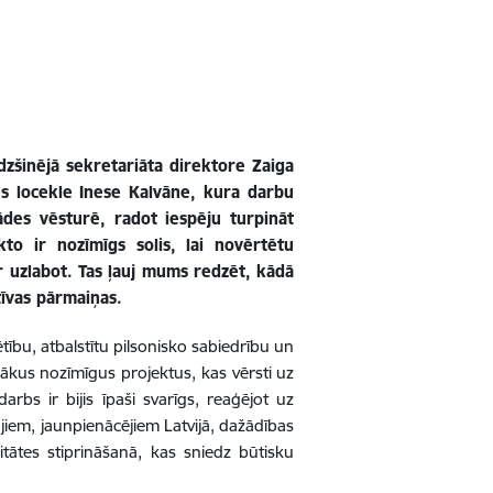
dzšinējā sekretariāta direktore Zaiga
es locekle Inese Kalvāne, kura darbu
des vēsturē, radot iespēju turpināt
kto ir nozīmīgs solis, lai novērtētu
r uzlabot. Tas ļauj mums redzēt, kādā
itīvas pārmaiņas.
ētību, atbalstītu pilsonisko sabiedrību un
irākus nozīmīgus projektus, kas vērsti uz
rbs ir bijis īpaši svarīgs, reaģējot uz
ājiem, jaunpienācējiem Latvijā, dažādības
itātes stiprināšanā, kas sniedz būtisku