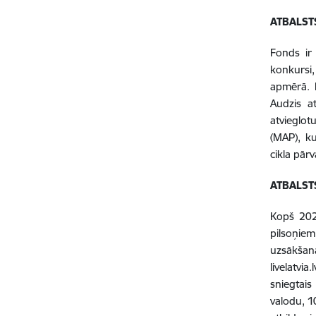
ATBALST
Fonds ir 
konkursi,
apmērā. P
Audzis a
atvieglot
(MAP), ku
cikla pār
ATBALSTS
Kopš 2023
pilsoņiem
uzsākšana
livelatvi
sniegtais
valodu, 1