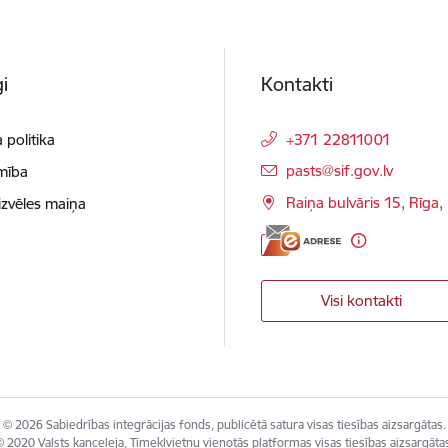
i
Kontakti
 politika
+371 22811001
E-pasts:
pasts@sif.gov.lv
mība
Raiņa bulvāris 15, Rīga
izvēles maiņa
Visi kontakti
© 2026 Sabiedrības integrācijas fonds, publicētā satura visas tiesības aizsargātas.
 2020 Valsts kanceleja, Tīmekļvietņu vienotās platformas visas tiesības aizsargāta