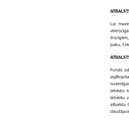
ATBALS
Lai mazi
vistrūcī
trūcīgām
paku, t.s
ATBALST
Fonds adm
izglītojo
nozīmīgas
latvisko 
latviešu 
atbalstu 
daudzpus