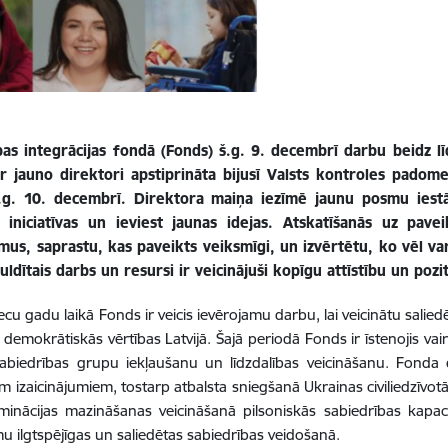
bas integrācijas fondā (Fonds) š.g. 9. decembrī darbu beidz lī
r jauno direktori apstiprināta bijusī Valsts kontroles padom
.g. 10. decembrī. Direktora maiņa iezīmē jaunu posmu iestā
s iniciatīvas un ieviest jaunas idejas. Atskatīšanās uz pavei
mus, saprastu, kas paveikts veiksmīgi, un izvērtētu, ko vēl va
uldītais darbs un resursi ir veicinājuši kopīgu attīstību un poz
ecu gadu laikā Fonds ir veicis ievērojamu darbu, lai veicinātu salied
u demokrātiskās vērtības Latvijā. Šajā periodā Fonds ir īstenojis va
biedrības grupu iekļaušanu un līdzdalības veicināšanu. Fonda da
em izaicinājumiem, tostarp atbalsta sniegšanā Ukrainas civiliedzīvot
minācijas mazināšanas veicināšanā pilsoniskās sabiedrības kapac
mu ilgtspējīgas un saliedētas sabiedrības veidošanā.