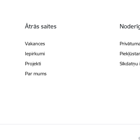
Kājene
Ātrās saites
Noderīg
Vakances
Privātuma
Iepirkumi
Piekļūsta
Projekti
Sīkdatņu 
Par mums
©