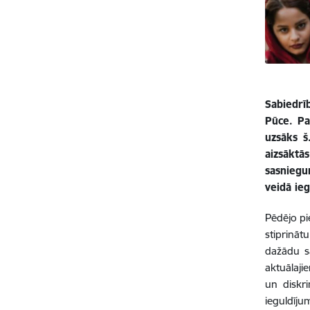
Sabiedrī
Pūce. Pa
uzsāks š
aizsāktā
sasniegu
veidā ieg
Pēdējo pi
stiprināt
dažādu sa
aktuālaji
un diskri
ieguldīju