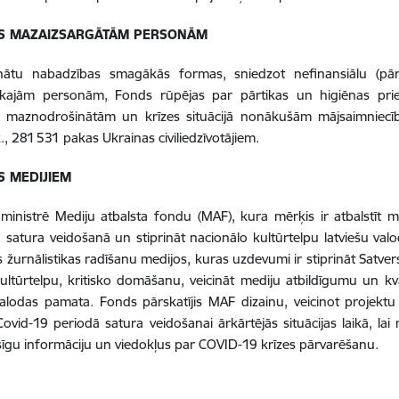
TS MAZAIZSARGĀTĀM PERSONĀM
nātu nabadzības smagākās formas, sniedzot nefinansiālu (pārt
gākajām personām, Fonds rūpējas par pārtikas un higiēnas pr
, maznodrošinātām un krīzes situācijā nonākušām mājsaimniecībā
k., 281 531 pakas Ukrainas civiliedzīvotājiem.
S MEDIJIEM
inistrē Mediju atbalsta fondu (MAF), kura mērķis ir atbalstīt me
ša satura veidošanā un stiprināt nacionālo kultūrtelpu latviešu val
 žurnālistikas radīšanu medijos, kuras uzdevumi ir stiprināt Satver
kultūrtelpu, kritisko domāšanu, veicināt mediju atbildīgumu un kval
valodas pamata. Fonds pārskatījis MAF dizainu, veicinot projektu 
Covid-19 periodā satura veidošanai ārkārtējās situācijas laikā, la
īgu informāciju un viedokļus par COVID-19 krīzes pārvarēšanu.