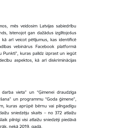
umos, mēs veidosim Latvijas sabiedrību
ds, īstenojot gan dažādus izglītojošus
 arī veicot pētījumus, kas identificē
vadības vebinārus Facebook platformā
u Punkti”, kuras palīdz izprast un iegūt
iecību aspektos, kā arī diskriminācijas
ga darba vieta” un “Ģimenei draudzīga
idošana” un programmu “Goda ģimene”,
m, kuras aprūpē bērnu vai pilngadīgu
tlaižu sniedzēju skaits – no 372 atlaižu
k pilnīgi visi atlaižu sniedzēji piedāvā
 ātrāk, nekā 2019. gadā.