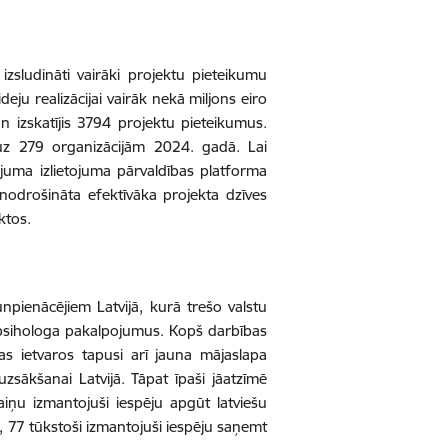
 izsludināti vairāki projektu pieteikumu
eju realizācijai vairāk nekā miljons eiro
 izskatījis 3794 projektu pieteikumus.
 uz 279 organizācijām 2024. gadā. Lai
juma izlietojuma pārvaldības platforma
 nodrošināta efektīvāka projekta dzīves
ektos.
npienācējiem Latvijā, kurā trešo valstu
n psihologa pakalpojumus. Kopš darbības
as ietvaros tapusi arī jauna mājaslapa
uzsākšanai Latvijā. Tāpat īpaši jāatzīmē
aiņu izmantojuši iespēju apgūt latviešu
 77 tūkstoši izmantojuši iespēju saņemt