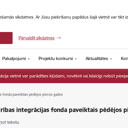
iešamās sīkdatnes. Ar Jūsu piekrišanu papildus šajā vietnē var tikt i
Pārvaldīt sīkdatnes
Pakalpojumi
Projektu konkursi
Aktualitātes
Kon
ja vietnē var parādīties kļūdaini, novēloti vai īslaicīgi nebūt pieej
as fonda paveiktais pēdējos piecos gados
rības integrācijas fonda paveiktais pēdējos 
ņot tekstu