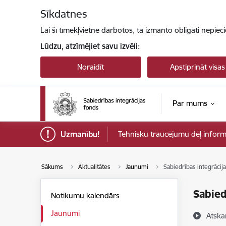
Pāriet uz lapas saturu
Sīkdatnes
Lai šī tīmekļvietne darbotos, tā izmanto obligāti nepiec
Lūdzu, atzīmējiet savu izvēli:
Noraidīt
Apstiprināt visas
Par mums
Uzmanību!
Tehnisku traucējumu dēļ informāci
Sākums
Aktualitātes
Jaunumi
Sabiedrības integrācij
Sabied
Notikumu kalendārs
Jaunumi
Atska