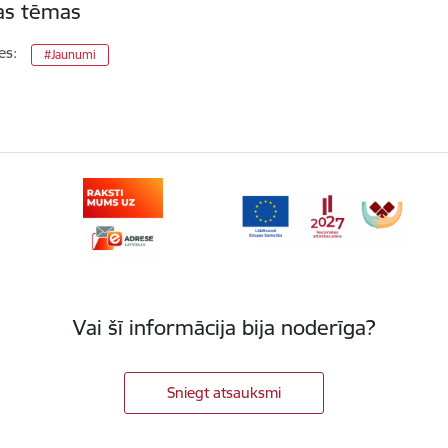
tas tēmas
es:
#Jaunumi
Vai šī informācija bija noderīga?
Sniegt atsauksmi