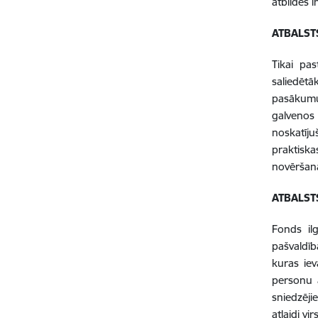
atbildes 
ATBALST
Tikai pas
saliedētā
pasākumu
galvenos
noskatīju
praktiska
novēršanā
ATBALS
Fonds il
pašvaldī
kuras ie
personu a
sniedzēji
atlaidi vi