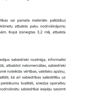
ikas vai pamata materiālo palīdzību)
iekšmetu atbalsta paku nodrošinājumu
m. Kopā izsniegtas 3,2 milj. atbalsta
dijus sabiedriski nozīmīga, informatīvi
odā, atbalstot nekomerciālas, sabiedriski
smē noteiktās vērtības, valstisko apziņu,
itāti, kā arī sabiedrības saliedētību uz
pieteikumu kvalitāti, sniedza operatīvu
i nodrošinātu sabiedrībai iespēju saņemt