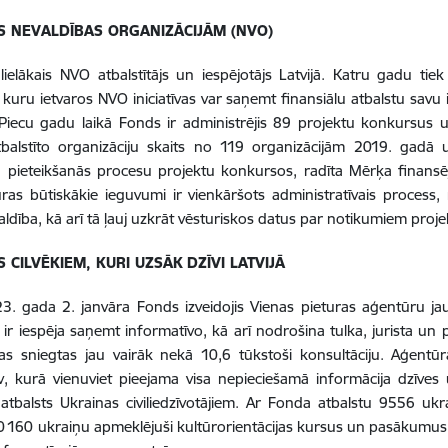
S NEVALDĪBAS ORGANIZĀCIJĀM (NVO)
lielākais NVO atbalstītājs un iespējotājs Latvijā. Katru gadu tiek
 kuru ietvaros NVO iniciatīvas var saņemt finansiālu atbalstu savu id
iecu gadu laikā Fonds ir administrējis 89 projektu konkursus un
tbalstīto organizāciju skaits no 119 organizācijām 2019. gadā
u pieteikšanās procesu projektu konkursos, radīta Mērķa finansē
ras būtiskākie ieguvumi ir vienkāršots administratīvais process,
valdība, kā arī tā ļauj uzkrāt vēsturiskos datus par notikumiem proj
 CILVĒKIEM, KURI UZSĀK DZĪVI LATVIJĀ
. gada 2. janvāra Fonds izveidojis Vienas pieturas aģentūru jau
 ir iespēja saņemt informatīvo, kā arī nodrošina tulka, jurista u
s sniegtas jau vairāk nekā 10,6 tūkstoši konsultāciju. Aģentūr
a.lv, kurā vienuviet pieejama visa nepieciešamā informācija dzīves 
 atbalsts Ukrainas civiliedzīvotājiem. Ar Fonda atbalstu 9556 ukr
0 160 ukraiņu apmeklējuši kultūrorientācijas kursus un pasākumus,