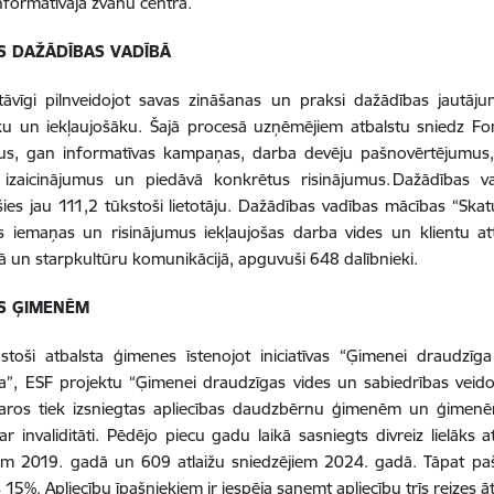
informatīvajā zvanu centrā.
S DAŽĀDĪBAS VADĪBĀ
tāvīgi pilnveidojot savas zināšanas un praksi dažādības jautāj
ku un iekļaujošāku. Šajā procesā uzņēmējiem atbalstu sniedz Fon
s, gan informatīvas kampaņas, darba devēju pašnovērtējumus, kā
 izaicinājumus un piedāvā konkrētus risinājumus. Dažādības 
šies jau 111,2 tūkstoši lietotāju. Dažādības vadības mācības “Skat
s iemaņas un risinājumus iekļaujošas darba vides un klientu att
 un starpkultūru komunikācijā, apguvuši 648 dalībnieki.
TS ĢIMENĒM
gstoši atbalsta ģimenes īstenojot iniciatīvas “Ģimenei draudzī
ba”, ESF projektu “Ģimenei draudzīgas vides un sabiedrības ve
varos tiek izsniegtas apliecības daudzbērnu ģimenēm un ģimenē
r invaliditāti. Pēdējo piecu gadu laikā sasniegts divreiz lielāks a
em 2019. gadā un 609 atlaižu sniedzējiem 2024. gadā. Tāpat pašlai
rs 15%. Apliecību īpašniekiem ir iespēja saņemt apliecību trīs reizes