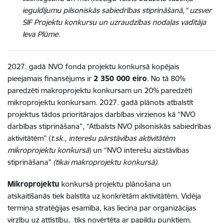
ieguldījumu pilsoniskās sabiedrības stiprināšanā,” uzsver
SIF Projektu konkursu un uzraudzības nodaļas vadītāja
Ieva Plūme.
2027. gadā
NVO fonda projektu konkursā kopējais
pieejamais finansējums ir
2 350 000 eiro
. No tā 80%
paredzēti makroprojektu konkursam un 20% paredzēti
mikroprojektu konkursam. 2027. gadā plānots atbalstīt
projektus tādos prioritārajos darbības virzienos kā “NVO
darbības stiprināšana”, “Atbalsts NVO pilsoniskās sabiedrības
aktivitātēm” (
t.sk., interešu pārstāvības aktivitātēm
mikroprojektu konkursā
) un “NVO interešu aizstāvības
stiprināšana”
(tikai makroprojektu konkursā)
.
Mikroprojektu
konkursā projektu plānošana un
atskaitīšanās tiek balstīta uz konkrētām aktivitātēm. Vidēja
termiņa stratēģijas esamība, kas liecina par organizācijas
virzību uz attīstību, tiks novērtēta ar papildu punktiem.