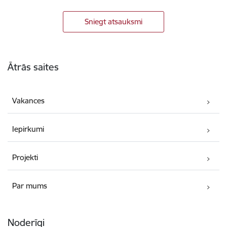
Sniegt atsauksmi
Kājene
Ātrās saites
Vakances
Iepirkumi
Projekti
Par mums
Noderīgi