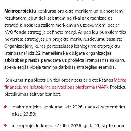
Makroprojektu
konkursā projekta mērķiem un plānotajiem
rezultātiem jābūt tieši saistītiem ne tikai ar organizācijas
stratēģijā nospraustajiem mērķiem un uzdevumiem, bet arī
NVO fonda stratēģijā definēto mērķi. Ar papildu punktiem tiks
novērtēta stratēģijas un projekta mērķu/uzdevumu sasaiste.
Organizācijām, kuras paredzējušas iesniegt makroprojektu
īstenošanai līdz 22 mēnešiem
kā obligāta organizācijas
atbilstības prasība paredzēta uz projekta īstenošanas sākumu
spēkā esoša vidēja termiņa darbības stratēģijas esamība
.
Konkurss ir publicēts un tiek organizēts ar pieteikšanos
Mērķa
finansējuma izlietojuma pārvaldības platformā (MAP)
. Projektu
pieteikumus šeit var iesniegt:
makroprojektu konkursā: līdz 2026. gada 4. septembrim
plkst. 23.59;
mikroprojektu konkursā: līdz 2026. gada 11. septembrim