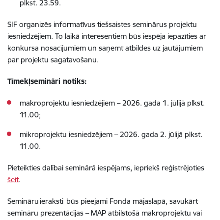
plkst. 23.59.
SIF organizēs informatīvus tiešsaistes seminārus projektu
iesniedzējiem. To laikā interesentiem būs iespēja iepazīties ar
konkursa nosacījumiem un saņemt atbildes uz jautājumiem
par projektu sagatavošanu.
Tīmekļsemināri notiks:
makroprojektu iesniedzējiem – 2026. gada 1. jūlijā plkst.
11.00;
mikroprojektu iesniedzējiem – 2026. gada 2. jūlijā plkst.
11.00.
Pieteikties dalībai seminārā iespējams, iepriekš reģistrējoties
šeit
.
Semināru ieraksti būs pieejami Fonda mājaslapā, savukārt
semināru prezentācijas – MAP atbilstošā makroprojektu vai