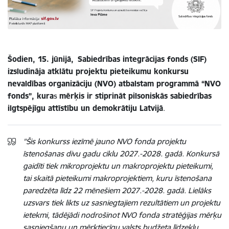
Šodien, 15. jūnijā, Sabiedrības integrācijas fonds (SIF)
izsludināja atklātu projektu pieteikumu konkursu
nevaldības organizāciju (NVO) atbalstam programmā “NVO
fonds”, kura
s
mērķis ir stiprināt pilsoniskās sabiedrības
ilgtspējīgu attīstību un demokrātiju Latvijā
.
"Šis konkurss iezīmē jauno NVO fonda projektu
īstenošanas divu gadu ciklu 2027.-2028. gadā. Konkursā
gaidīti tiek mikroprojektu un makroprojektu pieteikumi,
tai skaitā pieteikumi makroprojektiem, kuru īstenošana
paredzēta līdz 22 mēnešiem 2027.-2028. gadā. Lielāks
uzsvars tiek likts uz sasniegtajiem rezultātiem un projektu
ietekmi, tādējādi nodrošinot NVO fonda stratēģijas mērķu
sasniegšanu un mērķtiecīgu valsts budžeta līdzekļu