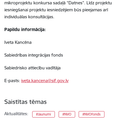
mikroprojektu konkursa sadaļā “Datnes”. Līdz projektu
iesniegšanai projektu iesniedzējiem būs pieejamas arī
individuālas konsultācijas.
Papildu informācija:
Iveta Kancēna
Sabiedrības integrācijas fonds
Sabiedrisko attiecību vadītāja
E-pasts:
iveta.kancena@sif.gov.lv
Saistītas tēmas
Aktualitātes:
#Jaunumi
#NVO
#NVOfonds