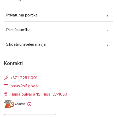
Privātuma politika
Piekļūstamība
Sīkdatņu izvēles maiņa
Kontakti
+371 22811001
E-pasts:
pasts@sif.gov.lv
Raiņa bulvāris 15, Rīga, LV-1050