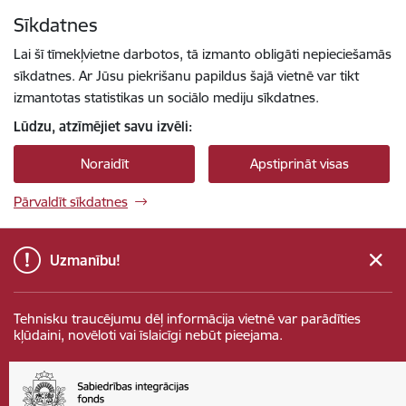
Pāriet uz lapas saturu
Sīkdatnes
Spied
lai meklētu
Enter
Lai šī tīmekļvietne darbotos, tā izmanto obligāti nepieciešamās
sīkdatnes. Ar Jūsu piekrišanu papildus šajā vietnē var tikt
izmantotas statistikas un sociālo mediju sīkdatnes.
Lūdzu, atzīmējiet savu izvēli:
Noraidīt
Apstiprināt visas
Pārvaldīt sīkdatnes
Uzmanību!
Tehnisku traucējumu dēļ informācija vietnē var parādīties
kļūdaini, novēloti vai īslaicīgi nebūt pieejama.