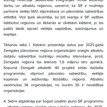
darbu un atbalstu reģionos, uzsverot, ka SIF ir nozīmīgs
partneris vietējo NVO stiprināšanā un pilsoniskās sabiedrības
attīstībā. Viņš īpaši akcentēja, ka ļoti svarīga ir SIF vadības
klātbūtne reģionos un tikšanās ar cilvēkiem klātienē, jo tas
palīdz labāk izprast vietējās vajadzības, izaicinājumus un
iespējas.
Tikšanās laikā I. Kalvāne prezentēja datus par 2025.gada
Zemgales plānošanas reģiona organizācijām sniegto atbalstu
dažādu sabiedrībai nozīmīgu iniciatīvu īstenošanai, proti,
Zemgales reģionā tas īstenots 1,6 miljonu eiro apmērā.
Kopumā Zemgalē atbalstīti 40 projekti sešās dažādās
programmās, stiprinot pilsonisko sabiedrību, vietējās
kopienas un iedzīvotāju līdzdalību reģionā. Atbalstu
saņēmušas 36 organizācijas, no kurām 30 ir nevaldības
organizācijas.
A. Sebre atgādināja par šogad uzsākto jauno SIF programmu
– atbalstu senioru skolām visos Latvijas reģionos. No 2026.