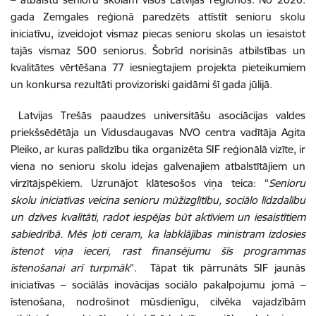
gada Zemgales reģionā paredzēts attīstīt senioru skolu
iniciatīvu, izveidojot vismaz piecas senioru skolas un iesaistot
tajās vismaz 500 seniorus. Šobrīd norisinās atbilstības un
kvalitātes vērtēšana 77 iesniegtajiem projekta pieteikumiem
un konkursa rezultāti provizoriski gaidāmi šī gada jūlijā.
Latvijas Trešās paaudzes universitāšu asociācijas valdes
priekšsēdētāja un Vidusdaugavas NVO centra vadītāja Agita
Pleiko, ar kuras palīdzību tika organizēta SIF reģionālā vizīte, ir
viena no senioru skolu idejas galvenajiem atbalstītājiem un
virzītājspēkiem. Uzrunājot klātesošos viņa teica: “
Senioru
skolu iniciatīvas veicina senioru mūžizglītību, sociālo līdzdalību
un dzīves kvalitāti, radot iespējas būt aktīviem un iesaistītiem
sabiedrībā. Mēs ļoti ceram, ka labklājības ministram izdosies
īstenot viņa ieceri, rast finansējumu šīs programmas
īstenošanai arī turpmāk
”. Tāpat tik pārrunāts SIF jaunās
iniciatīvas – sociālās inovācijas sociālo pakalpojumu jomā –
īstenošana, nodrošinot mūsdienīgu, cilvēka vajadzībām