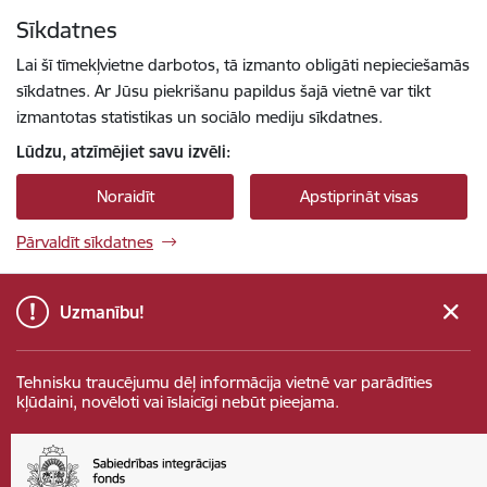
Pāriet uz lapas saturu
Sīkdatnes
Spied
lai meklētu
Enter
Lai šī tīmekļvietne darbotos, tā izmanto obligāti nepieciešamās
sīkdatnes. Ar Jūsu piekrišanu papildus šajā vietnē var tikt
izmantotas statistikas un sociālo mediju sīkdatnes.
Lūdzu, atzīmējiet savu izvēli:
Noraidīt
Apstiprināt visas
Pārvaldīt sīkdatnes
Uzmanību!
Tehnisku traucējumu dēļ informācija vietnē var parādīties
kļūdaini, novēloti vai īslaicīgi nebūt pieejama.