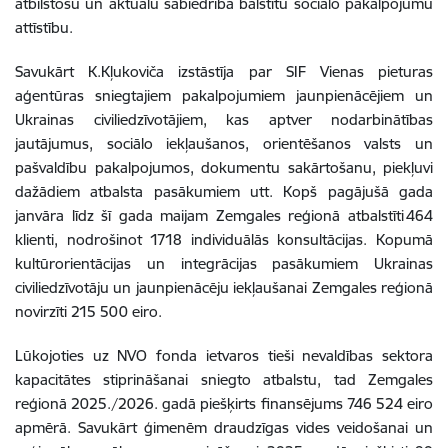
atbilstošu un aktuālu sabiedrībā balstītu sociālo pakalpojumu
attīstību.
Savukārt K.Kļukoviča izstāstīja par SIF Vienas pieturas
aģentūras sniegtajiem pakalpojumiem jaunpienācējiem un
Ukrainas civiliedzīvotājiem, kas aptver nodarbinātības
jautājumus,
sociālo iekļaušanos
,
orientēšanos valsts un
pašvaldību pakalpojumos
,
dokumentu sakārtošanu, piekļuvi
dažādiem atbalsta pasākumiem utt. Kopš pagājušā gada
janvāra līdz šī gada maijam Zemgales reģionā atbalstīti 464
klienti, nodrošinot 1718 individuālās konsultācijas.​
Kopumā
kultūrorientācijas un integrācijas pasākumiem Ukrainas
civiliedzīvotāju un jaunpienācēju iekļaušanai Zemgales reģionā
novirzīti 215 500 eiro.
Lūkojoties uz NVO fonda ietvaros tieši nevaldības sektora
kapacitātes stiprināšanai sniegto atbalstu, tad Zemgales
reģionā 2025./2026. gadā piešķirts finansējums 746 524 eiro
apmērā. Savukārt ģimenēm draudzīgas vides veidošanai un