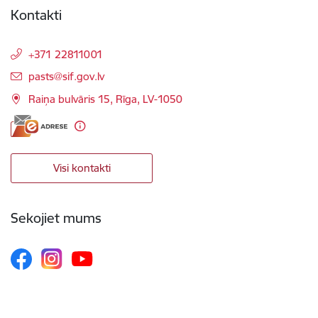
Kontakti
+371 22811001
E-pasts:
pasts@sif.gov.lv
Raiņa bulvāris 15, Rīga, LV-1050
Visi kontakti
Sekojiet mums