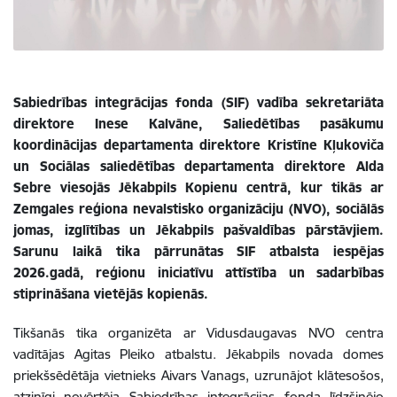
Sabiedrības integrācijas fonda (SIF) vadība sekretariāta
direktore Inese Kalvāne, Saliedētības pasākumu
koordinācijas departamenta direktore Kristīne Kļukoviča
un Sociālas saliedētības departamenta direktore Alda
Sebre viesojās Jēkabpils Kopienu centrā, kur tikās ar
Zemgales reģiona nevalstisko organizāciju (NVO), sociālās
jomas, izglītības un Jēkabpils pašvaldības pārstāvjiem.
Sarunu laikā tika pārrunātas SIF atbalsta iespējas
2026.gadā, reģionu iniciatīvu attīstība un sadarbības
stiprināšana vietējās kopienās.
Tikšanās tika organizēta ar Vidusdaugavas NVO centra
vadītājas Agitas Pleiko atbalstu. Jēkabpils novada domes
priekšsēdētāja vietnieks Aivars Vanags, uzrunājot klātesošos,
atzinīgi novērtēja Sabiedrības integrācijas fonda līdzšinējo