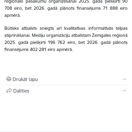
reģionālo pasākumu organizēšanai 2025. gadā piešķirti 90
708 eiro, bet 2026. gadā plānots finansējums 71 888 eiro
apmērā.
Būtisks atbalsts sniegts arī kvalitatīvas informatīvās telpas
stiprināšanai. Mediju organizāciju atbalstam Zemgales reģionā
2025. gadā piešķirti 196 762 eiro, bet 2026. gadā plānots
finansējums 402 281 eiro apmērā.
Drukāt lapu
Dalīties