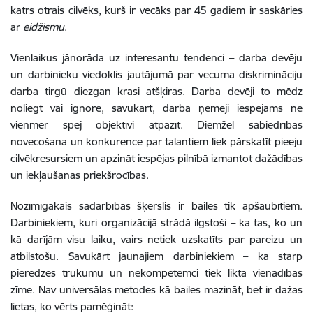
katrs otrais cilvēks, kurš ir vecāks par 45 gadiem ir saskāries
ar
eidžismu
.
Vienlaikus jānorāda uz interesantu tendenci – darba devēju
un darbinieku viedoklis jautājumā par vecuma diskrimināciju
darba tirgū diezgan krasi atšķiras. Darba devēji to mēdz
noliegt vai ignorē, savukārt, darba ņēmēji iespējams ne
vienmēr spēj objektīvi atpazīt. Diemžēl sabiedrības
novecošana un konkurence par talantiem liek pārskatīt pieeju
cilvēkresursiem un apzināt iespējas pilnībā izmantot dažādības
un iekļaušanas priekšrocības.
Nozīmīgākais sadarbības šķērslis ir bailes tik apšaubītiem.
Darbiniekiem, kuri organizācijā strādā ilgstoši – ka tas, ko un
kā darījām visu laiku, vairs netiek uzskatīts par pareizu un
atbilstošu. Savukārt jaunajiem darbiniekiem – ka starp
pieredzes trūkumu un nekompetemci tiek likta vienādības
zīme. Nav universālas metodes kā bailes mazināt, bet ir dažas
lietas, ko vērts pamēģināt: