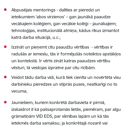
Abpusējais mentorings - dalīties ar pieredzi un
ieteikumiem ‘abos virzienos’ – gan jaunākā paaudze
vecākajiem kolēģiem, gan vecākie kolēģi – jaunākajiem;
tehnoloģijas, institucionālā atmiņa, kādus rīkus izmantot
katrā darba situācijā, u.c.;
Izzināt un pieņemt citu paaudžu vērtības - vērtības ir
radušās ar iemeslu, tās ir formējušās noteiktos apstākļos
un kontekstā. Ir vērts zināt katras paaudzes vērtību
vēsturi, tā veidojas izpratne par citu rīcībām.
Veidot tādu darba vidi, kurā tiek cienīta un novērtēta visu
darbinieku pieredzes un stiprās puses, neatkarīgi no to
vecuma;
Jauniešiem, kuriem konkrētā darbavieta ir pirmā,
izskaidrot it kā pašsaprotamās lietās, piemēram, par algu
grāmatiņām VID EDS, par slimības lapām un kā tās
ietekmēs darba samaksu; ja konkrētajā nozarē vai