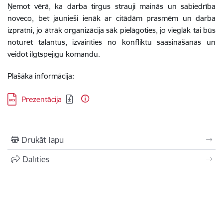
Ņemot vērā, ka darba tirgus strauji mainās un sabiedrība
noveco, bet jaunieši ienāk ar citādām prasmēm un darba
izpratni, jo ātrāk organizācija sāk pielāgoties, jo vieglāk tai būs
noturēt talantus, izvairīties no konfliktu saasināšanās un
veidot ilgtspējīgu komandu.
Plašāka informācija:
Lejupielādēt:
Prezentācija
Drukāt lapu
Dalīties