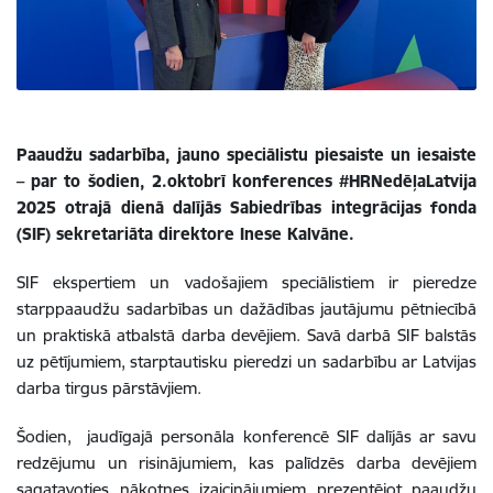
Paaudžu sadarbība, jauno speciālistu piesaiste un iesaiste
– par to šodien, 2.oktobrī konferences #HRNedēļaLatvija
2025 otrajā dienā dalījās Sabiedrības integrācijas fonda
(SIF) sekretariāta direktore Inese Kalvāne.
SIF ekspertiem un vadošajiem speciālistiem ir pieredze
starppaaudžu sadarbības un dažādības jautājumu pētniecībā
un praktiskā atbalstā darba devējiem. Savā darbā SIF balstās
uz pētījumiem, starptautisku pieredzi un sadarbību ar Latvijas
darba tirgus pārstāvjiem.
Šodien, jaudīgajā personāla konferencē SIF dalījās ar savu
redzējumu un risinājumiem, kas palīdzēs darba devējiem
sagatavoties nākotnes izaicinājumiem prezentējot paaudžu