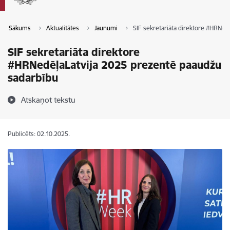
Sākums
Aktualitātes
Jaunumi
SIF sekretariāta direktore #HRNed
SIF sekretariāta direktore
#HRNedēļaLatvija 2025 prezentē paaudžu
sadarbību
Atskaņot tekstu
Publicēts: 02.10.2025.