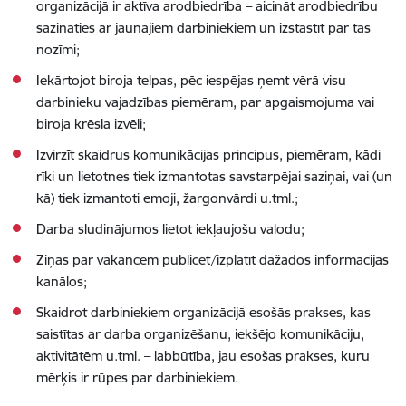
organizācijā ir aktīva arodbiedrība – aicināt arodbiedrību
sazināties ar jaunajiem darbiniekiem un izstāstīt par tās
nozīmi;
Iekārtojot biroja telpas, pēc iespējas ņemt vērā visu
darbinieku vajadzības piemēram, par apgaismojuma vai
biroja krēsla izvēli;
Izvirzīt skaidrus komunikācijas principus, piemēram, kādi
rīki un lietotnes tiek izmantotas savstarpējai saziņai, vai (un
kā) tiek izmantoti emoji, žargonvārdi u.tml.;
Darba sludinājumos lietot iekļaujošu valodu;
Ziņas par vakancēm publicēt/izplatīt dažādos informācijas
kanālos;
Skaidrot darbiniekiem organizācijā esošās prakses, kas
saistītas ar darba organizēšanu, iekšējo komunikāciju,
aktivitātēm u.tml. – labbūtība, jau esošas prakses, kuru
mērķis ir rūpes par darbiniekiem.