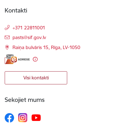
Kontakti
+371 22811001
E-pasts:
pasts@sif.gov.lv
Raiņa bulvāris 15, Rīga, LV-1050
Visi kontakti
Sekojiet mums