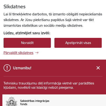
Pāriet uz lapas saturu
Sīkdatnes
Spied
lai meklētu
Enter
Lai šī tīmekļvietne darbotos, tā izmanto obligāti nepieciešamās
sīkdatnes. Ar Jūsu piekrišanu papildus šajā vietnē var tikt
izmantotas statistikas un sociālo mediju sīkdatnes.
Lūdzu, atzīmējiet savu izvēli:
Noraidīt
Apstiprināt visas
Pārvaldīt sīkdatnes
Uzmanību!
Tehnisku traucējumu dēļ informācija vietnē var parādīties
kļūdaini, novēloti vai īslaicīgi nebūt pieejama.