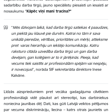
sadarbību darba tirgū, jauno speciālistu piesaisti un iesaisti ar
nosaukumu “
Kāpēc viņi mani tracina?”
“
Mēs dzīvojam laikā, kad darba tirgū satiekas 4 paaudzes,
un piektā jau klauvē pie durvīm. Katrai no tām ir sava
unikālā pieredze, vērtības, prioritātes un mērķi, attieksme
pret varas hierarhiju un iekšējo komunikāciju. Katru
raksturo citāda uzvedība darba tirgū un gan darba
devējam, gan kolēģiem ar to ir jārēķinās. Pieeja, kad
vecums tiek saistīts ar profesionālām spējām vai nespēju,
ir novecojusi
”, norāda SIF sekretariāta direktore Inese
Kalvāne.
Līdzās aizspriedumiem pret vecāka gadagājuma cilvēkiem
profesionālajā vidē plaukst arī stereotipi, kas darbiniekus
noniecina jaunības dēļ. Dati, kas gūti Latvijā veiktos pētījumos
par vecuma diskrimināciju, liecina – katrs otrais jaunietis un