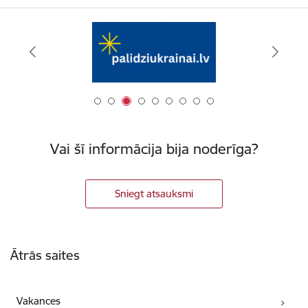
Vai šī informācija bija noderīga?
Sniegt atsauksmi
Kājene
Ātrās saites
Vakances