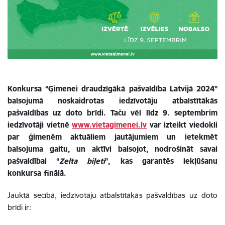
Konkursa “Ģimenei draudzīgākā pašvaldība Latvijā 2024”
balsojumā noskaidrotas iedzīvotāju atbalstītākās
pašvaldības uz doto brīdi.
Taču vēl līdz 9. septembrim
iedzīvotāji vietnē
www.vietagimenei.lv
var izteikt viedokli
par ģimenēm aktuāliem jautājumiem un ietekmēt
balsojuma gaitu, un
aktīvi balsojot, nodrošināt savai
pašvaldībai “
Zelta biļeti
”, kas garantēs iekļūšanu
konkursa finālā.
Jauktā secībā, iedzīvotāju atbalstītākās pašvaldības uz doto
brīdi ir: