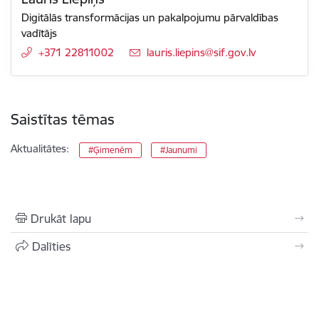
Digitālās transformācijas un pakalpojumu pārvaldības
vadītājs
+371 22811002
E-pasts:
lauris.liepins@sif.gov.lv
Saistītas tēmas
Aktualitātes:
#Ģimenēm
#Jaunumi
Drukāt lapu
Dalīties