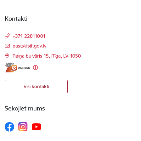
Kontakti
+371 22811001
E-pasts:
pasts@sif.gov.lv
Raiņa bulvāris 15, Rīga, LV-1050
Visi kontakti
Sekojiet mums