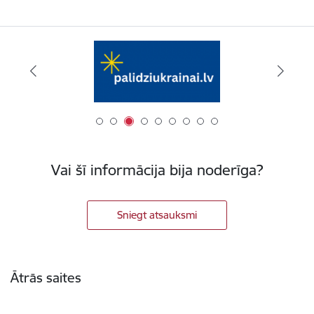
Vai šī informācija bija noderīga?
Sniegt atsauksmi
Kājene
Ātrās saites