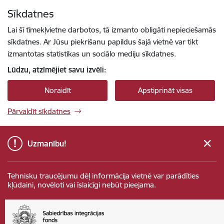
Pāriet uz lapas saturu
Sīkdatnes
Spied
lai meklētu
Enter
Lai šī tīmekļvietne darbotos, tā izmanto obligāti nepieciešamās
sīkdatnes. Ar Jūsu piekrišanu papildus šajā vietnē var tikt
izmantotas statistikas un sociālo mediju sīkdatnes.
Lūdzu, atzīmējiet savu izvēli:
Noraidīt
Apstiprināt visas
Pārvaldīt sīkdatnes
Uzmanību!
Tehnisku traucējumu dēļ informācija vietnē var parādīties
kļūdaini, novēloti vai īslaicīgi nebūt pieejama.