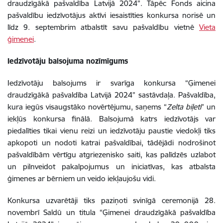
draudzīgākā pašvaldība Latvijā 2024”. Tāpēc Fonds aicina
pašvaldību iedzīvotājus aktīvi iesaistīties konkursa norisē un
līdz 9. septembrim atbalstīt savu pašvaldību
vietnē
Vieta
ģimenei
.
Iedzīvotāju balsojuma nozīmīgums
Iedzīvotāju balsojums ir svarīga konkursa “Ģimenei
draudzīgākā pašvaldība Latvijā 2024” sastāvdaļa.
Pašvaldība,
kura iegūs visaugstāko novērtējumu, saņems “
Zelta biļeti
” un
iekļūs konkursa finālā.
Balsojumā katrs iedzīvotājs var
piedalīties tikai vienu reizi un iedzīvotāju paustie viedokļi tiks
apkopoti un nodoti katrai pašvaldībai, tādējādi nodrošinot
pašvaldībām vērtīgu atgriezenisko saiti, kas palīdzēs uzlabot
un pilnveidot pakalpojumus un iniciatīvas, kas atbalsta
ģimenes ar bērniem un
veido iekļaujošu vidi.
Konkursa uzvarētāji tiks paziņoti svinīgā ceremonijā 28.
novembrī Saldū un titula “Ģimenei draudzīgākā pašvaldība