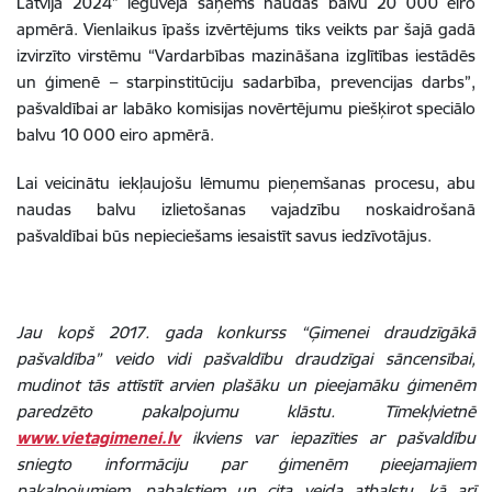
Latvijā 2024” ieguvēja saņems naudas balvu 20 000 eiro
apmērā. Vienlaikus īpašs izvērtējums tiks veikts par šajā gadā
izvirzīto virstēmu “Vardarbības mazināšana izglītības iestādēs
un ģimenē – starpinstitūciju sadarbība, prevencijas darbs”,
pašvaldībai ar labāko komisijas novērtējumu piešķirot speciālo
balvu 10 000 eiro apmērā.
Lai veicinātu iekļaujošu lēmumu pieņemšanas procesu, abu
naudas balvu izlietošanas vajadzību noskaidrošanā
pašvaldībai būs nepieciešams iesaistīt savus iedzīvotājus.
Jau kopš 2017. gada konkurss “Ģimenei draudzīgākā
pašvaldība” veido vidi pašvaldību draudzīgai sāncensībai,
mudinot tās attīstīt arvien plašāku un pieejamāku ģimenēm
paredzēto pakalpojumu klāstu. Tīmekļvietnē
www.vietagimenei.lv
ikviens var iepazīties ar pašvaldību
sniegto informāciju par ģimenēm pieejamajiem
pakalpojumiem, pabalstiem un cita veida atbalstu, kā arī