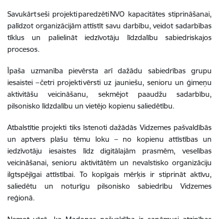
Savukārt seši projekti paredzēti NVO kapacitātes stiprināšanai,
palīdzot organizācijām attīstīt savu darbību, veidot sadarbības
tīklus un palielināt iedzīvotāju līdzdalību sabiedriskajos
procesos.
Īpaša uzmanība pievērsta arī dažādu sabiedrības grupu
iesaistei – četri projekti vērsti uz jauniešu, senioru un ģimeņu
aktivitāšu veicināšanu, sekmējot paaudžu sadarbību,
pilsonisko līdzdalību un vietējo kopienu saliedētību.
Atbalstītie projekti tiks īstenoti dažādās Vidzemes pašvaldībās
un aptvers plašu tēmu loku – no kopienu attīstības un
iedzīvotāju iesaistes līdz digitālajām prasmēm, veselības
veicināšanai, senioru aktivitātēm un nevalstisko organizāciju
ilgtspējīgai attīstībai. To kopīgais mērķis ir stiprināt aktīvu,
saliedētu un noturīgu pilsonisko sabiedrību Vidzemes
reģionā.