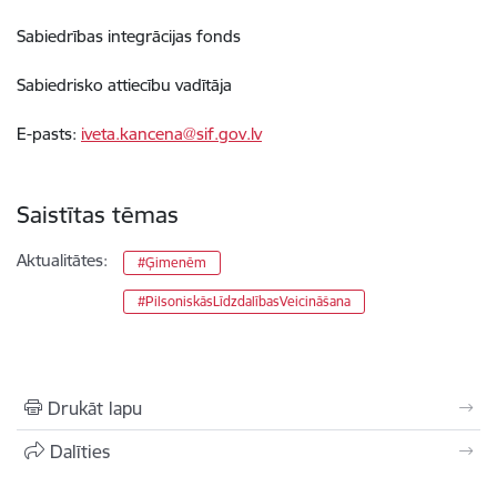
Sabiedrības integrācijas fonds
Sabiedrisko attiecību vadītāja
E-pasts:
iveta.kancena@sif.gov.lv
Saistītas tēmas
Aktualitātes:
#Ģimenēm
#PilsoniskāsLīdzdalībasVeicināšana
Drukāt lapu
Dalīties