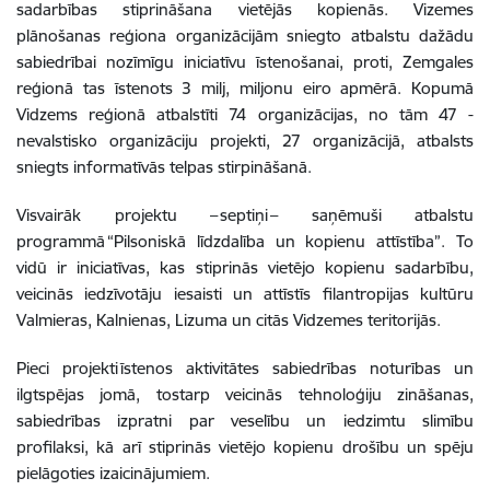
sadarbības stiprināšana vietējās kopienās. Vizemes
plānošanas reģiona organizācijām sniegto atbalstu dažādu
sabiedrībai nozīmīgu iniciatīvu īstenošanai, proti, Zemgales
reģionā tas īstenots 3 milj, miljonu eiro apmērā. Kopumā
Vidzems reģionā atbalstīti 74 organizācijas, no tām 47 -
nevalstisko organizāciju projekti, 27 organizācijā, atbalsts
sniegts informatīvās telpas stirpināšanā.
Visvairāk projektu – septiņi – saņēmuši atbalstu
programmā “Pilsoniskā līdzdalība un kopienu attīstība”. To
vidū ir iniciatīvas, kas stiprinās vietējo kopienu sadarbību,
veicinās iedzīvotāju iesaisti un attīstīs filantropijas kultūru
Valmieras, Kalnienas, Lizuma un citās Vidzemes teritorijās.
Pieci projekti īstenos aktivitātes sabiedrības noturības un
ilgtspējas jomā, tostarp veicinās tehnoloģiju zināšanas,
sabiedrības izpratni par veselību un iedzimtu slimību
profilaksi, kā arī stiprinās vietējo kopienu drošību un spēju
pielāgoties izaicinājumiem.