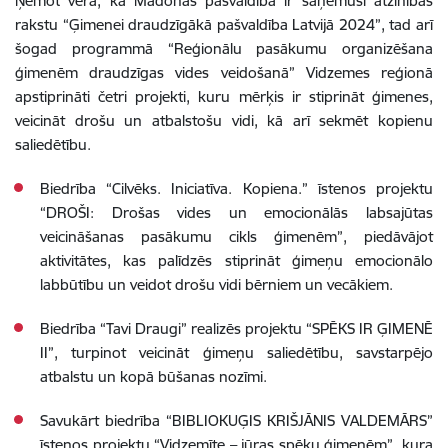
Ņemot vērā, ka Madonas pašvaldība ir saņēmusi atzinības
rakstu “Ģimenei draudzīgākā pašvaldība Latvijā 2024”, tad arī
šogad programmā “Reģionālu pasākumu organizēšana
ģimenēm draudzīgas vides veidošanā” Vidzemes reģionā
apstiprināti četri projekti, kuru mērķis ir stiprināt ģimenes,
veicināt drošu un atbalstošu vidi, kā arī sekmēt kopienu
saliedētību.
Biedrība “Cilvēks. Iniciatīva. Kopiena.” īstenos projektu
“DROŠI: Drošas vides un emocionālās labsajūtas
veicināšanas pasākumu cikls ģimenēm”, piedāvājot
aktivitātes, kas palīdzēs stiprināt ģimeņu emocionālo
labbūtību un veidot drošu vidi bērniem un vecākiem.
Biedrība “Tavi Draugi” realizēs projektu “SPĒKS IR ĢIMENĒ
II”, turpinot veicināt ģimeņu saliedētību, savstarpējo
atbalstu un kopā būšanas nozīmi.
Savukārt biedrība “BIBLIOKUĢIS KRIŠJĀNIS VALDEMĀRS”
īstenos projektu “Vidzemīte – jūras spēku ģimenēm”, kura