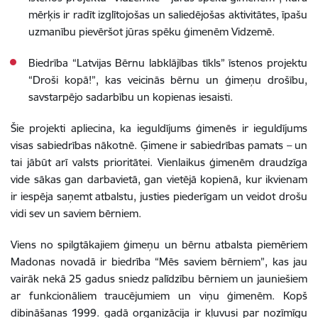
mērķis ir radīt izglītojošas un saliedējošas aktivitātes, īpašu
uzmanību pievēršot jūras spēku ģimenēm Vidzemē.
Biedrība “Latvijas Bērnu labklājības tīkls” īstenos projektu
“Droši kopā!”, kas veicinās bērnu un ģimeņu drošību,
savstarpējo sadarbību un kopienas iesaisti.
Šie projekti apliecina, ka ieguldījums ģimenēs ir ieguldījums
visas sabiedrības nākotnē. Ģimene ir sabiedrības pamats – un
tai jābūt arī valsts prioritātei. Vienlaikus ģimenēm draudzīga
vide sākas gan darbavietā, gan vietējā kopienā, kur ikvienam
ir iespēja saņemt atbalstu, justies piederīgam un veidot drošu
vidi sev un saviem bērniem.
Viens no spilgtākajiem ģimeņu un bērnu atbalsta piemēriem
Madonas novadā ir biedrība “Mēs saviem bērniem”, kas jau
vairāk nekā 25 gadus sniedz palīdzību bērniem un jauniešiem
ar funkcionāliem traucējumiem un viņu ģimenēm. Kopš
dibināšanas 1999. gadā organizācija ir kļuvusi par nozīmīgu