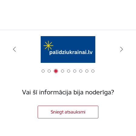
Vai šī informācija bija noderīga?
Sniegt atsauksmi
Kājene