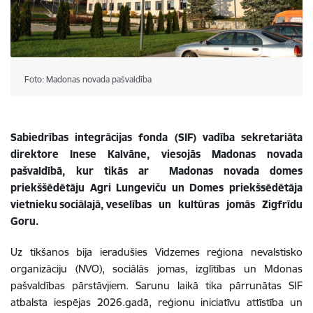
Foto: Madonas novada pašvaldība
Sabiedrības integrācijas fonda (SIF) vadība sekretariāta
direktore Inese Kalvāne, viesojās Madonas novada
pašvaldībā, kur tikās ar Madonas novada domes
priekššēdētāju Agri Lungeviču un Domes priekšsēdētāja
vietnieku sociālajā, veselības un kultūras jomās Zigfrīdu
Goru.
Uz tikšanos bija ieradušies Vidzemes reģiona nevalstisko
organizāciju (NVO), sociālās jomas, izglītības un Mdonas
pašvaldības pārstāvjiem. Sarunu laikā tika pārrunātas SIF
atbalsta iespējas 2026.gadā, reģionu iniciatīvu attīstība un