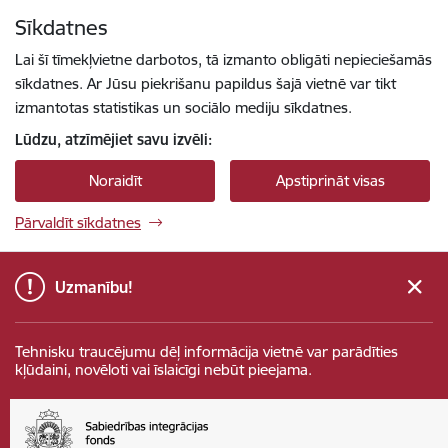
Pāriet uz lapas saturu
Sīkdatnes
Spied
lai meklētu
Enter
Lai šī tīmekļvietne darbotos, tā izmanto obligāti nepieciešamās
sīkdatnes. Ar Jūsu piekrišanu papildus šajā vietnē var tikt
izmantotas statistikas un sociālo mediju sīkdatnes.
Lūdzu, atzīmējiet savu izvēli:
Noraidīt
Apstiprināt visas
Pārvaldīt sīkdatnes
Uzmanību!
Tehnisku traucējumu dēļ informācija vietnē var parādīties
kļūdaini, novēloti vai īslaicīgi nebūt pieejama.