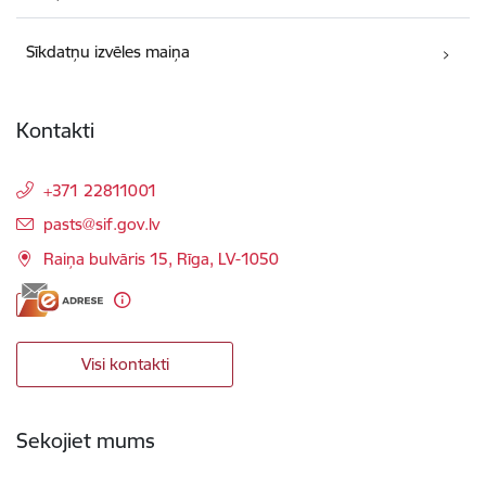
Sīkdatņu izvēles maiņa
Kontakti
+371 22811001
E-pasts:
pasts@sif.gov.lv
Raiņa bulvāris 15, Rīga, LV-1050
Visi kontakti
Sekojiet mums