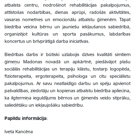
atbalsta centru, nodrošinot rehabilitācijas pakalpojumus,
attīstošas nodarbības, dienas aprūpi, radošās aktivitātes,
vasaras nometnes un emocionālu atbalstu ģimenēm. Tāpat
biedrība veicina bērnu un jauniešu iekļaušanos sabiedrībā,
organizējot kultūras un sporta pasākumus, labdarības
koncertus un brīvprātīgā darba iniciatīvas.
Biedrības darbs ir būtiski uzlabojis dzīves kvalitāti simtiem
ģimeņu Madonas novadā un apkārtnē, piedāvājot plašu
sociālās rehabilitācijas un terapiju klāstu, tostarp logopēda,
fizioterapeita, ergoterapeita, psihologa un citu speciālistu
pakalpojumus. Ar savu neatlaidīgo darbu un spēju apvienot
pašvaldības, ziedotāju un kopienas atbalstu biedrība apliecina,
ka ilgtermiņa ieguldījums bērnos un ģimenēs veido stiprāku,
saliedētāku un iekļaujošāku sabiedrību.
Papildu informācija:
Iveta Kancēna