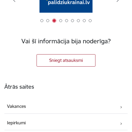
Vai šī informācija bija noderīga?
Sniegt atsauksmi
Kājene
Ātrās saites
Vakances
Iepirkumi