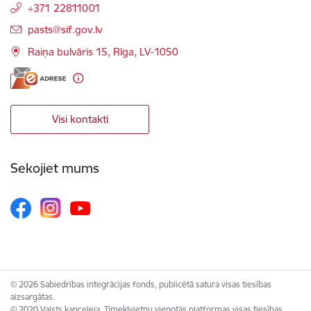
+371 22811001
E-pasts:
pasts@sif.gov.lv
Raiņa bulvāris 15, Rīga, LV-1050
Visi kontakti
Sekojiet mums
© 2026 Sabiedrības integrācijas fonds, publicētā satura visas tiesības
aizsargātas.
© 2020 Valsts kanceleja, Tīmekļvietņu vienotās platformas visas tiesības