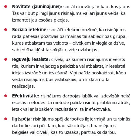
Novitāte (jauninājums):
sociāla inovācija ir kaut kas jauns.
Tas var būt pilnīgi jauns risinājums vai arī jauns veids, kā
izmantot jau esošas pieejas.
Sociālā ietekme:
sociālā ietekme nozīmē, ka risinājums
rada patiesas pozitīvas pārmaiņas tai sabiedrības grupai,
kuras atbalstam tas veidots – cilvēkiem ir vieglāka dzīve,
sabiedrība kļūst taisnīgāka, vide uzlabojas.
Ieguvēju iesaiste:
cilvēki, uz kuriem risinājums ir vērsts
(tie, kuriem ir vajadzīga palīdzība vai atbalsts), ir iesaistīti
idejas izstrādē un ieviešanā. Viņi palīdz noskaidrot, kāda
veida risinājums būs vislabākais, un ir daļa no tā
realizācijas.
Efektivitāte:
risinājums darbojas labāk vai izdevīgāk nekā
esošās metodes. Ja metode palīdz risināt problēmu ātrāk,
lētāk vai ar labākiem rezultātiem, tā ir efektīvāka.
Ilgtspēja:
risinājums spēj darboties ilgtermiņā un turpinās
darboties arī pēc tam, kad sākotnējais finansējums
beigsies vai cilvēki, kas to uzsāka, pārtrauks darbu.