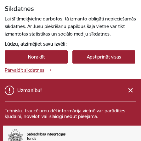
Pāriet uz lapas saturu
Sīkdatnes
Spied
lai meklētu
Enter
Lai šī tīmekļvietne darbotos, tā izmanto obligāti nepieciešamās
sīkdatnes. Ar Jūsu piekrišanu papildus šajā vietnē var tikt
izmantotas statistikas un sociālo mediju sīkdatnes.
Lūdzu, atzīmējiet savu izvēli:
Noraidīt
Apstiprināt visas
Pārvaldīt sīkdatnes
Uzmanību!
Tehnisku traucējumu dēļ informācija vietnē var parādīties
kļūdaini, novēloti vai īslaicīgi nebūt pieejama.