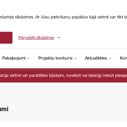
iešamās sīkdatnes. Ar Jūsu piekrišanu papildus šajā vietnē var tikt i
Pārvaldīt sīkdatnes
Pakalpojumi
Projektu konkursi
Aktualitātes
Kon
ja vietnē var parādīties kļūdaini, novēloti vai īslaicīgi nebūt pieej
umi