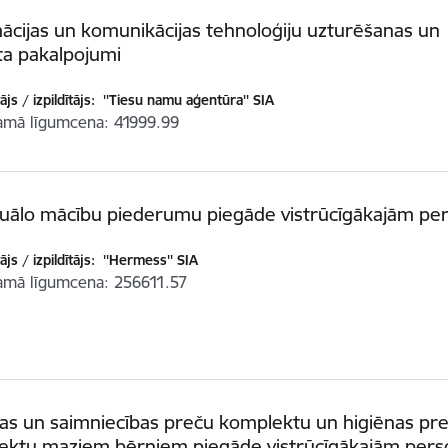
ācijas un komunikācijas tehnoloģiju uzturēšanas un
ta pakalpojumi
js / izpildītājs:
''Tiesu namu aģentūra'' SIA
amā līgumcena
41999.99
iduālo mācību piederumu piegāde vistrūcīgākajām p
js / izpildītājs:
''Hermess'' SIA
amā līgumcena
256611.57
as un saimniecības preču komplektu un higiēnas pr
ektu maziem bērniem piegāde vistrūcīgākajām per