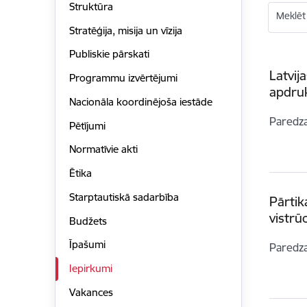
Struktūra
Meklēt
Stratēģija, misija un vīzija
Publiskie pārskati
Latvij
Programmu izvērtējumi
apdruk
Nacionāla koordinējoša iestāde
Paredz
Pētījumi
Normatīvie akti
Ētika
Starptautiskā sadarbība
Pārti
vistr
Budžets
Īpašumi
Paredz
Iepirkumi
Vakances