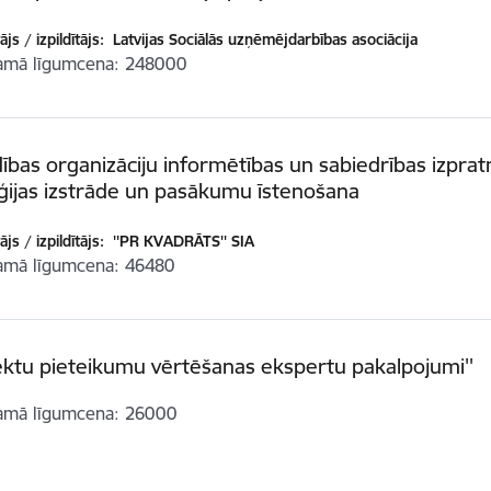
js / izpildītājs:
Latvijas Sociālās uzņēmējdarbības asociācija
amā līgumcena
248000
ības organizāciju informētības un sabiedrības izpra
ģijas izstrāde un pasākumu īstenošana
js / izpildītājs:
''PR KVADRĀTS'' SIA
amā līgumcena
46480
ektu pieteikumu vērtēšanas ekspertu pakalpojumi''
amā līgumcena
26000