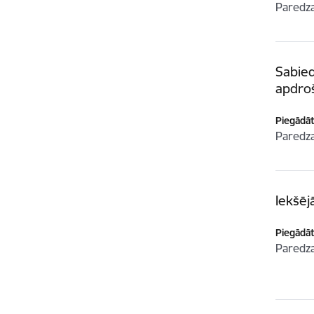
Paredz
Sabied
apdro
Piegādātā
Paredz
Iekšēj
Piegādātā
Paredz