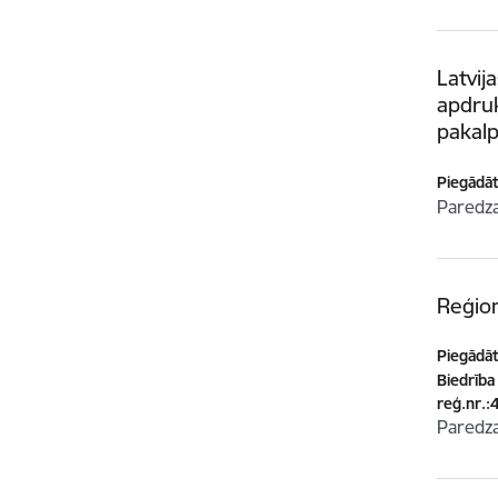
Latvij
apdruk
pakal
Piegādātā
Paredz
Reģion
Piegādātā
Biedrība
reģ.nr.
Paredz