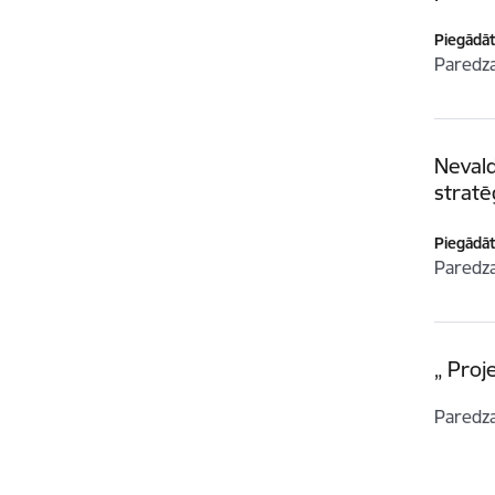
Piegādātā
Paredz
Nevald
stratē
Piegādātā
Paredz
„ Proj
Paredz