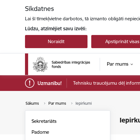
Pāriet uz lapas saturu
Sīkdatnes
Lai šī tīmekļvietne darbotos, tā izmanto obligāti nepiec
Lūdzu, atzīmējiet savu izvēli:
Noraidīt
Apstiprināt visas
Par mums
Uzmanību!
Tehnisku traucējumu dēļ informāci
Sākums
Par mums
Iepirkumi
Iepirk
Sekretariāts
Padome