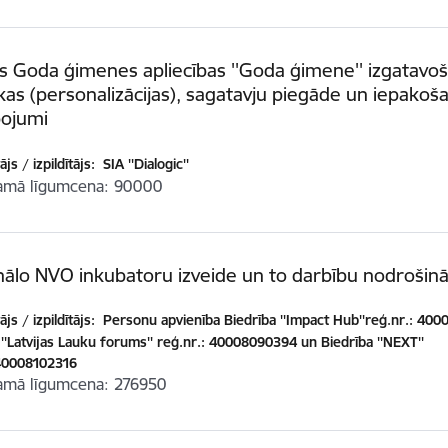
as Goda ģimenes apliecības ''Goda ģimene'' izgatavo
as (personalizācijas), sagatavju piegāde un iepakoš
pojumi
js / izpildītājs:
SIA ''Dialogic''
amā līgumcena
90000
ālo NVO inkubatoru izveide un to darbību nodrošin
js / izpildītājs:
Personu apvienība Biedrība ''Impact Hub''reģ.nr.: 40
 ''Latvijas Lauku forums'' reģ.nr.: 40008090394 un Biedrība ''NEXT''
:40008102316
amā līgumcena
276950