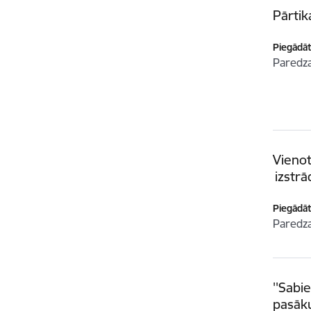
Pārti
Piegādātā
Paredz
Vienot
izstrā
Piegādātā
Paredz
''Sabi
pasāku