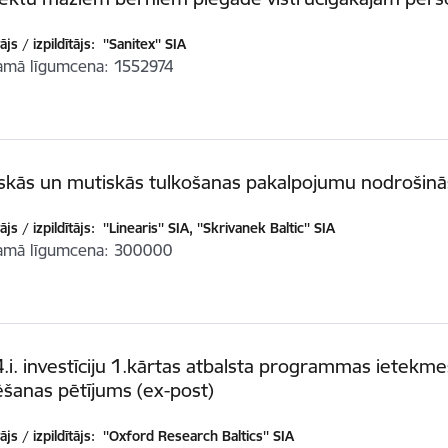
js / izpildītājs:
''Sanitex'' SIA
amā līgumcena
1552974
iskās un mutiskās tulkošanas pakalpojumu nodrošin
js / izpildītājs:
''Linearis'' SIA, ''Skrivanek Baltic'' SIA
amā līgumcena
300000
4.i. investīciju 1.kārtas atbalsta programmas ietekme
ēšanas pētījums (ex-post)
js / izpildītājs:
''Oxford Research Baltics'' SIA