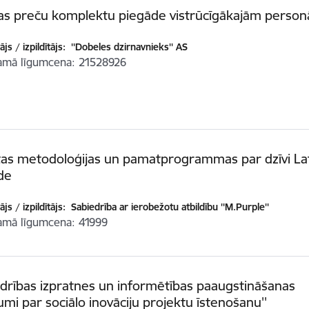
kas preču komplektu piegāde vistrūcīgākajām perso
js / izpildītājs:
''Dobeles dzirnavnieks'' AS
amā līgumcena
21528926
as metodoloģijas un pamatprogrammas par dzīvi Lat
de
js / izpildītājs:
Sabiedrība ar ierobežotu atbildību ''M.Purple''
amā līgumcena
41999
edrības izpratnes un informētības paaugstināšanas
mi par sociālo inovāciju projektu īstenošanu''