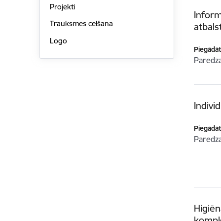
Projekti
Inform
Trauksmes celšana
atbals
Logo
Piegādātā
Paredz
Indiv
Piegādātā
Paredz
Higiēn
kompl