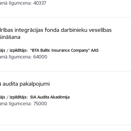
amā līgumcena
40337
rības integrācijas fonda darbinieku veselības
šināšana
js / izpildītājs:
''BTA Baltic Insurance Company'' AAS
amā līgumcena
64000
ā audita pakalpojumi
js / izpildītājs:
SIA Audita Akadēmija
amā līgumcena
75000