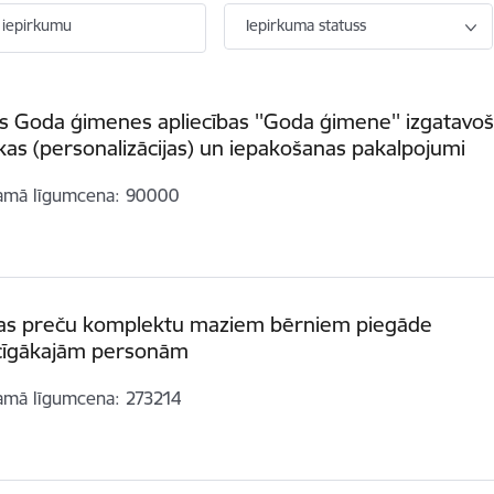
 iepirkumu
Iepirkuma statuss
as Goda ģimenes apliecības ''Goda ģimene'' izgatavo
as (personalizācijas) un iepakošanas pakalpojumi
amā līgumcena
90000
kas preču komplektu maziem bērniem piegāde
ūcīgākajām personām
amā līgumcena
273214