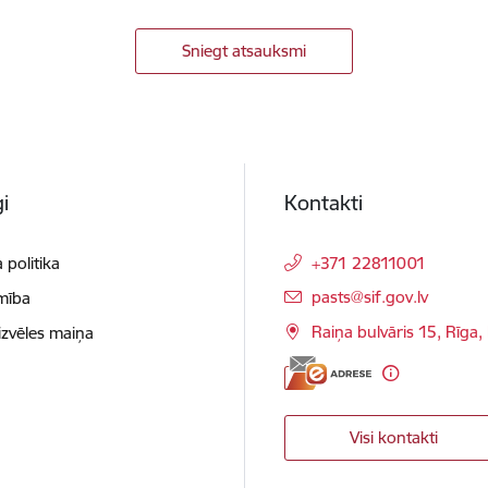
Sniegt atsauksmi
i
Kontakti
 politika
+371 22811001
E-pasts:
pasts@sif.gov.lv
mība
Raiņa bulvāris 15, Rīga
izvēles maiņa
Visi kontakti