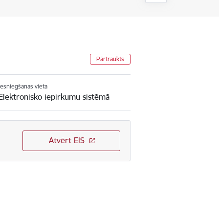
Pārtraukts
Iesniegšanas vieta
Elektronisko iepirkumu sistēmā
Atvērt EIS