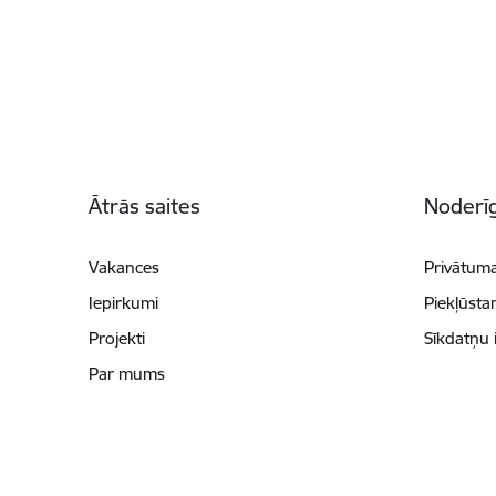
Kājene
Ātrās saites
Noderīg
Vakances
Privātuma
Iepirkumi
Piekļūsta
Projekti
Sīkdatņu 
Par mums