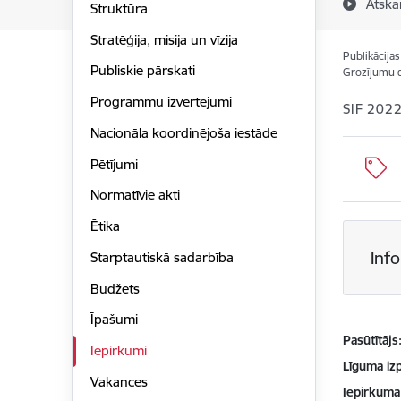
Atska
Struktūra
Stratēģija, misija un vīzija
Publikācija
Publiskie pārskati
Grozījumu 
Programmu izvērtējumi
SIF 202
Nacionāla koordinējoša iestāde
Pētījumi
Normatīvie akti
Ētika
Inf
Starptautiskā sadarbība
Budžets
Īpašumi
Pasūtītājs
Iepirkumi
Līguma izp
Vakances
Iepirkuma