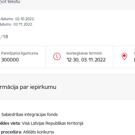
ņot tekstu
s datums:
02.10.2022.
datums:
03.11.2022.
2/18
Paredzamā līgumcena
Iesniegšanas termiņš
300000
12:30, 03.11.2022
ormācija par iepirkumu
Sabiedrības integrācijas fonds
ildes vieta
Visā Latvijas Republikas teritorijā
 procedūra
Atklāts konkurss