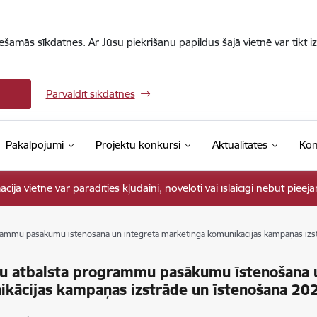
iešamās sīkdatnes. Ar Jūsu piekrišanu papildus šajā vietnē var tikt i
Pārvaldīt sīkdatnes
Pakalpojumi
Projektu konkursi
Aktualitātes
Kon
ja vietnē var parādīties kļūdaini, novēloti vai īslaicīgi nebūt pieej
ammu pasākumu īstenošana un integrētā mārketinga komunikācijas kampaņas izs
u atbalsta programmu pasākumu īstenošana u
kācijas kampaņas izstrāde un īstenošana 20