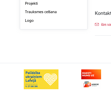
Projekti
Trauksmes celšana
Kontakt
Logo
E-pas
ilze.v