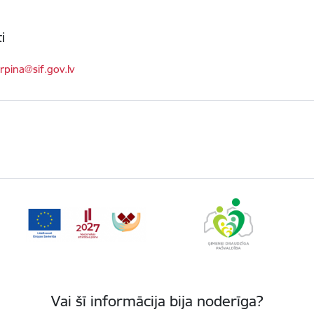
i
ts:
arpina@sif.gov.lv
Vai šī informācija bija noderīga?