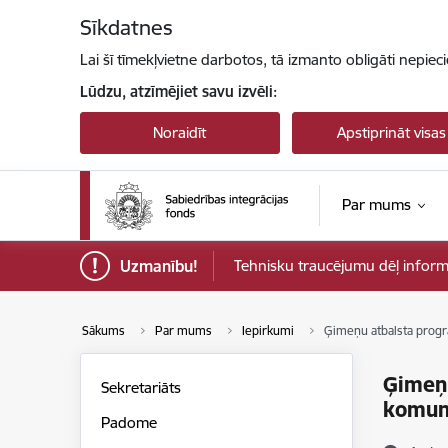
Pāriet uz lapas saturu
Sīkdatnes
Lai šī tīmekļvietne darbotos, tā izmanto obligāti nepiec
Lūdzu, atzīmējiet savu izvēli:
Noraidīt
Apstiprināt visas
Par mums
Uzmanību!
Tehnisku traucējumu dēļ informāci
Sākums
Par mums
Iepirkumi
Ģimeņu atbalsta progr
Ģimeņ
Sekretariāts
komuni
Padome