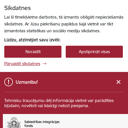
Pāriet uz lapas saturu
Sīkdatnes
Spied
lai meklētu
Enter
Lai šī tīmekļvietne darbotos, tā izmanto obligāti nepieciešamās
sīkdatnes. Ar Jūsu piekrišanu papildus šajā vietnē var tikt
izmantotas statistikas un sociālo mediju sīkdatnes.
Lūdzu, atzīmējiet savu izvēli:
Noraidīt
Apstiprināt visas
Pārvaldīt sīkdatnes
Uzmanību!
Tehnisku traucējumu dēļ informācija vietnē var parādīties
kļūdaini, novēloti vai īslaicīgi nebūt pieejama.