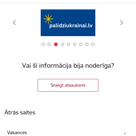
Vai šī informācija bija noderīga?
Sniegt atsauksmi
Kājene
Ātrās saites
Vakances