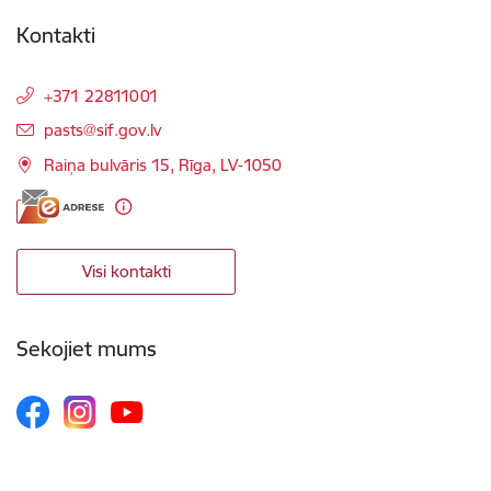
Kontakti
+371 22811001
E-pasts:
pasts@sif.gov.lv
Raiņa bulvāris 15, Rīga, LV-1050
Visi kontakti
Sekojiet mums