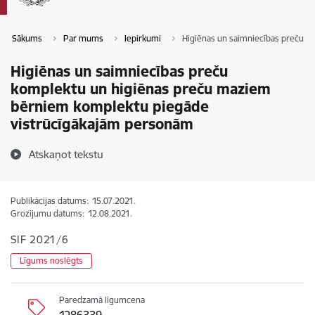
Sākums
Par mums
Iepirkumi
Higiēnas un saimniecības preču 
Higiēnas un saimniecības preču
komplektu un higiēnas preču maziem
bērniem komplektu piegāde
vistrūcīgākajām personām
Atskaņot tekstu
Publikācijas datums:
15.07.2021.
Grozījumu datums:
12.08.2021.
SIF 2021/6
Līgums noslēgts
Paredzamā līgumcena