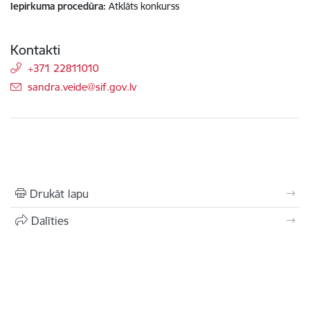
Iepirkuma procedūra
Atklāts konkurss
Kontakti
+371 22811010
E-pasts:
sandra.veide@sif.gov.lv
Drukāt lapu
Dalīties