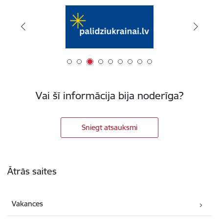
Vai šī informācija bija noderīga?
Sniegt atsauksmi
Kājene
Ātrās saites
Vakances