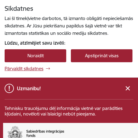
Pāriet uz lapas saturu
Sīkdatnes
Spied
lai meklētu
Enter
Lai šī tīmekļvietne darbotos, tā izmanto obligāti nepieciešamās
sīkdatnes. Ar Jūsu piekrišanu papildus šajā vietnē var tikt
izmantotas statistikas un sociālo mediju sīkdatnes.
Lūdzu, atzīmējiet savu izvēli:
Noraidīt
Apstiprināt visas
Pārvaldīt sīkdatnes
Uzmanību!
Tehnisku traucējumu dēļ informācija vietnē var parādīties
kļūdaini, novēloti vai īslaicīgi nebūt pieejama.