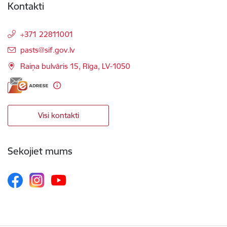
Kontakti
+371 22811001
E-pasts:
pasts@sif.gov.lv
Raiņa bulvāris 15, Rīga, LV-1050
Visi kontakti
Sekojiet mums