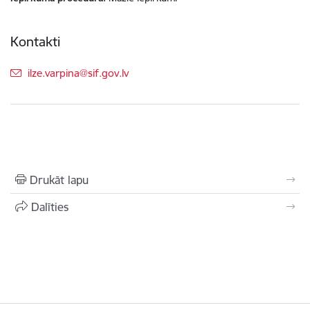
Kontakti
E-pasts:
ilze.varpina@sif.gov.lv
Drukāt lapu
Dalīties