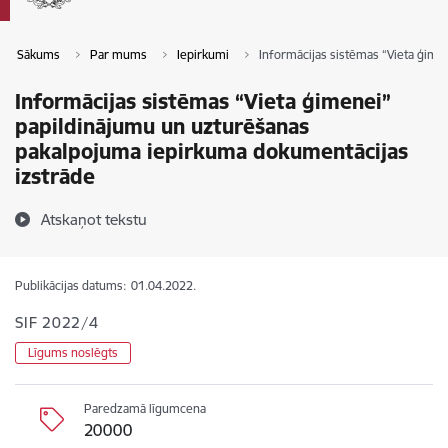
Sākums
Par mums
Iepirkumi
Informācijas sistēmas “Vieta ģime
Informācijas sistēmas “Vieta ģimenei”
papildinājumu un uzturēšanas
pakalpojuma iepirkuma dokumentācijas
izstrāde
Atskaņot tekstu
Publikācijas datums:
01.04.2022.
SIF 2022/4
Līgums noslēgts
Paredzamā līgumcena
20000