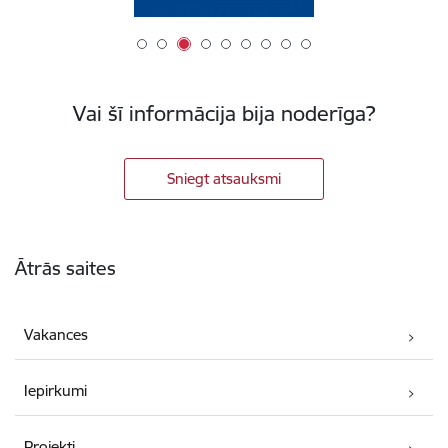
Vai šī informācija bija noderīga?
Sniegt atsauksmi
Kājene
Ātrās saites
Vakances
Iepirkumi
Projekti