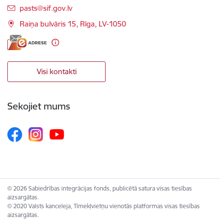
E-pasts:
pasts@sif.gov.lv
Raiņa bulvāris 15, Rīga, LV-1050
Visi kontakti
Sekojiet mums
© 2026 Sabiedrības integrācijas fonds, publicētā satura visas tiesības
aizsargātas.
© 2020 Valsts kanceleja, Tīmekļvietņu vienotās platformas visas tiesības
aizsargātas.