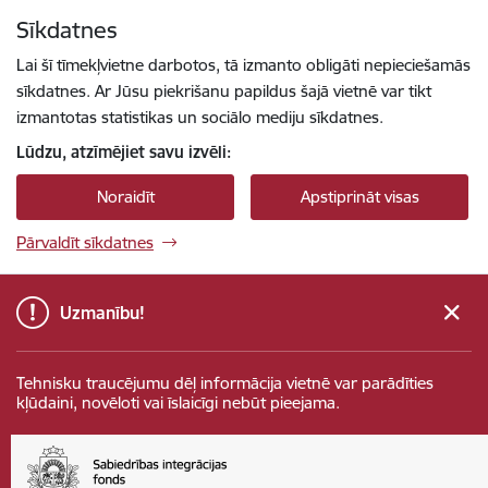
Pāriet uz lapas saturu
Sīkdatnes
Spied
lai meklētu
Enter
Lai šī tīmekļvietne darbotos, tā izmanto obligāti nepieciešamās
sīkdatnes. Ar Jūsu piekrišanu papildus šajā vietnē var tikt
izmantotas statistikas un sociālo mediju sīkdatnes.
Lūdzu, atzīmējiet savu izvēli:
Noraidīt
Apstiprināt visas
Pārvaldīt sīkdatnes
Uzmanību!
Tehnisku traucējumu dēļ informācija vietnē var parādīties
kļūdaini, novēloti vai īslaicīgi nebūt pieejama.