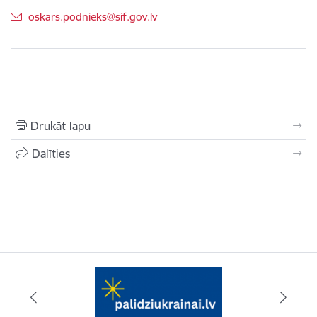
E-pasts:
oskars.podnieks@sif.gov.lv
Drukāt lapu
Dalīties