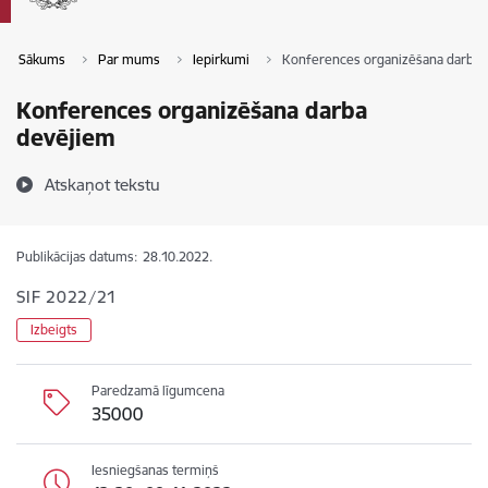
Sākums
Par mums
Iepirkumi
Konferences organizēšana darba 
Konferences organizēšana darba
devējiem
Atskaņot tekstu
Publikācijas datums:
28.10.2022.
SIF 2022/21
Izbeigts
Paredzamā līgumcena
35000
Iesniegšanas termiņš