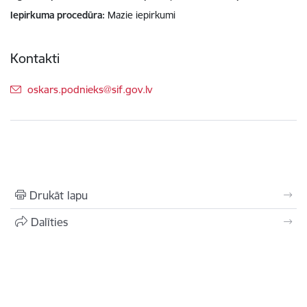
Iepirkuma procedūra
Mazie iepirkumi
Kontakti
E-pasts:
oskars.podnieks@sif.gov.lv
Drukāt lapu
Dalīties