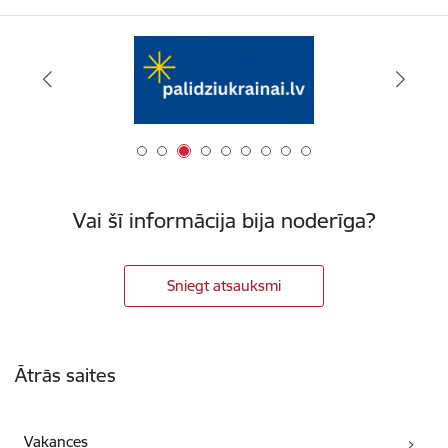
Vai šī informācija bija noderīga?
Sniegt atsauksmi
Kājene
Ātrās saites
Vakances