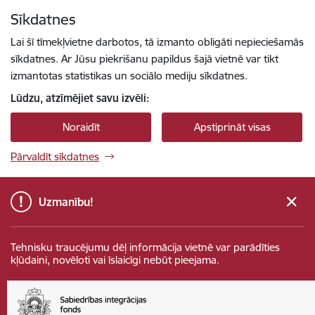
Pāriet uz lapas saturu
Sīkdatnes
Spied
lai meklētu
Enter
Lai šī tīmekļvietne darbotos, tā izmanto obligāti nepieciešamās
sīkdatnes. Ar Jūsu piekrišanu papildus šajā vietnē var tikt
izmantotas statistikas un sociālo mediju sīkdatnes.
Lūdzu, atzīmējiet savu izvēli:
Noraidīt
Apstiprināt visas
Pārvaldīt sīkdatnes
Uzmanību!
Tehnisku traucējumu dēļ informācija vietnē var parādīties
kļūdaini, novēloti vai īslaicīgi nebūt pieejama.