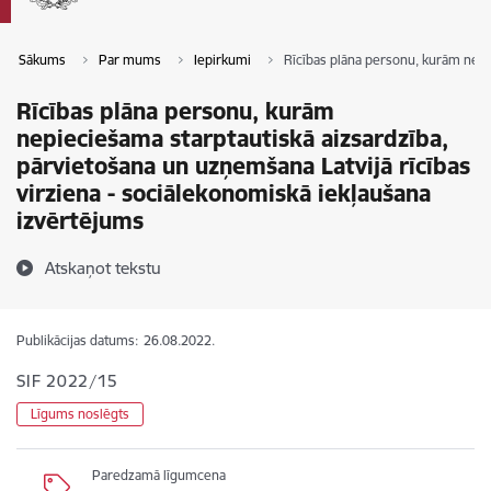
Sākums
Par mums
Iepirkumi
Rīcības plāna personu, kurām nepie
Rīcības plāna personu, kurām
nepieciešama starptautiskā aizsardzība,
pārvietošana un uzņemšana Latvijā rīcības
virziena - sociālekonomiskā iekļaušana
izvērtējums
Atskaņot tekstu
Publikācijas datums:
26.08.2022.
SIF 2022/15
Līgums noslēgts
Paredzamā līgumcena