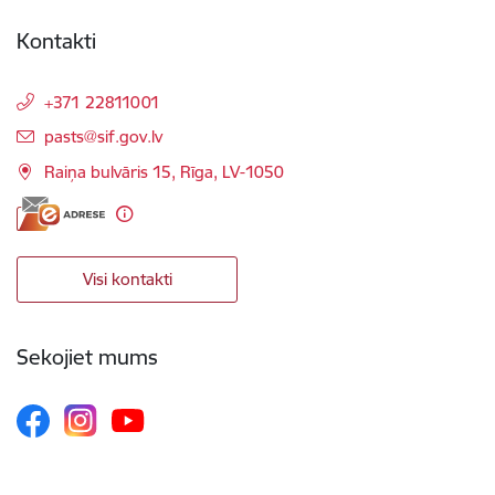
Kontakti
+371 22811001
E-pasts:
pasts@sif.gov.lv
Raiņa bulvāris 15, Rīga, LV-1050
Visi kontakti
Sekojiet mums