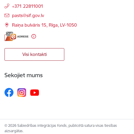
+371 22811001
E-pasts:
pasts@sif.gov.lv
Raiņa bulvāris 15, Rīga, LV-1050
Visi kontakti
Sekojiet mums
© 2026 Sabiedrības integrācijas fonds, publicētā satura visas tiesības
aizsargātas.