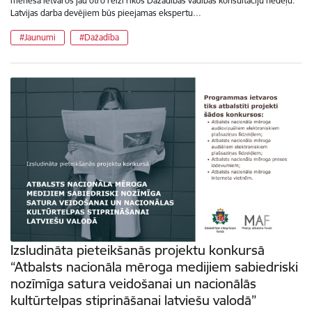
mēneša ietvaros jau otro reizi rīkos Dažādības vadības konsultāciju nedēļu.
Latvijas darba devējiem būs pieejamas ekspertu…
#Jaunumi
#Dažadība
Izsludināta pieteikšanās projektu konkursā
“Atbalsts nacionāla mēroga medijiem sabiedriski
nozīmīga satura veidošanai un nacionālās
kultūrtelpas stiprināšanai latviešu valodā”