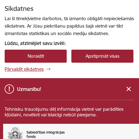
Pāriet uz lapas saturu
Sīkdatnes
Spied
lai meklētu
Enter
Lai šī tīmekļvietne darbotos, tā izmanto obligāti nepieciešamās
sīkdatnes. Ar Jūsu piekrišanu papildus šajā vietnē var tikt
izmantotas statistikas un sociālo mediju sīkdatnes.
Lūdzu, atzīmējiet savu izvēli:
Noraidīt
Apstiprināt visas
Pārvaldīt sīkdatnes
Uzmanību!
Tehnisku traucējumu dēļ informācija vietnē var parādīties
kļūdaini, novēloti vai īslaicīgi nebūt pieejama.