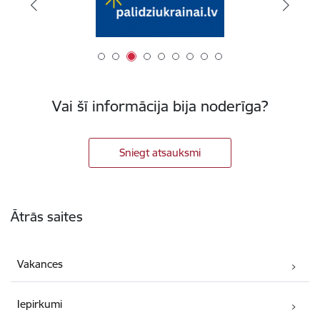
Vai šī informācija bija noderīga?
Sniegt atsauksmi
Kājene
Ātrās saites
Vakances
Iepirkumi