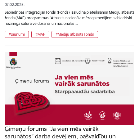
07.02.2025.
Sabiedrības integrācijas fonds (Fonds) izsludina pieteikšanos Mediju atbalsta
fonda (MAF) programmas “Atbalsts nacionāla mēroga medijiem sabiedriski
nozīmīga satura veidošanai un nacionālās…
#Jaunumi
#MAF
#Mediju atbalsta fonds
Ģimeņu forums “Ja vien mēs vairāk
sarunātos” darba devējiem, pašvaldību un