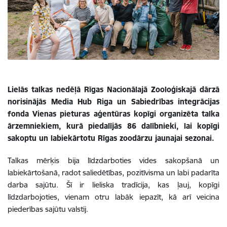
Lielās talkas nedēļā Rīgas Nacionālajā Zooloģiskajā dārzā
norisinājās Media Hub Riga un Sabiedrības integrācijas
fonda Vienas pieturas aģentūras kopīgi organizēta talka
ārzemniekiem, kurā piedalījās 86 dalībnieki, lai kopīgi
sakoptu un labiekārtotu Rīgas zoodārzu jaunajai sezonai.
Talkas mērķis bija līdzdarboties vides sakopšanā un
labiekārtošanā, radot saliedētības, pozitīvisma un labi padarīta
darba sajūtu. Šī ir lieliska tradīcija, kas ļauj, kopīgi
līdzdarbojoties, vienam otru labāk iepazīt, kā arī veicina
piederības sajūtu valstij.