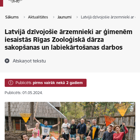
Sākums
Aktualitātes
Jaunumi
Latvijā dzīvojošie ārzemnieki ar 
Latvijā dzīvojošie ārzemnieki ar ģimenēm
iesaistās Rīgas Zooloģiskā dārza
sakopšanas un labiekārtošanas darbos
Atskaņot tekstu
Publicēts
pirms vairāk nekā 2 gadiem
Publicēts: 01.05.2024.