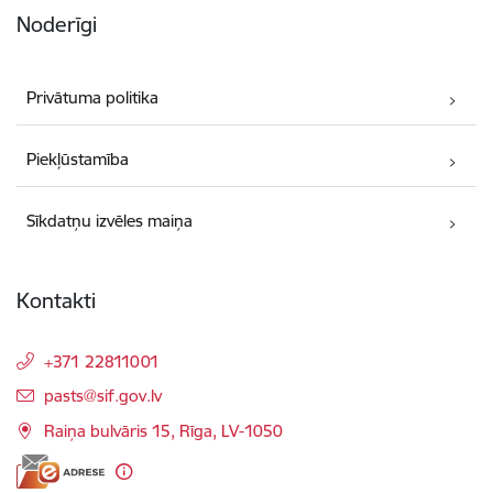
Noderīgi
Privātuma politika
Piekļūstamība
Sīkdatņu izvēles maiņa
Kontakti
+371 22811001
E-pasts:
pasts@sif.gov.lv
Raiņa bulvāris 15, Rīga, LV-1050