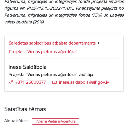
Patvēruma, migrācijas un integrācijas fonda projekta ietvaros
(līguma Nr. PMIF/13.1./2022/1/01). Finansējums piešķirts no
Patvēruma, migrācijas un integrācijas fonda (75%) un Latvijas
valsts budžeta (25%).
Saliedētas sabiedrības atbalsta departaments
Projekts "Vienas pieturas aģentūra"
Inese Saldābola
Projekta "Vienas pieturas aģentūra" vadītāja
+371 26808377
E-pasts:
inese.saldabola@sif.gov.lv
Saistītas tēmas
Aktualitātes:
#VienasPieturasAģentūra