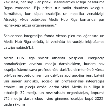
Zaķusalā, bet šajā - ar prieku iesaistījāmies līdzīgā pasākumā
Rīgas zoodārzā. Bija prieks tur satikt daudzus kolēģus-
žurnālistus, kuri tāpat iesaistījās un nepalika vienaldzīgi.
Atsevišķi vēlos pateikties Media Hub Riga komandai par
iepriekšējo akciju organizēšanu."
Sabiedrības integrācijas fonda Vienas pieturas aģentūra un
Media Hub Riga strādā, lai veicinātu iebraucēju iekļaušanos
Latvijas sabiedrībā.
Media Hub Riga sniedz atbalstu piespiedu emigrācijā
nonākušajiem ārvalstu mediju darbiniekiem, kuriem nav
iespējas īstenot savu profesionālo darbību dzimtenē dēļ vārda
brīvības ierobežojumiem un dzīvības apdraudējumiem. Latvijā
viņi saņem juridisko, sociālo un profesionālās integrācijas
atbalstu un pieeju drošai darba videi. Media Hub Riga ir
atbalstījis 32 mediju un nevalstiskās organizācijas, kopumā
712 mediju darbiniekus viņu ģimenes locekļus kopš 2022.
gada sākuma.