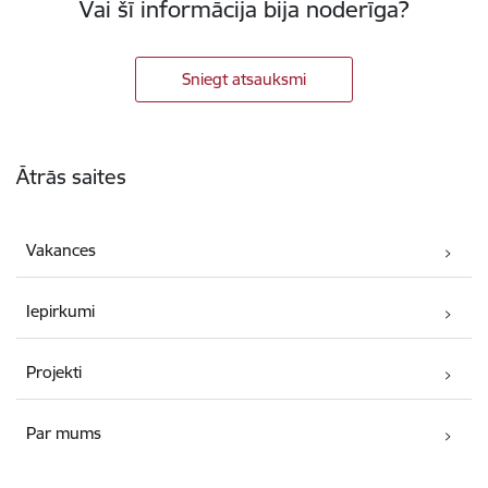
Vai šī informācija bija noderīga?
Sniegt atsauksmi
Kājene
Ātrās saites
Vakances
Iepirkumi
Projekti
Par mums