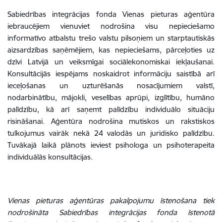
Sabiedrības integrācijas fonda Vienas pieturas aģentūra
iebraucējiem vienuviet nodrošina visu nepieciešamo
informatīvo atbalstu trešo valstu pilsoņiem un starptautiskās
aizsardzības saņēmējiem, kas nepieciešams, pārceļoties uz
dzīvi Latvijā un veiksmīgai sociālekonomiskai iekļaušanai.
Konsultācijās iespējams noskaidrot informāciju saistībā arī
ieceļošanas un uzturēšanās nosacījumiem valstī,
nodarbinātību, mājokli, veselības aprūpi, izglītību, humāno
palīdzību, kā arī saņemt palīdzību individuālo situāciju
risināšanai. Aģentūra nodrošina mutiskos un rakstiskos
tulkojumus vairāk nekā 24 valodās un juridisko palīdzību.
Tuvākajā laikā plānots ieviest psihologa un psihoterapeita
individuālās konsultācijas.
Vienas pieturas aģentūras pakalpojumu īstenošana tiek
nodrošināta Sabiedrības integrācijas fonda īstenotā