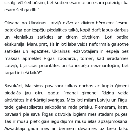
cik ilgi vēl šeit būsim, bet šodien esam te un esam pateicīgi, ka
esam šeit gaidīti.”
Oksana no Ukrainas Latvijā dzīvo ar diviem bērniem: “esmu
pateicīga par iespēju piedalīties talkā, kopā darīt labus darbus
un vienlaikus satikties ar citiem cilvēkiem. Ļoti patika
ekskursija! Manuprāt, šis ir ļoti labs veids neformālā gaisotnē
satikties un iepazīties. Ukrainas iedzīvotājiem ir iespēja bez
maksas apmeklēt Rīgas zoodārzu, tomēr, kad ieradāmies
Latvijā, bija citas prioritātes un šo iespēju neizmantojām, bet
tagad ir tieši laikā!”
Savukārt, Maksims pavasara talkas darbos ar kuplo ģimeni
piedalās jau otru gadu: "manai ģimenei līdzīga veida
aktivitātes ir ārkārtīgi svarīgas. Mēs ļoti mīlam Latviju un Rīgu,
tādēļ galvaspilsētas sakopšana rada prieku. Piemēram, katru
pavasari pie sava Rīgas dzīvokļa logiem mēs stādam puķes.
Tas ir mūsu pieticīgais ieguldījums mūsu ielas apzaļumošanā.
Aizvadītajā gadā mēs ar bērniem devāmies uz Lielo talku