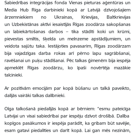
Sabiedrības integrācijas fonda Vienas pieturas aģentūras un
Media Hub Riga darbinieki kopā ar Latvijā dzīvojošajiem
ārzemniekiem no Ukrainas, Krievijas, Baltkrievijas
un Uzbekistānas aktīvi iesaistījās Rīgas zoodārza sakopšanas
un labiekārtošanas darbos – tika stādīti koki un krūmi,
pievestas smiltis, šķelda un melnzeme apstādījumiem, un
veidota sajūtu taka. Iestājoties pavasarim, Rīgas zoodārzam
bija vajadzīgas darba rokas arī pērno lapu sagrābšanai,
ravēšanai un puķu stādīšanai. Pēc talkas ģimenēm bija iespēja
apmeklēt Rīgas zoodārzu, ko īpaši novērtēja mazākie
talcinieki.
Ar pozitīvām emocijām par kopā būšanu un talkā paveikto,
dalījās vairāki talkas dalībnieki.
Olga talkošanā piedalījās kopā ar bērniem: “esmu pateicīga
Latvijai un visai sabiedrībai par iespēju dzīvot drošībā. Dalība
kopīgos pasākumos ir iespēja parādīt, ka gribam būt savējie,
esam gatavi piedalīties un darīt kopā. Lai gan mēs nezinām,