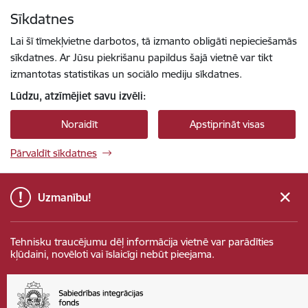
Pāriet uz lapas saturu
Sīkdatnes
Spied
lai meklētu
Enter
Lai šī tīmekļvietne darbotos, tā izmanto obligāti nepieciešamās
sīkdatnes. Ar Jūsu piekrišanu papildus šajā vietnē var tikt
izmantotas statistikas un sociālo mediju sīkdatnes.
Lūdzu, atzīmējiet savu izvēli:
Noraidīt
Apstiprināt visas
Pārvaldīt sīkdatnes
Uzmanību!
Tehnisku traucējumu dēļ informācija vietnē var parādīties
kļūdaini, novēloti vai īslaicīgi nebūt pieejama.