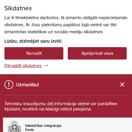
Pāriet uz lapas saturu
Sīkdatnes
Spied
lai meklētu
Enter
Lai šī tīmekļvietne darbotos, tā izmanto obligāti nepieciešamās
sīkdatnes. Ar Jūsu piekrišanu papildus šajā vietnē var tikt
izmantotas statistikas un sociālo mediju sīkdatnes.
Lūdzu, atzīmējiet savu izvēli:
Noraidīt
Apstiprināt visas
Pārvaldīt sīkdatnes
Uzmanību!
Tehnisku traucējumu dēļ informācija vietnē var parādīties
kļūdaini, novēloti vai īslaicīgi nebūt pieejama.