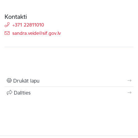
Kontakti
+371 22811010
E-pasts:
sandra.veide@sif.gov.lv
Drukāt lapu
Dalīties