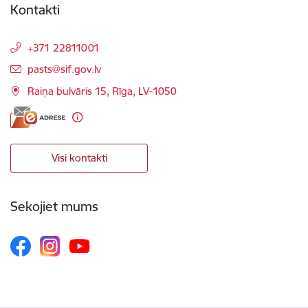
Kontakti
+371 22811001
E-pasts:
pasts@sif.gov.lv
Raiņa bulvāris 15, Rīga, LV-1050
Visi kontakti
Sekojiet mums