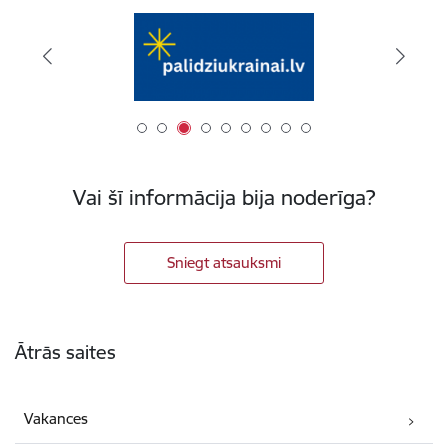
Vai šī informācija bija noderīga?
Sniegt atsauksmi
Kājene
Ātrās saites
Vakances