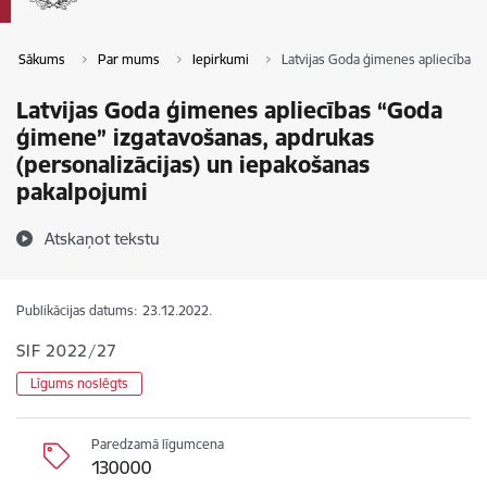
Sākums
Par mums
Iepirkumi
Latvijas Goda ģimenes apliecības 
Latvijas Goda ģimenes apliecības “Goda
ģimene” izgatavošanas, apdrukas
(personalizācijas) un iepakošanas
pakalpojumi
Atskaņot tekstu
Publikācijas datums:
23.12.2022.
SIF 2022/27
Līgums noslēgts
Paredzamā līgumcena
130000