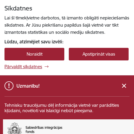
Pāriet uz lapas saturu
Sīkdatnes
Spied
lai meklētu
Enter
Lai šī tīmekļvietne darbotos, tā izmanto obligāti nepieciešamās
sīkdatnes. Ar Jūsu piekrišanu papildus šajā vietnē var tikt
izmantotas statistikas un sociālo mediju sīkdatnes.
Lūdzu, atzīmējiet savu izvēli:
Noraidīt
Apstiprināt visas
Pārvaldīt sīkdatnes
Uzmanību!
Tehnisku traucējumu dēļ informācija vietnē var parādīties
kļūdaini, novēloti vai īslaicīgi nebūt pieejama.