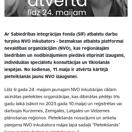
Ar Sabiedrības integrācijas fonda (SIF) atbalstu darbu
turpina NVO inkubators - bezmaksas atbalsta platformai
nevaldības organizācijām (NVO), kas reģionālajām
biedrībām un nodibinājumiem piedāvā stiprināt izaugsmi,
individuālas speciālistu konsultācijas un tīklošanās
iespējas. No šodienas, 11.maija ir atvērta kārtējā
pieteikšanās jaunu NVO izaugsmei.
Līdz šī gada 24. maijam jaunajam NVO inkubācijas ciklam
aicinātas pieteikties organizācijas, kas dibinātas pēdējo trīs
gadu laikā (sākot no 2023.gada 10.maija) un reģistrētas vai
darbojas Kurzemes, Zemgales, Latgales un Vidzemes
plānošanas reģionos. Pieteikšanās nosacījumi un anketa
pieejama NVO inkubatora mājas lapā sadaļā “Pieteikšanās”
(
www.nvoinkubators.lv/pieteiksanas/
).