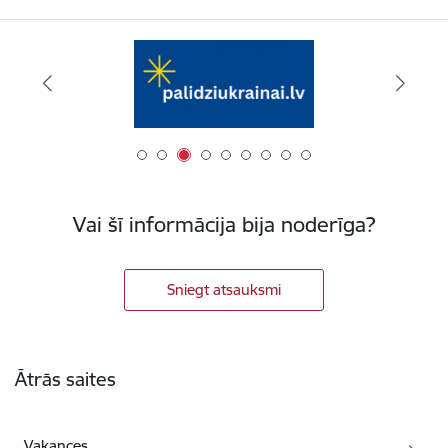
Vai šī informācija bija noderīga?
Sniegt atsauksmi
Kājene
Ātrās saites
Vakances