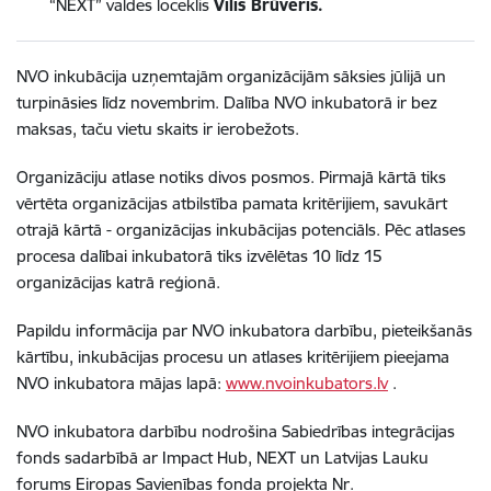
“NEXT” valdes loceklis
Vilis Brūveris.
NVO inkubācija uzņemtajām organizācijām sāksies jūlijā un
turpināsies līdz novembrim. Dalība NVO inkubatorā ir bez
maksas, taču vietu skaits ir ierobežots.
Organizāciju atlase notiks divos posmos. Pirmajā kārtā tiks
vērtēta organizācijas atbilstība pamata kritērijiem, savukārt
otrajā kārtā - organizācijas inkubācijas potenciāls. Pēc atlases
procesa dalībai inkubatorā tiks izvēlētas 10 līdz 15
organizācijas katrā reģionā.
Papildu informācija par NVO inkubatora darbību, pieteikšanās
kārtību, inkubācijas procesu un atlases kritērijiem pieejama
NVO inkubatora mājas lapā:
www.nvoinkubators.lv
.
NVO inkubatora darbību nodrošina Sabiedrības integrācijas
fonds sadarbībā ar Impact Hub, NEXT un Latvijas Lauku
forums Eiropas Savienības fonda projekta Nr.