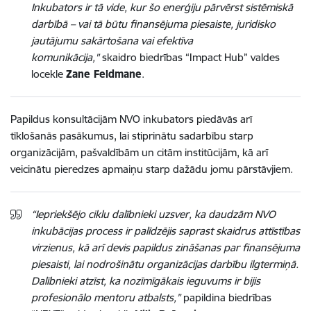
Inkubators ir tā vide, kur šo enerģiju pārvērst sistēmiskā
darbībā – vai tā būtu finansējuma piesaiste, juridisko
jautājumu sakārtošana vai efektīva
komunikācija,"
skaidro biedrības “Impact Hub” valdes
locekle
Zane Feldmane
.
Papildus konsultācijām NVO inkubators piedāvās arī
tīklošanās pasākumus, lai stiprinātu sadarbību starp
organizācijām, pašvaldībām un citām institūcijām, kā arī
veicinātu pieredzes apmaiņu starp dažādu jomu pārstāvjiem.
“Iepriekšējo ciklu dalībnieki uzsver, ka daudzām NVO
inkubācijas process ir palīdzējis saprast skaidrus attīstības
virzienus, kā arī devis papildus zināšanas par finansējuma
piesaisti, lai nodrošinātu organizācijas darbību ilgtermiņā.
Dalībnieki atzīst, ka nozīmīgākais ieguvums ir bijis
profesionālo mentoru atbalsts,”
papildina biedrības