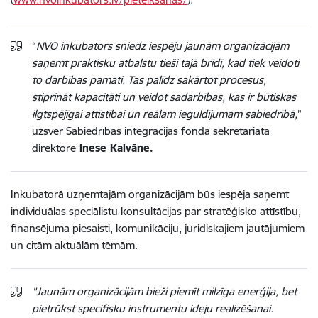
“
NVO inkubators sniedz iespēju jaunām organizācijām
saņemt praktisku atbalstu tieši tajā brīdī, kad tiek veidoti
to darbības pamati. Tas palīdz sakārtot procesus,
stiprināt kapacitāti un veidot sadarbības, kas ir būtiskas
ilgtspējīgai attīstībai un reālam ieguldījumam sabiedrībā,
”
uzsver Sabiedrības integrācijas fonda sekretariāta
direktore
Inese Kalvāne.
Inkubatorā uzņemtajām organizācijām būs iespēja saņemt
individuālas speciālistu konsultācijas par stratēģisko attīstību,
finansējuma piesaisti, komunikāciju, juridiskajiem jautājumiem
un citām aktuālām tēmām.
"Jaunām organizācijām bieži piemīt milzīga enerģija, bet
pietrūkst specifisku instrumentu ideju realizēšanai.