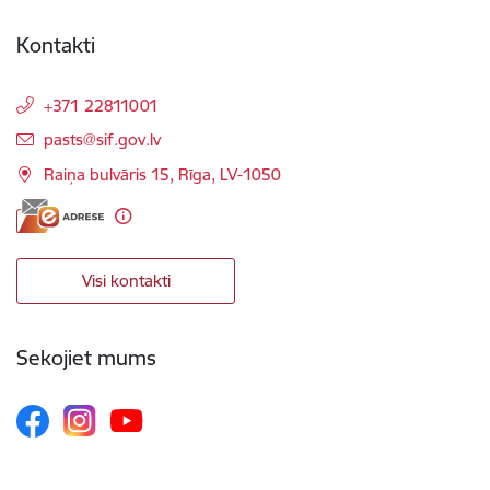
Kontakti
+371 22811001
E-pasts:
pasts@sif.gov.lv
Raiņa bulvāris 15, Rīga, LV-1050
Visi kontakti
Sekojiet mums