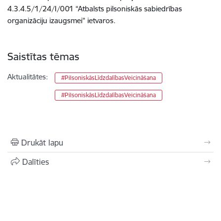
4.3.4.5/1/24/I/001 “Atbalsts pilsoniskās sabiedrības
organizāciju izaugsmei” ietvaros.
Saistītas tēmas
Aktualitātes:
#PilsoniskāsLīdzdalībasVeicināšana
#PilsoniskāsLīdzdalībasVeicināšana
Drukāt lapu
Dalīties