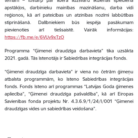
tēmām – tostarp par līdera līdzsvaru ikdienas spiediena
apstākļos, darbinieku mainības mazināšanu, darba vidi
reģionos, kā arī pateicības un atzinības nozīmi labbūtības
stiprināšanā. Dalībniekiem būs iespēja pasākumam
pievienoties arī tiešsaistē. Vairāk informācijas:
https://fb.me/e/6VUv9xTzO
Programma “Ģimenei draudzīga darbavieta” tika uzsākta
2021. gadā. Tās īstenotājs ir Sabiedrības integrācijas fonds.
“Ģimenei draudzīga darbavieta” ir viena no četrām ģimeņu
atbalsta programmām, ko īsteno Sabiedrības integrācijas
fonds. Fonds īsteno arī programmas “Latvijas Goda ģimenes
apliecība”, “Ģimenei draudzīga pašvaldība”, kā arī Eiropas
Savienības fonda projektu Nr. 4.3.6.9/1/24/I/001 “Ģimenei
draudzīgas vides un sabiedrības veidošana”.