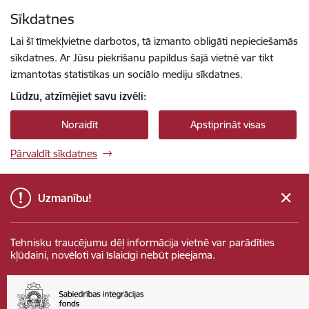
Pāriet uz lapas saturu
Sīkdatnes
Spied
lai meklētu
Enter
Lai šī tīmekļvietne darbotos, tā izmanto obligāti nepieciešamās
sīkdatnes. Ar Jūsu piekrišanu papildus šajā vietnē var tikt
izmantotas statistikas un sociālo mediju sīkdatnes.
Lūdzu, atzīmējiet savu izvēli:
Noraidīt
Apstiprināt visas
Pārvaldīt sīkdatnes
Uzmanību!
Tehnisku traucējumu dēļ informācija vietnē var parādīties
kļūdaini, novēloti vai īslaicīgi nebūt pieejama.