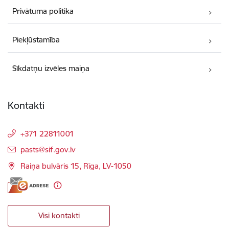
Privātuma politika
Piekļūstamība
Sīkdatņu izvēles maiņa
Kontakti
+371 22811001
E-pasts:
pasts@sif.gov.lv
Raiņa bulvāris 15, Rīga, LV-1050
Visi kontakti