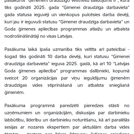
pasākums “Ģimenēm draudzīgo vēstnešu salidojums II”, kurā
tiks godināti 2025. gada “Ģimenei draudzīga darbavieta”
gada statusa ieguvēji un vienkopus pulcēsies darba devēji,
kuri jau ir ieguvuši statusu "Ģimenei draudzīga darbavieta" un
Goda ģimenes apliecības programmas atlaižu un atbalsta
nodrošināšinātāji no visas Latvijas.
Pasākuma laikā īpaša uzmanība tiks veltīta arī pateicībai -
šogad tiks godināti 10 darba devēji, kuri statusu “Ģimenei
draudzīga darbavieta” ieguva 2025. gadā, kā arī 10 “Latvijas
Goda ģimenes apliecība” programmas dalībnieki, kopumā
sveicot 20 organizācijas par viņu ieguldījumu ģimenēm
draudzīgas vides stiprināšanā un atbalsta sniegšanā
ģimenēm.
Pasākuma programmā paredzēti pieredzes stāsti no
uzņēmumiem un organizācijām, diskusijas par darbinieku
labbūtību, līderību un darbinieku noturēšanu, kā arī paralēlās
sesijas ar nozares ekspertiem par aktuālām darba vides