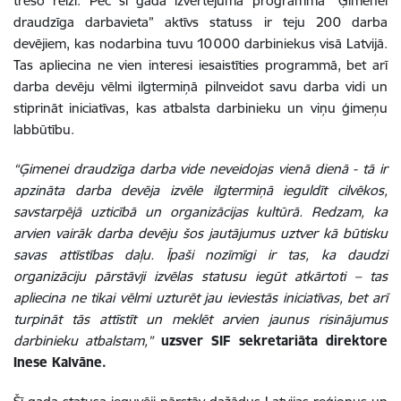
trešo reizi. Pēc šī gada izvērtējuma programmā “Ģimenei
draudzīga darbavieta” aktīvs statuss ir teju 200 darba
devējiem, kas nodarbina tuvu 10 000 darbiniekus visā Latvijā.
Tas apliecina ne vien interesi iesaistīties programmā, bet arī
darba devēju vēlmi ilgtermiņā pilnveidot savu darba vidi un
stiprināt iniciatīvas, kas atbalsta darbinieku un viņu ģimeņu
labbūtību.
“Ģimenei draudzīga darba vide neveidojas vienā dienā - tā ir
apzināta darba devēja izvēle ilgtermiņā ieguldīt cilvēkos,
savstarpējā uzticībā un organizācijas kultūrā. Redzam, ka
arvien vairāk darba devēju šos jautājumus uztver kā būtisku
savas attīstības daļu. Īpaši nozīmīgi ir tas, ka daudzi
organizāciju pārstāvji izvēlas statusu iegūt atkārtoti – tas
apliecina ne tikai vēlmi uzturēt jau ieviestās iniciatīvas, bet arī
turpināt tās attīstīt un meklēt arvien jaunus risinājumus
darbinieku atbalstam,”
uzsver SIF sekretariāta direktore
Inese Kalvāne.