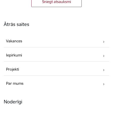
Sniegt atsauksmi
Kājene
Ātrās saites
Vakances
Iepirkumi
Projekti
Par mums
Noderīgi