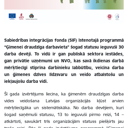
Sabiedrības integrācijas fonda (SIF) īstenotajā programmā
“Ģimenei draudzīga darbavieta” šogad statusu ieguvuši 30
darba devēji. To vidū ir gan publiskā sektora iestādes,
gan privātie uzņēmumi un NVO, kas savā ikdienas darbā
mērķtiecīgi stiprina darbinieku labbūtību, veicina darba
un ģimenes dzīves līdzsvaru un veido atbalstošu un
iekļaujošu darba vidi.
Šī gada izvērtējums liecina, ka ģimenēm draudzīgas darba
vides veidošana Latvijas organizācijās kļūst arvien
mērķtiecīgāka un sistemātiskāka. No darba devējiem, kuri
šogad saņēmuši statusu, 13 to ieguvuši pirmo reizi, 14 –
atkārtoti, savukārt trīs organizācijām statuss piešķirts jau