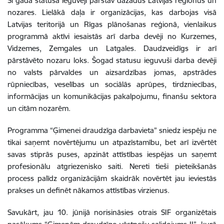
Šī gada statusa ieguvēji pārstāv dažādus Latvijas reģionus un
nozares. Lielākā daļa ir organizācijas, kas darbojas visā
Latvijas teritorijā un Rīgas plānošanas reģionā, vienlaikus
programmā aktīvi iesaistās arī darba devēji no Kurzemes,
Vidzemes, Zemgales un Latgales. Daudzveidīgs ir arī
pārstāvēto nozaru loks. Šogad statusu ieguvuši darba devēji
no valsts pārvaldes un aizsardzības jomas, apstrādes
rūpniecības, veselības un sociālās aprūpes, tirdzniecības,
informācijas un komunikācijas pakalpojumu, finanšu sektora
un citām nozarēm.
Programma “Ģimenei draudzīga darbavieta” sniedz iespēju ne
tikai saņemt novērtējumu un atpazīstamību, bet arī izvērtēt
savas stiprās puses, apzināt attīstības iespējas un saņemt
profesionālu atgriezenisko saiti. Nereti tieši pieteikšanās
process palīdz organizācijām skaidrāk novērtēt jau ieviestās
prakses un definēt nākamos attīstības virzienus.
Savukārt, jau 10. jūnijā norisināsies otrais SIF organizētais