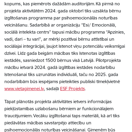
kopums, kas piemērots dažādām auditorijām. Kā pirmā no
projekta aktivitātēm 2024. gada oktobrī tiks uzsākta bērnu
izglītošanas programma par psihoemocionālās noturības
veicināšanu. Sadarbībā ar organizāciju “Esi/ Emocionālā,
sociālā intelekta centrs” tapusi mācību programma “Apzinies,
vadi, dari – tu vari”, ar mērķi pozitīvai bērnu attīstībai un
sociālajai integrācijai, ļaujot īstenot viņu potenciālu veiksmīgai
dzīvei. Līdz gada beigām mācības tiks īstenotas izglītības
iestādēs, sasniedzot 1500 bērnus visā Latvijā. Pilotprojekta
mācību ietvarā 2024. gadā izglītības iestādes nodarbību
īstenošanai tiks uzrunātas individuāli, taču no 2025. gada
nodarbībām būs iespējams pieteikties publiski tīmekļvietnē
www.vietagimenei.lv
, sadaļā
ESF Projekts
.
Tāpat plānotās projekta aktivitātes ietvers informācijas
piekļūstamības uzlabošanu bērniem ar funkcionālajiem
traucējumiem. Vecāku izglītošanai taps materiāli, kā arī tiks
piedāvātas mācības savstarpējo attiecību un
psihoemocionālās noturības veicināšanai. Ģimenēm būs