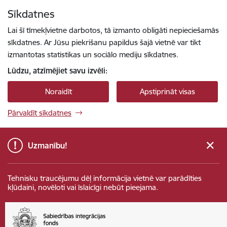
Pāriet uz lapas saturu
Sīkdatnes
Spied
lai meklētu
Enter
Lai šī tīmekļvietne darbotos, tā izmanto obligāti nepieciešamās
sīkdatnes. Ar Jūsu piekrišanu papildus šajā vietnē var tikt
izmantotas statistikas un sociālo mediju sīkdatnes.
Lūdzu, atzīmējiet savu izvēli:
Noraidīt
Apstiprināt visas
Pārvaldīt sīkdatnes
Uzmanību!
Tehnisku traucējumu dēļ informācija vietnē var parādīties
kļūdaini, novēloti vai īslaicīgi nebūt pieejama.