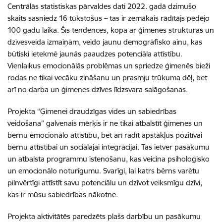
Centrālās statistiskas pārvaldes dati 2022. gadā dzimušo
skaits sasniedz 16 tūkstošus – tas ir zemākais rādītājs pēdējo
100 gadu laikā. Šīs tendences, kopā ar ģimenes struktūras un
dzīvesveida izmaiņām, veido jaunu demogrāfisko ainu, kas
būtiski ietekmē jaunās paaudzes potenciāla attīstību.
Vienlaikus emocionālās problēmas un spriedze ģimenēs bieži
rodas ne tikai vecāku zināšanu un prasmju trūkuma dēļ, bet
arī no darba un ģimenes dzīves līdzsvara salāgošanas.
Projekta “Ģimenei draudzīgas vides un sabiedrības
veidošana” galvenais mērķis ir ne tikai atbalstīt ģimenes un
bērnu emocionālo attīstību, bet arī radīt apstākļus pozitīvai
bērnu attīstībai un sociālajai integrācijai. Tas ietver pasākumu
un atbalsta programmu īstenošanu, kas veicina psiholoģisko
un emocionālo noturīgumu. Svarīgi, lai katrs bērns varētu
pilnvērtīgi attīstīt savu potenciālu un dzīvot veiksmīgu dzīvi,
kas ir mūsu sabiedrības nākotne.
Projekta aktivitātēs paredzēts plašs darbību un pasākumu