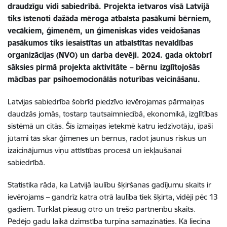
draudzīgu vidi sabiedrībā. Projekta ietvaros visā Latvijā
tiks īstenoti dažāda mēroga atbalsta pasākumi bērniem,
vecākiem, ģimenēm, un ģimeniskas vides veidošanas
pasākumos tiks iesaistītas un atbalstītas nevaldības
organizācijas (NVO) un darba devēji. 2024. gada oktobrī
sāksies pirmā projekta aktivitāte – bērnu izglītojošās
mācības par psihoemocionālās noturības veicināšanu.
Latvijas sabiedrība šobrīd piedzīvo ievērojamas pārmaiņas
daudzās jomās, tostarp tautsaimniecībā, ekonomikā, izglītības
sistēmā un citās. Šīs izmaiņas ietekmē katru iedzīvotāju, īpaši
jūtami tās skar ģimenes un bērnus, radot jaunus riskus un
izaicinājumus viņu attīstības procesā un iekļaušanai
sabiedrībā.
Statistika rāda, ka Latvijā laulību šķiršanas gadījumu skaits ir
ievērojams – gandrīz katra otrā laulība tiek šķirta, vidēji pēc 13
gadiem. Turklāt pieaug otro un trešo partnerību skaits.
Pēdējo gadu laikā dzimstība turpina samazināties. Kā liecina