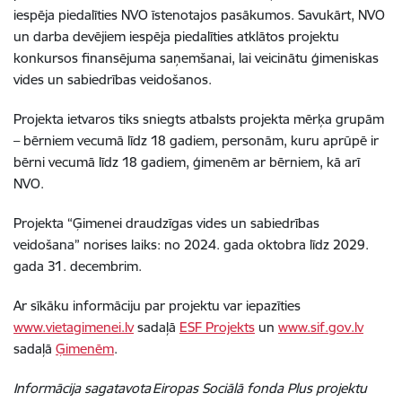
iespēja piedalīties NVO īstenotajos pasākumos. Savukārt, NVO
un darba devējiem iespēja piedalīties atklātos projektu
konkursos finansējuma saņemšanai, lai veicinātu ģimeniskas
vides un sabiedrības veidošanos.
Projekta ietvaros tiks sniegts atbalsts projekta mērķa grupām
– bērniem vecumā līdz 18 gadiem, personām, kuru aprūpē ir
bērni vecumā līdz 18 gadiem, ģimenēm ar bērniem, kā arī
NVO.
Projekta “Ģimenei draudzīgas vides un sabiedrības
veidošana” norises laiks: no 2024. gada oktobra līdz 2029.
gada 31. decembrim.
Ar sīkāku informāciju par projektu var iepazīties
www.vietagimenei.lv
sadaļā
ESF Projekts
un
www.sif.gov.lv
sadaļā
Ģimenēm
.
Informācija sagatavota Eiropas Sociālā fonda Plus projektu