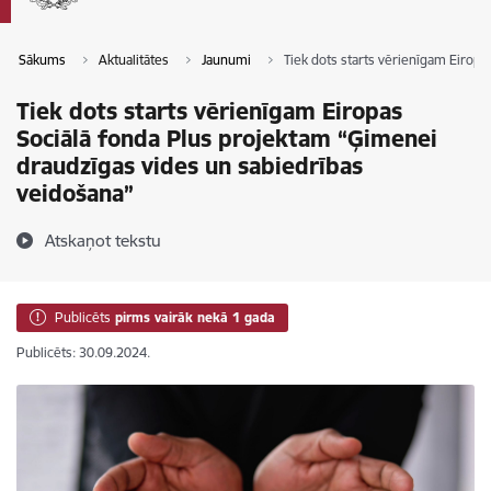
Sākums
Aktualitātes
Jaunumi
Tiek dots starts vērienīgam Eirop
Tiek dots starts vērienīgam Eiropas
Sociālā fonda Plus projektam “Ģimenei
draudzīgas vides un sabiedrības
veidošana”
Atskaņot tekstu
Publicēts
pirms vairāk nekā 1 gada
Publicēts: 30.09.2024.