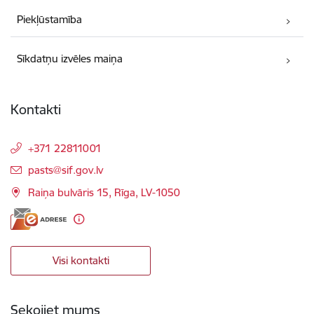
Piekļūstamība
Sīkdatņu izvēles maiņa
Kontakti
+371 22811001
E-pasts:
pasts@sif.gov.lv
Raiņa bulvāris 15, Rīga, LV-1050
Visi kontakti
Sekojiet mums