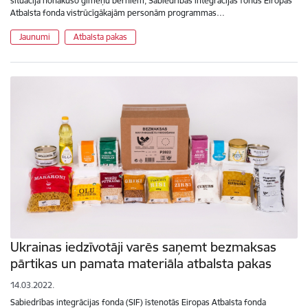
situācijā nonākušo ģimeņu bērniem, Sabiedrības integrācijas fonds Eiropas
Atbalsta fonda vistrūcīgākajām personām programmas…
Jaunumi
Atbalsta pakas
Ukrainas iedzīvotāji varēs saņemt bezmaksas
pārtikas un pamata materiāla atbalsta pakas
14.03.2022.
Sabiedrības integrācijas fonda (SIF) īstenotās Eiropas Atbalsta fonda