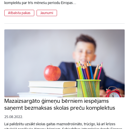
komplektu par trīs mēnešu periodu Eiropas…
Atbalsta pakas
Jaunumi
Mazaizsargāto ģimeņu bērniem iespējams
saņemt bezmaksas skolas preču komplektus
25.08.2022.
Lai palīdzētu uzsākt skolas gaitas maznodrošināto, trūcīgo, kā arī krīzes