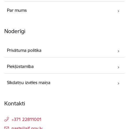
Par mums
Noderīgi
Privātuma politika
Piekļūstamība
Sīkdatņu izvēles maiņa
Kontakti
+371 22811001
E-pasts:
pasts@sif.gov.lv