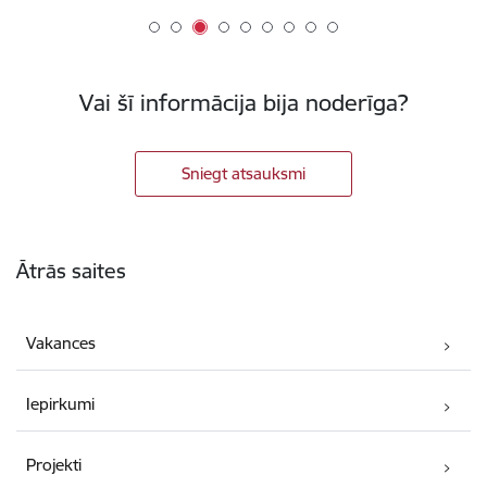
Vai šī informācija bija noderīga?
Sniegt atsauksmi
Kājene
Ātrās saites
Vakances
Iepirkumi
Projekti