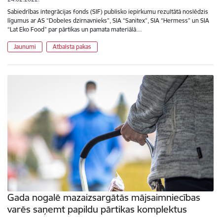
Sabiedrības integrācijas fonds (SIF) publisko iepirkumu rezultātā noslēdzis
līgumus ar AS “Dobeles dzirnavnieks”, SIA “Sanitex”, SIA “Hermess” un SIA
“Lat Eko Food” par pārtikas un pamata materiālā…
Jaunumi
Atbalsta pakas
Gada nogalē mazaizsargātās mājsaimniecības
varēs saņemt papildu pārtikas komplektus