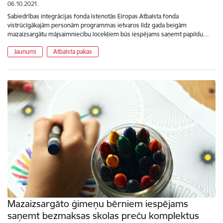
06.10.2021.
Sabiedrības integrācijas fonda īstenotās Eiropas Atbalsta fonda
vistrūcīgākajām personām programmas ietvaros līdz gada beigām
mazaizsargātu mājsaimniecību locekļiem būs iespējams saņemt papildu…
Jaunumi
Atbalsta pakas
Mazaizsargāto ģimeņu bērniem iespējams
saņemt bezmaksas skolas preču komplektus