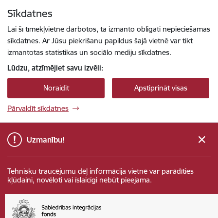
Pāriet uz lapas saturu
Sīkdatnes
Spied
lai meklētu
Enter
Lai šī tīmekļvietne darbotos, tā izmanto obligāti nepieciešamās
sīkdatnes. Ar Jūsu piekrišanu papildus šajā vietnē var tikt
izmantotas statistikas un sociālo mediju sīkdatnes.
Lūdzu, atzīmējiet savu izvēli:
Noraidīt
Apstiprināt visas
Pārvaldīt sīkdatnes
Uzmanību!
Tehnisku traucējumu dēļ informācija vietnē var parādīties
kļūdaini, novēloti vai īslaicīgi nebūt pieejama.