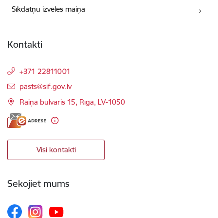
Sīkdatņu izvēles maiņa
Kontakti
+371 22811001
E-pasts:
pasts@sif.gov.lv
Raiņa bulvāris 15, Rīga, LV-1050
Visi kontakti
Sekojiet mums