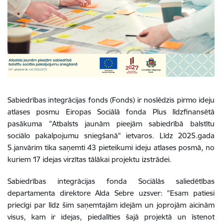
Sabiedrības integrācijas fonds (Fonds) ir noslēdzis pirmo ideju
atlases posmu Eiropas Sociālā fonda Plus līdzfinansētā
pasākuma "Atbalsts jaunām pieejām sabiedrībā balstītu
sociālo pakalpojumu sniegšanā" ietvaros. Līdz 2025.gada
5.janvārim tika saņemti 43 pieteikumi ideju atlases posmā, no
kuriem 17 idejas virzītas tālākai projektu izstrādei.
Sabiedrības integrācijas fonda Sociālās saliedētības
departamenta direktore Alda Sebre uzsver: "Esam patiesi
priecīgi par līdz šim saņemtajām idejām un joprojām aicinām
visus, kam ir idejas, piedalīties šajā projektā un īstenot