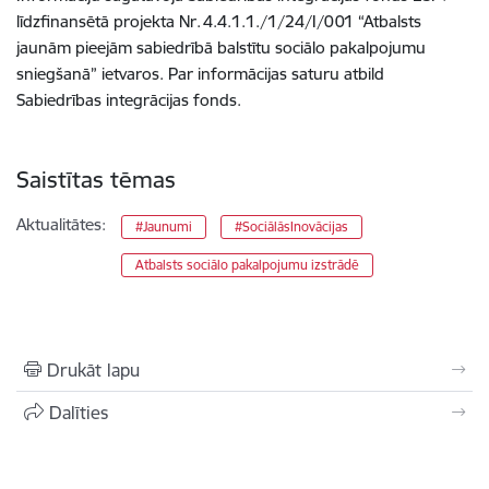
līdzfinansētā projekta Nr. 4.4.1.1./1/24/I/001 “Atbalsts
jaunām pieejām sabiedrībā balstītu sociālo pakalpojumu
sniegšanā” ietvaros. Par informācijas saturu atbild
Sabiedrības integrācijas fonds.
Saistītas tēmas
Aktualitātes:
#Jaunumi
#SociālāsInovācijas
Atbalsts sociālo pakalpojumu izstrādē
Drukāt lapu
Dalīties