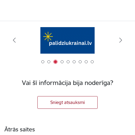
Vai šī informācija bija noderīga?
Sniegt atsauksmi
Kājene
Ātrās saites