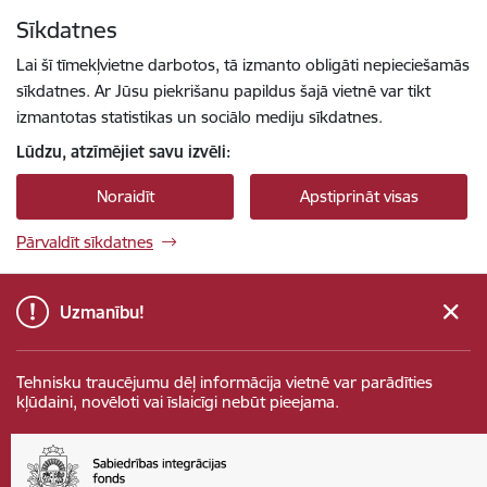
Pāriet uz lapas saturu
Sīkdatnes
Spied
lai meklētu
Enter
Lai šī tīmekļvietne darbotos, tā izmanto obligāti nepieciešamās
sīkdatnes. Ar Jūsu piekrišanu papildus šajā vietnē var tikt
izmantotas statistikas un sociālo mediju sīkdatnes.
Lūdzu, atzīmējiet savu izvēli:
Noraidīt
Apstiprināt visas
Pārvaldīt sīkdatnes
Uzmanību!
Tehnisku traucējumu dēļ informācija vietnē var parādīties
kļūdaini, novēloti vai īslaicīgi nebūt pieejama.