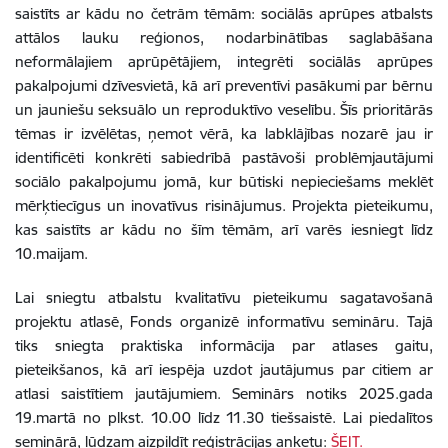
saistīts ar kādu no četrām tēmām: sociālās aprūpes atbalsts
attālos lauku reģionos, nodarbinātības saglabāšana
neformālajiem aprūpētājiem, integrēti sociālās aprūpes
pakalpojumi dzīvesvietā, kā arī preventīvi pasākumi par bērnu
un jauniešu seksuālo un reproduktīvo veselību. Šīs prioritārās
tēmas ir izvēlētas, ņemot vērā, ka labklājības nozarē jau ir
identificēti konkrēti sabiedrībā pastāvoši problēmjautājumi
sociālo pakalpojumu jomā, kur būtiski nepieciešams meklēt
mērķtiecīgus un inovatīvus risinājumus. Projekta pieteikumu,
kas saistīts ar kādu no šīm tēmām, arī varēs iesniegt līdz
10.maijam.
Lai sniegtu atbalstu kvalitatīvu pieteikumu sagatavošanā
projektu atlasē, Fonds organizē informatīvu semināru. Tajā
tiks sniegta praktiska informācija par atlases gaitu,
pieteikšanos, kā arī iespēja uzdot jautājumus par citiem ar
atlasi saistītiem jautājumiem. Seminārs notiks 2025.gada
19.martā no plkst. 10.00 līdz 11.30 tiešsaistē. Lai piedalītos
seminārā, lūdzam aizpildīt reģistrācijas anketu:
ŠEIT.