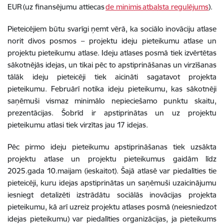
EUR (uz finansējumu attiecas
de minimis atbalsta regulējums
).
Pieteicējiem būtu svarīgi ņemt vērā, ka sociālo inovāciju atlase
norit divos posmos – projektu ideju pieteikumu atlase un
projektu pieteikumu atlase. Ideju atlases posmā tiek izvērtētas
sākotnējās idejas, un tikai pēc to apstiprināšanas un virzīšanas
tālāk ideju pieteicēji tiek aicināti sagatavot projekta
pieteikumu. Februārī notika ideju pieteikumu, kas sākotnēji
saņēmuši vismaz minimālo nepieciešamo punktu skaitu,
prezentācijas. Šobrīd ir apstiprinātas un uz projektu
pieteikumu atlasi tiek virzītas jau 17 idejas.
Pēc pirmo ideju pieteikumu apstiprināšanas tiek uzsākta
projektu atlase un projektu pieteikumus gaidām līdz
2025.gada 10.maijam (ieskaitot). Šajā atlasē var piedalīties tie
pieteicēji, kuru idejas apstiprinātas un saņēmuši uzaicinājumu
iesniegt detalizēti izstrādātu sociālās inovācijas projekta
pieteikumu, kā arī uzreiz projektu atlases posmā (neiesniedzot
idejas pieteikumu) var piedalīties organizācijas, ja pieteikums