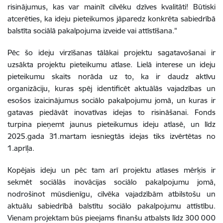
risinājumus, kas var mainīt cilvēku dzīves kvalitāti! Būtiski
atcerēties, ka ideju pieteikumos jāparedz konkrēta sabiedrībā
balstīta sociālā pakalpojuma izveide vai attīstīšana."
Pēc šo ideju virzīšanas tālākai projektu sagatavošanai ir
uzsākta projektu pieteikumu atlase. Lielā interese un ideju
pieteikumu skaits norāda uz to, ka ir daudz aktīvu
organizāciju, kuras spēj identificēt aktuālās vajadzības un
esošos izaicinājumus sociālo pakalpojumu jomā, un kuras ir
gatavas piedāvāt inovatīvas idejas to risināšanai. Fonds
turpina pieņemt jaunus pieteikumus ideju atlasē, un līdz
2025.gada 31.martam iesniegtās idejas tiks izvērtētas no
1.aprīļa.
Kopējais ideju un pēc tam arī projektu atlases mērķis ir
sekmēt sociālās inovācijas sociālo pakalpojumu jomā,
nodrošinot mūsdienīgu, cilvēka vajadzībām atbilstošu un
aktuālu sabiedrībā balstītu sociālo pakalpojumu attīstību.
Vienam projektam būs pieejams finanšu atbalsts līdz 300 000