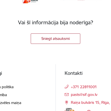
Vai šī informācija bija noderīga?
Sniegt atsauksmi
i
Kontakti
 politika
+371 22811001
E-pasts:
pasts@sif.gov.lv
mība
Raiņa bulvāris 15, Rīga
izvēles maiņa