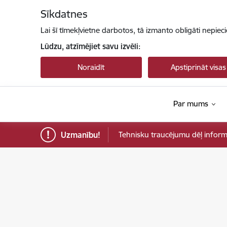
Pāriet uz lapas saturu
Sīkdatnes
Lai šī tīmekļvietne darbotos, tā izmanto obligāti nepiec
Lūdzu, atzīmējiet savu izvēli:
Noraidīt
Apstiprināt visas
Par mums
Uzmanību!
Tehnisku traucējumu dēļ informāci
Sabiedrības integrācijas fonds