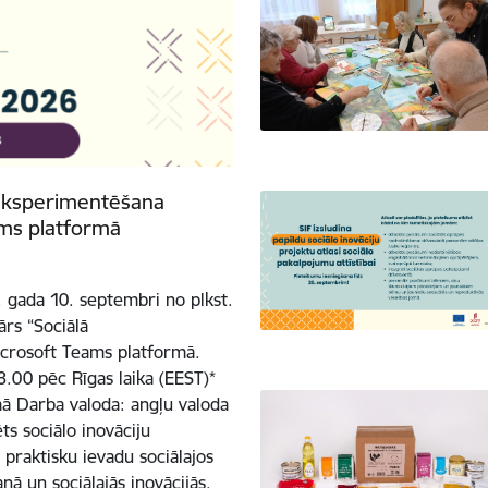
ā eksperimentēšana
eams platformā
 gada 10. septembri no plkst.
ārs “Sociālā
Microsoft Teams platformā.
.00 pēc Rīgas laika (EEST)*
mā Darba valoda: angļu valoda
ts sociālo inovāciju
 praktisku ievadu sociālajos
ā un sociālajās inovācijās.