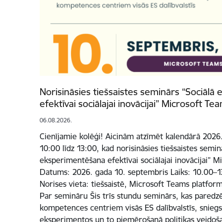
Norisināsies tiešsaistes seminārs “Sociāl
efektīvai sociālajai inovācijai” Microsoft T
06.08.2026.
Cienījamie kolēģi! Aicinām atzīmēt kalendārā 2026.
10:00 līdz 13:00, kad norisināsies tiešsaistes semin
eksperimentēšana efektīvai sociālajai inovācijai” 
Datums: 2026. gada 10. septembris Laiks: 10.00–13
Norises vieta: tiešsaistē, Microsoft Teams platfor
Par semināru Šis trīs stundu seminārs, kas paredzē
kompetences centriem visās ES dalībvalstīs, sniegs
eksperimentos un to piemērošanā politikas veidošan