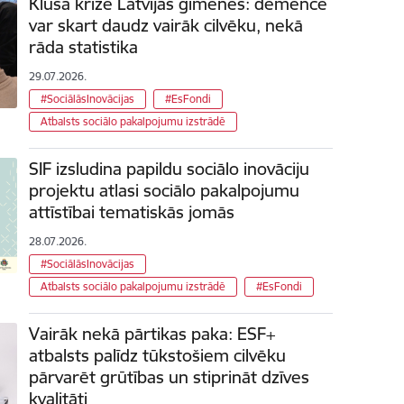
Klusā krīze Latvijas ģimenēs: demence
var skart daudz vairāk cilvēku, nekā
rāda statistika
29.07.2026.
#SociālāsInovācijas
#EsFondi
Atbalsts sociālo pakalpojumu izstrādē
SIF izsludina papildu sociālo inovāciju
projektu atlasi sociālo pakalpojumu
attīstībai tematiskās jomās
28.07.2026.
#SociālāsInovācijas
Atbalsts sociālo pakalpojumu izstrādē
#EsFondi
Vairāk nekā pārtikas paka: ESF+
atbalsts palīdz tūkstošiem cilvēku
pārvarēt grūtības un stiprināt dzīves
kvalitāti