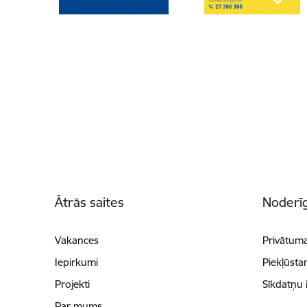
Kājene
Ātrās saites
Noderīg
Vakances
Privātuma
Iepirkumi
Piekļūsta
Projekti
Sīkdatņu 
Par mums