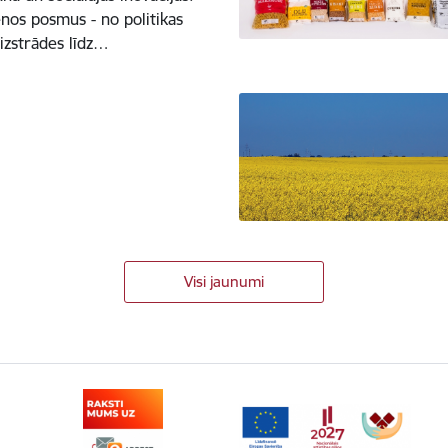
enos posmus - no politikas
izstrādes līdz…
Visi jaunumi