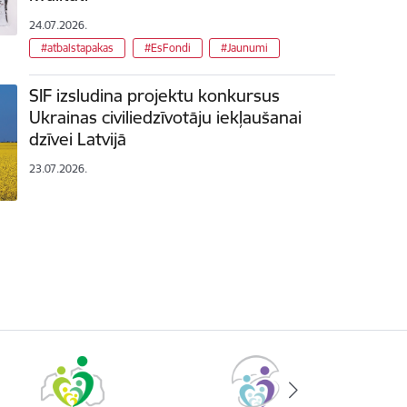
24.07.2026.
#atbalstapakas
#EsFondi
#Jaunumi
SIF izsludina projektu konkursus
Ukrainas civiliedzīvotāju iekļaušanai
dzīvei Latvijā
23.07.2026.