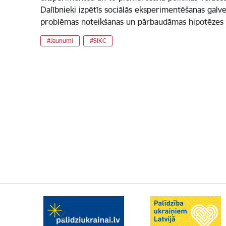
Dalībnieki izpētīs sociālās eksperimentēšanas galv
problēmas noteikšanas un pārbaudāmas hipotēzes 
#Jaunumi
#SIKC