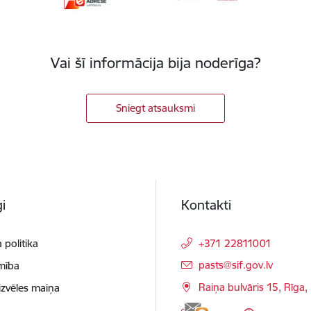
Vai šī informācija bija noderīga?
Sniegt atsauksmi
i
Kontakti
 politika
+371 22811001
E-pasts:
pasts@sif.gov.lv
mība
Raiņa bulvāris 15, Rīga
izvēles maiņa