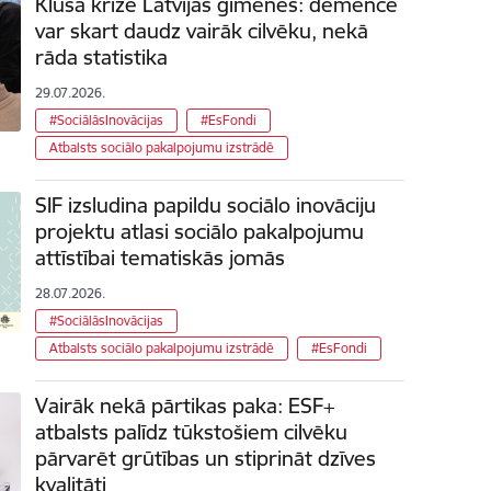
Klusā krīze Latvijas ģimenēs: demence
var skart daudz vairāk cilvēku, nekā
rāda statistika
29.07.2026.
#SociālāsInovācijas
#EsFondi
Atbalsts sociālo pakalpojumu izstrādē
SIF izsludina papildu sociālo inovāciju
projektu atlasi sociālo pakalpojumu
attīstībai tematiskās jomās
28.07.2026.
#SociālāsInovācijas
Atbalsts sociālo pakalpojumu izstrādē
#EsFondi
Vairāk nekā pārtikas paka: ESF+
atbalsts palīdz tūkstošiem cilvēku
pārvarēt grūtības un stiprināt dzīves
kvalitāti