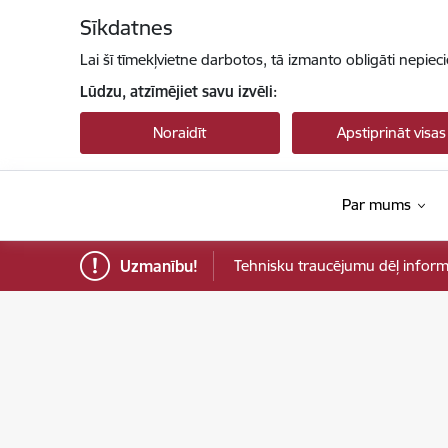
Pāriet uz lapas saturu
Sīkdatnes
Lai šī tīmekļvietne darbotos, tā izmanto obligāti nepiec
Lūdzu, atzīmējiet savu izvēli:
Noraidīt
Apstiprināt visas
Par mums
Uzmanību!
Tehnisku traucējumu dēļ informāci
Sabiedrības integrācijas fonds