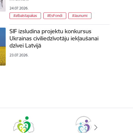
24.07.2026.
#atbalstapakas
#EsFondi
#Jaunumi
SIF izsludina projektu konkursus
Ukrainas civiliedzīvotāju iekļaušanai
dzīvei Latvijā
23.07.2026.