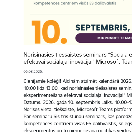
Norisināsies tiešsaistes seminārs “Sociāl
efektīvai sociālajai inovācijai” Microsoft T
06.08.2026.
Cienījamie kolēģi! Aicinām atzīmēt kalendārā 2026.
10:00 līdz 13:00, kad norisināsies tiešsaistes semin
eksperimentēšana efektīvai sociālajai inovācijai” 
Datums: 2026. gada 10. septembris Laiks: 10.00–13
Norises vieta: tiešsaistē, Microsoft Teams platfor
Par semināru Šis trīs stundu seminārs, kas paredzē
kompetences centriem visās ES dalībvalstīs, sniegs
eksperimentos un to piemērošanā politikas veidošan