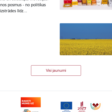
enos posmus - no politikas
izstrādes līdz…
Visi jaunumi