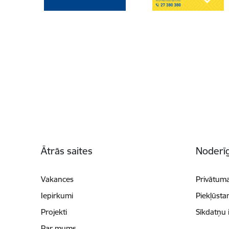
Kājene
Ātrās saites
Noderīg
Vakances
Privātuma
Iepirkumi
Piekļūsta
Projekti
Sīkdatņu 
Par mums