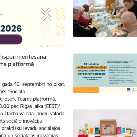
ā eksperimentēšana
eams platformā
 gada 10. septembri no plkst.
ārs “Sociālā
Microsoft Teams platformā.
.00 pēc Rīgas laika (EEST)*
mā Darba valoda: angļu valoda
ts sociālo inovāciju
 praktisku ievadu sociālajos
ā un sociālajās inovācijās.