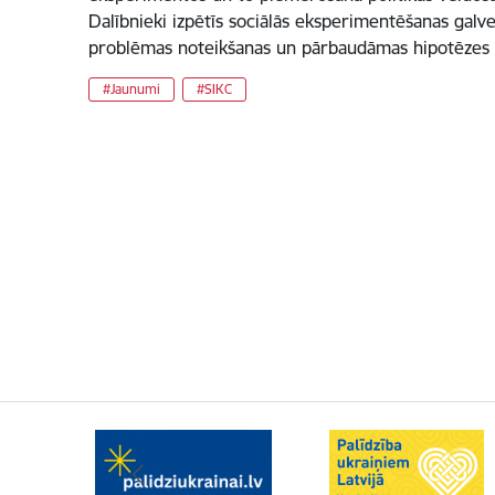
Dalībnieki izpētīs sociālās eksperimentēšanas galv
problēmas noteikšanas un pārbaudāmas hipotēzes 
#Jaunumi
#SIKC