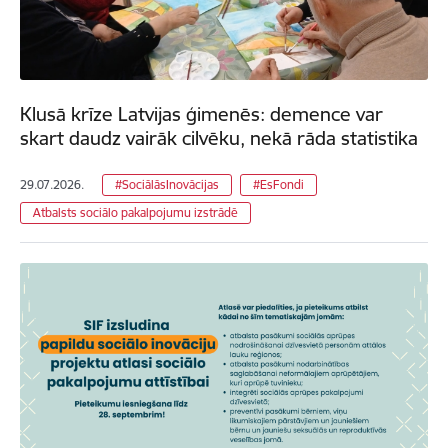
Klusā krīze Latvijas ģimenēs: demence var
skart daudz vairāk cilvēku, nekā rāda statistika
29.07.2026.
#SociālāsInovācijas
#EsFondi
Atbalsts sociālo pakalpojumu izstrādē