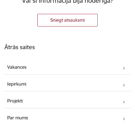
Vai šī informācija bija noderīga?
Sniegt atsauksmi
Kājene
Ātrās saites
Vakances
Iepirkumi
Projekti
Par mums