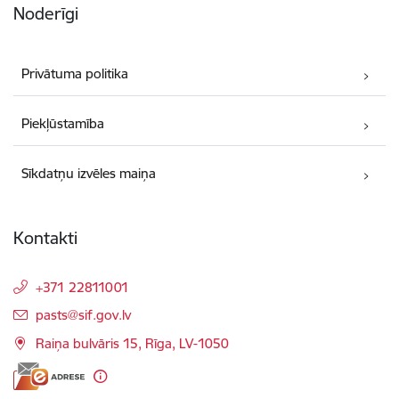
Noderīgi
Privātuma politika
Piekļūstamība
Sīkdatņu izvēles maiņa
Kontakti
+371 22811001
E-pasts:
pasts@sif.gov.lv
Raiņa bulvāris 15, Rīga, LV-1050