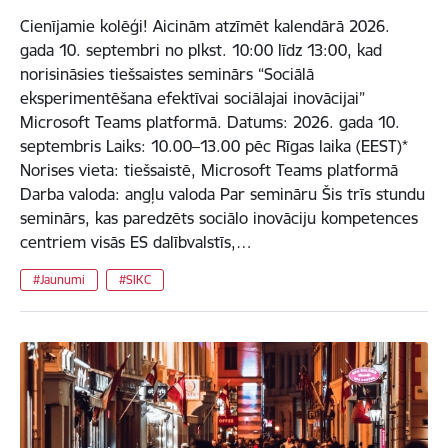
Cienījamie kolēģi! Aicinām atzīmēt kalendārā 2026.
gada 10. septembri no plkst. 10:00 līdz 13:00, kad
norisināsies tiešsaistes seminārs “Sociālā
eksperimentēšana efektīvai sociālajai inovācijai”
Microsoft Teams platformā. Datums: 2026. gada 10.
septembris Laiks: 10.00–13.00 pēc Rīgas laika (EEST)*
Norises vieta: tiešsaistē, Microsoft Teams platformā
Darba valoda: angļu valoda Par semināru Šis trīs stundu
seminārs, kas paredzēts sociālo inovāciju kompetences
centriem visās ES dalībvalstīs,…
#Jaunumi
#SIKC