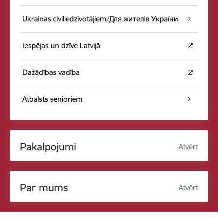
Ukrainas civiliedzīvotājiem/Для жителів України
Iespējas un dzīve Latvijā
Dažādības vadība
Atbalsts senioriem
Pakalpojumi
Atvērt
Par mums
Atvērt