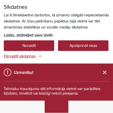
Pāriet uz lapas saturu
Sīkdatnes
Spied
lai meklētu
Enter
Lai šī tīmekļvietne darbotos, tā izmanto obligāti nepieciešamās
sīkdatnes. Ar Jūsu piekrišanu papildus šajā vietnē var tikt
izmantotas statistikas un sociālo mediju sīkdatnes.
Lūdzu, atzīmējiet savu izvēli:
Noraidīt
Apstiprināt visas
Pārvaldīt sīkdatnes
Uzmanību!
Tehnisku traucējumu dēļ informācija vietnē var parādīties
kļūdaini, novēloti vai īslaicīgi nebūt pieejama.
Sabiedrības integrācijas fonds