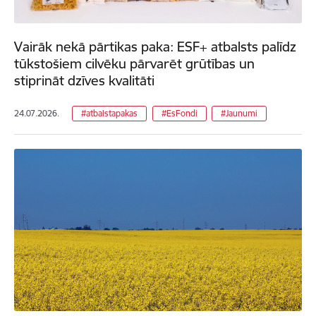
Vairāk nekā pārtikas paka: ESF+ atbalsts palīdz
tūkstošiem cilvēku pārvarēt grūtības un
stiprināt dzīves kvalitāti
24.07.2026.
#atbalstapakas
#EsFondi
#Jaunumi