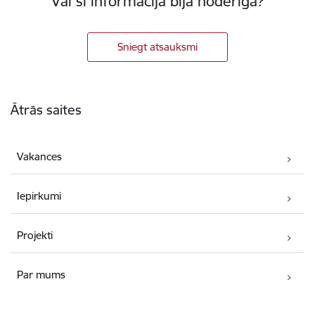
Vai šī informācija bija noderīga?
Sniegt atsauksmi
Kājene
Ātrās saites
Vakances
Iepirkumi
Projekti
Par mums