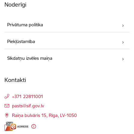
Noderīgi
Privātuma politika
Piekļūstamība
Sīkdatņu izvēles maiņa
Kontakti
+371 22811001
E-pasts:
pasts@sif.gov.lv
Raiņa bulvāris 15, Rīga, LV-1050