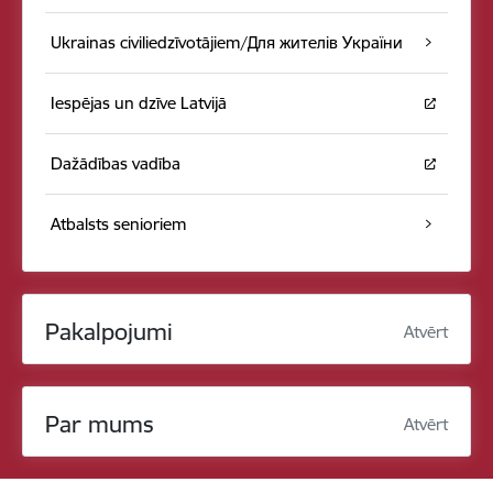
Ukrainas civiliedzīvotājiem/Для жителів України
Iespējas un dzīve Latvijā
Dažādības vadība
Atbalsts senioriem
Pakalpojumi
Atvērt
Par mums
Atvērt