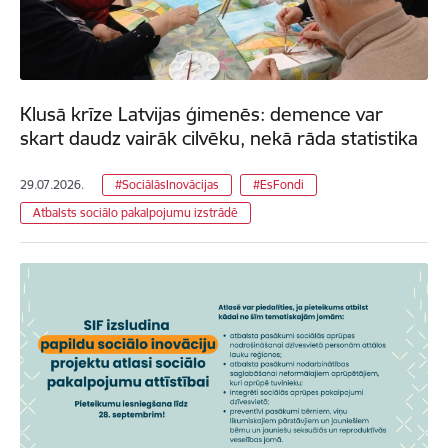
Klusā krīze Latvijas ģimenēs: demence var
skart daudz vairāk cilvēku, nekā rāda statistika
29.07.2026.
#SociālāsInovācijas
#EsFondi
Atbalsts sociālo pakalpojumu izstrādē