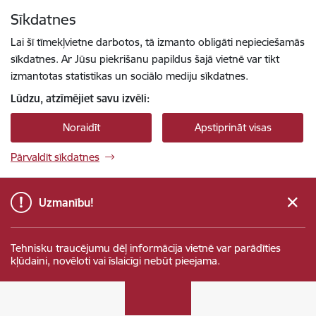
Pāriet uz lapas saturu
Sīkdatnes
Spied
lai meklētu
Enter
Lai šī tīmekļvietne darbotos, tā izmanto obligāti nepieciešamās
sīkdatnes. Ar Jūsu piekrišanu papildus šajā vietnē var tikt
izmantotas statistikas un sociālo mediju sīkdatnes.
Lūdzu, atzīmējiet savu izvēli:
Noraidīt
Apstiprināt visas
Pārvaldīt sīkdatnes
Uzmanību!
Tehnisku traucējumu dēļ informācija vietnē var parādīties
kļūdaini, novēloti vai īslaicīgi nebūt pieejama.
Sabiedrības integrācijas fonds