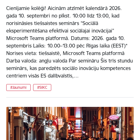
Cienījamie kolēģi! Aicinām atzīmēt kalendārā 2026.
gada 10. septembri no plkst. 10:00 līdz 13:00, kad
norisināsies tiešsaistes seminārs “Sociālā
eksperimentēšana efektīvai sociālajai inovācijai”
Microsoft Teams platformā. Datums: 2026. gada 10.
septembris Laiks: 10.00–13.00 pēc Rīgas laika (EEST)*
Norises vieta: tiešsaistē, Microsoft Teams platformā
Darba valoda: angļu valoda Par semināru Šis trīs stundu
seminārs, kas paredzēts sociālo inovāciju kompetences
centriem visās ES dalībvalstīs,…
#Jaunumi
#SIKC