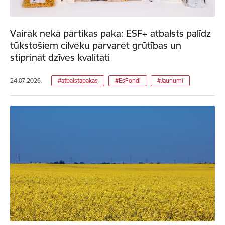
Vairāk nekā pārtikas paka: ESF+ atbalsts palīdz
tūkstošiem cilvēku pārvarēt grūtības un
stiprināt dzīves kvalitāti
24.07.2026.
#atbalstapakas
#EsFondi
#Jaunumi