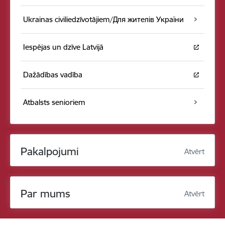
Ukrainas civiliedzīvotājiem/Для жителів України
Iespējas un dzīve Latvijā
Dažādības vadība
Atbalsts senioriem
Pakalpojumi
Atvērt
Par mums
Atvērt