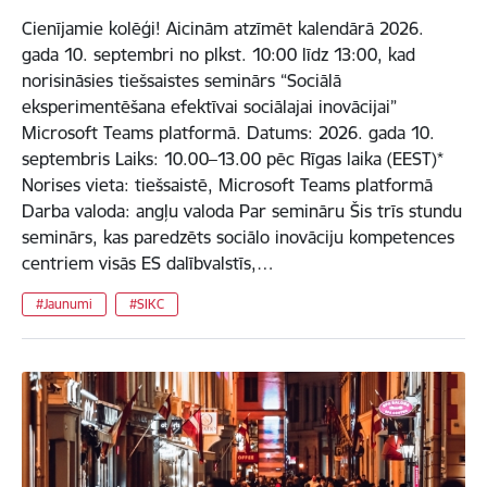
Cienījamie kolēģi! Aicinām atzīmēt kalendārā 2026.
gada 10. septembri no plkst. 10:00 līdz 13:00, kad
norisināsies tiešsaistes seminārs “Sociālā
eksperimentēšana efektīvai sociālajai inovācijai”
Microsoft Teams platformā. Datums: 2026. gada 10.
septembris Laiks: 10.00–13.00 pēc Rīgas laika (EEST)*
Norises vieta: tiešsaistē, Microsoft Teams platformā
Darba valoda: angļu valoda Par semināru Šis trīs stundu
seminārs, kas paredzēts sociālo inovāciju kompetences
centriem visās ES dalībvalstīs,…
#Jaunumi
#SIKC