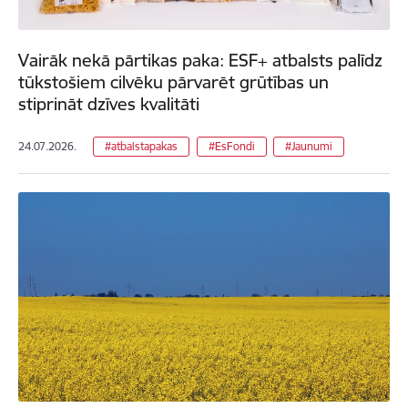
Vairāk nekā pārtikas paka: ESF+ atbalsts palīdz
tūkstošiem cilvēku pārvarēt grūtības un
stiprināt dzīves kvalitāti
24.07.2026.
#atbalstapakas
#EsFondi
#Jaunumi