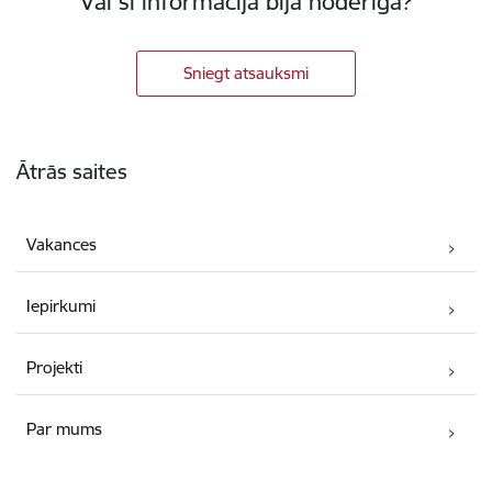
Vai šī informācija bija noderīga?
Sniegt atsauksmi
Kājene
Ātrās saites
Vakances
Iepirkumi
Projekti
Par mums