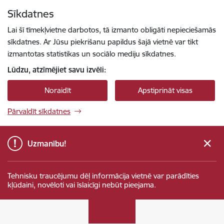
Pāriet uz lapas saturu
Sīkdatnes
Spied
lai meklētu
Enter
Lai šī tīmekļvietne darbotos, tā izmanto obligāti nepieciešamās
sīkdatnes. Ar Jūsu piekrišanu papildus šajā vietnē var tikt
izmantotas statistikas un sociālo mediju sīkdatnes.
Lūdzu, atzīmējiet savu izvēli:
Noraidīt
Apstiprināt visas
Pārvaldīt sīkdatnes
Uzmanību!
Tehnisku traucējumu dēļ informācija vietnē var parādīties
kļūdaini, novēloti vai īslaicīgi nebūt pieejama.
Sabiedrības integrācijas fonds