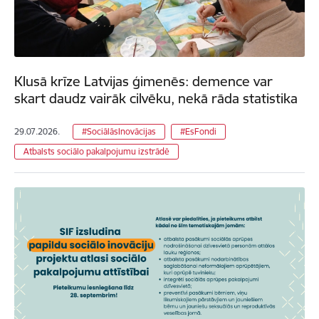
Klusā krīze Latvijas ģimenēs: demence var
skart daudz vairāk cilvēku, nekā rāda statistika
29.07.2026.
#SociālāsInovācijas
#EsFondi
Atbalsts sociālo pakalpojumu izstrādē