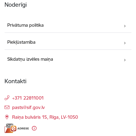
Noderīgi
Privātuma politika
Piekļūstamība
Sīkdatņu izvēles maiņa
Kontakti
+371 22811001
E-pasts:
pasts@sif.gov.lv
Raiņa bulvāris 15, Rīga, LV-1050