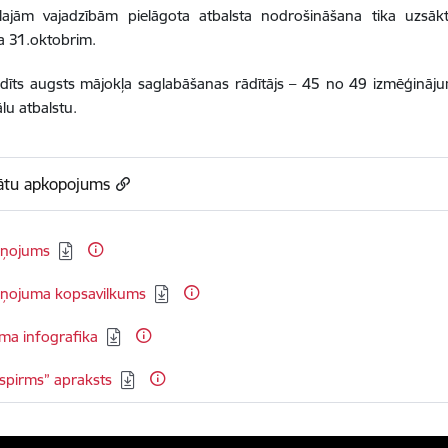
ālajām vajadzībām pielāgota atbalsta nodrošināšana tika uzsā
ada 31.oktobrim.
rādīts augsts mājokļa saglabāšanas rādītājs – 45 no 49 izmēģināju
lu atbalstu.
tātu apkopojums
ziņojums
ziņojuma kopsavilkums
uma infografika
ispirms” apraksts