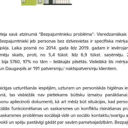
teja savā atzinumā “Bezpajumtnieku problēma”: Visredzamākais 
. Bezpajumtnieki jeb personas bez dzīvesvietas ir specifiska mērķa
ājokļa. Laika posmā no 2014. gada līdz 2019. gadam ir ievērojami
ēju skaits, proti, no 5,4 tūkst. līdz 6,9 tūkst. saņēmēju.
, bija 5760, 97% no tām – lielākajās pilsētās. Vislielākā šīs mē
65 un Daugavpils ar 191 patversmju/ naktspatversmju klientiem.
icīgas uzturēšanās iespējām, uzturam un personiskās higiēnas ies
šanā, tas visbiežāk nav pietiekams būtisku izmaiņu panākšanai
nu apliecinoši dokumenti, kā arī mēdz būt situācijas, kad person
ciālās funkcionēšanas un saskarsmes un konfliktu risināšanas pra
 saskarsmes problēmas sociālajā vidē un sociālo kontaktu/svarīgu 
okli un spēju pastāvīgi gādāt par savām pamatvajadzībām. Bezpajumt