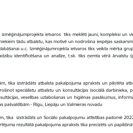
 izmēģinājumprojekta ietvaros tiks meklēti jauni, kompleksi un vi
niekiem tādu atbalstu, kas motivē un nodrošina iespējas saskarsme
labāšanai u.c. Izmēģinājumrojekta ietvaros tiks veikta mērķa gru
dzību identificēšana un analīze, t.sk. tiks ņemta vērā ārvalstu (
bām, tika izstrādāts atbalsta pakalpojuma apraksts un pilotēta a
ot speciālistu atbalstu un konsultācijas (sociālā darbinieka, psih
ultācijas, veselības uzlabošanas un higiēnas pasākumus, informat
as pašvaldībām - Rīgu, Liepāju un Valmieras novadu
bām, tika izstrādāts un Sociālo pakalpojumu attīstības padomē 20
tējuma rezultātā pakalpojuma apraksts tika precizēts un papildināt