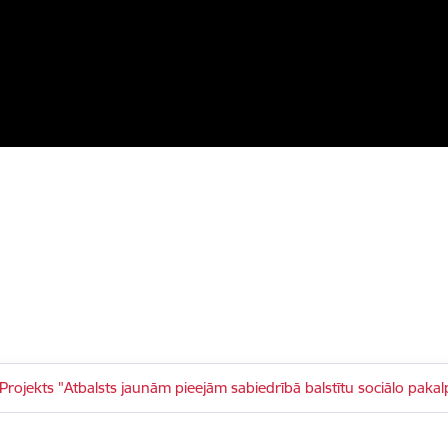
Projekts "Atbalsts jaunām pieejām sabiedrībā balstītu sociālo pak