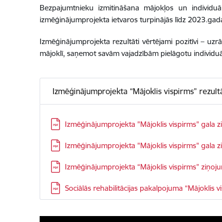
Bezpajumtnieku izmitināšana mājokļos un individu
izmēģinājumprojekta ietvaros turpinājās līdz 2023.g
Izmēģinājumprojekta rezultāti vērtējami pozitīvi – uz
mājoklī, saņemot savām vajadzībām pielāgotu individuā
Izmēģinājumprojekta “Mājoklis vispirms” rezul
Lejupielādēt:
Izmēģinājumprojekta "Mājoklis vispirms" gala 
Lejupielādēt:
Izmēģinājumprojekta "Mājoklis vispirms" gala 
Lejupielādēt:
Izmēģinājumprojekta “Mājoklis vispirms” ziņoj
Lejupielādēt:
Sociālās rehabilitācijas pakalpojuma “Mājoklis v