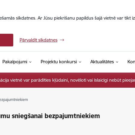
iešamās sīkdatnes. Ar Jūsu piekrišanu papildus šajā vietnē var tikt i
Pārvaldīt sīkdatnes
Pakalpojumi
Projektu konkursi
Aktualitātes
Kon
ja vietnē var parādīties kļūdaini, novēloti vai īslaicīgi nebūt pieej
bezpajumtniekiem
umu sniegšanai bezpajumtniekiem