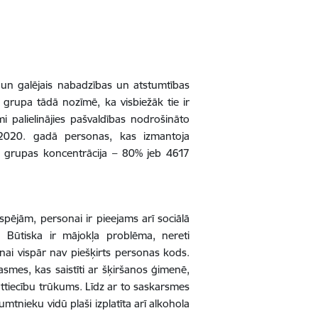
un galējais nabadzības un atstumtības
 grupa tādā nozīmē, ka visbiežāk tie ir
 palielinājies pašvaldības nodrošināto
 2020. gadā personas, kas izmantoja
rķa grupas koncentrācija – 80% jeb 4617
pējām, personai ir pieejams arī sociālā
. Būtiska ir mājokļa problēma, nereti
ai vispār nav piešķirts personas kods.
smes, kas saistīti ar šķiršanos ģimenē,
attiecību trūkums. Līdz ar to saskarsmes
nieku vidū plaši izplatīta arī alkohola