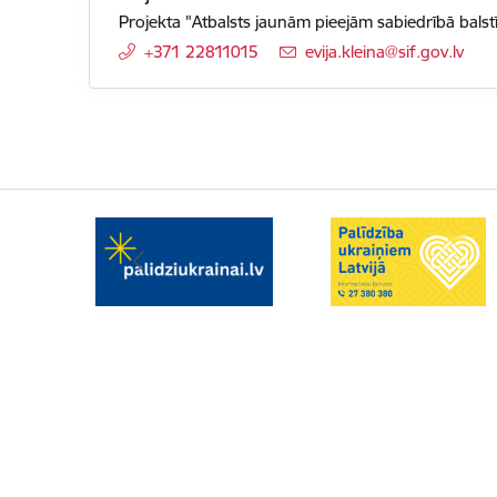
Projekta "Atbalsts jaunām pieejām sabiedrībā balst
+371 22811015
E-pasts:
evija.kleina@sif.gov.lv