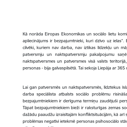
Kā norāda Eiropas Ekonomikas un sociālo lietu komi
apliecinājums ir bezpajumtnieki, kuri dzīvo uz ielas”
cilvēki, kuriem nav darba, nav iztikas līdzekļu un m
patversmju un naktspatversmju pakalpojumu saņēm
naktspatversmes un patversmes visā valsts teritorijā
personas - bija galvaspilsētā. Tai sekoja Liepāja ar 3
Lai gan patversmēs un naktspatversmēs, līdztekus īsla
darba speciālista atbalsts sociālo problēmu risinā
bezpajumtniekiem ir derīguma termiņu zaudējuši perso
Tāpat bezpajumtniekiem bieži ir raksturīgas zemas so
dažādu paaudžu izraisītajām konfliktsituācijām, kā arī
problēmas negatīvi ietekmē personas psihosociālo stāv