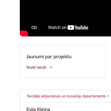
Jaunumi par projektu
Skatīt vairāk
Sociālās iekļaušanas un inovāciju departaments
Evija Kleina