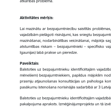
atkarības problēma.
Aktivitātes mērķis:
Lai mazinātu ar bezpajumtniecību saistītās problēmas,
vajadzībām pielāgoti risinājumi, kas sniegtu bezpajumt
mazināšanai, nodarbinātības veicināšanai, mājokļa sag
atstumtības riskam – bezpajumtnieki – specifisko vaja
Igaunijas) labā prakse un pieredze.
Paveiktais:
Balstoties uz bezpajumtnieku identificētajām vajadzī
mēnešiem) bezpajumtniekiem, papildus mājoklim nodrošin
prasmju atjaunošanas konsultācijas un psihologa kons
pasākumu īstenošana norisinājās sadarbībā ar 3 Latvij
Balstoties uz bezpajumtnieku identificētajām vajadzī
pakalpojuma apraksts. Izmēģinājumprojekta un tā izvēr