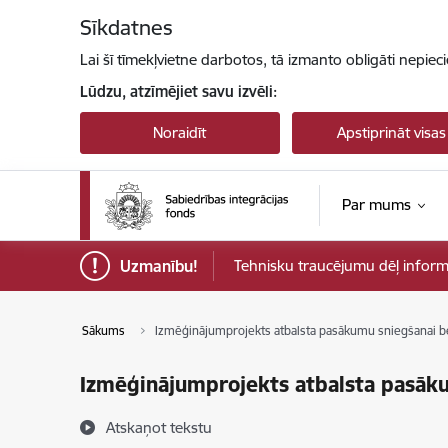
Pāriet uz lapas saturu
Sīkdatnes
Lai šī tīmekļvietne darbotos, tā izmanto obligāti nepiec
Lūdzu, atzīmējiet savu izvēli:
Noraidīt
Apstiprināt visas
Par mums
Uzmanību!
Tehnisku traucējumu dēļ informāci
Sākums
Izmēģinājumprojekts atbalsta pasākumu sniegšanai 
Izmēģinājumprojekts atbalsta pasāk
Atskaņot tekstu