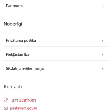
Par mums
Noderīgi
Privātuma politika
Piekļūstamība
Sīkdatņu izvēles maiņa
Kontakti
+371 22811001
E-pasts:
pasts@sif.gov.lv