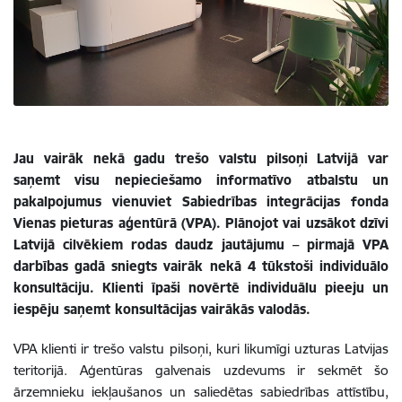
Jau vairāk nekā gadu trešo valstu pilsoņi Latvijā var
saņemt visu nepieciešamo informatīvo atbalstu un
pakalpojumus vienuviet Sabiedrības integrācijas fonda
Vienas pieturas aģentūrā (VPA). Plānojot vai uzsākot dzīvi
Latvijā cilvēkiem rodas daudz jautājumu – pirmajā VPA
darbības gadā sniegts vairāk nekā 4 tūkstoši individuālo
konsultāciju. Klienti īpaši novērtē individuālu pieeju un
iespēju saņemt konsultācijas vairākās valodās.
VPA klienti ir trešo valstu pilsoņi, kuri likumīgi uzturas Latvijas
teritorijā. Aģentūras galvenais uzdevums ir sekmēt šo
ārzemnieku iekļaušanos un saliedētas sabiedrības attīstību,