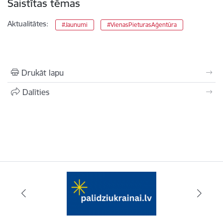
Saistītas tēmas
Aktualitātes:
#Jaunumi
#VienasPieturasAģentūra
Drukāt lapu
Dalīties