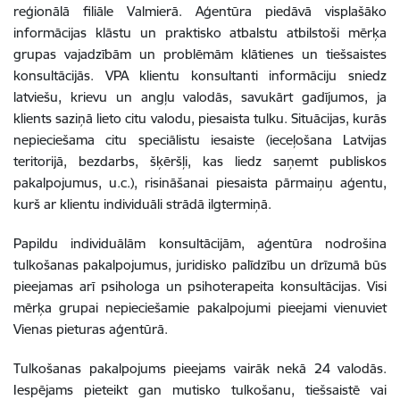
reģionālā filiāle Valmierā. Aģentūra piedāvā visplašāko
informācijas klāstu un praktisko atbalstu atbilstoši mērķa
grupas vajadzībām un problēmām klātienes un tiešsaistes
konsultācijās. VPA klientu konsultanti informāciju sniedz
latviešu, krievu un angļu valodās, savukārt gadījumos, ja
klients saziņā lieto citu valodu, piesaista tulku. Situācijas, kurās
nepieciešama citu speciālistu iesaiste (ieceļošana Latvijas
teritorijā, bezdarbs, šķēršļi, kas liedz saņemt publiskos
pakalpojumus, u.c.), risināšanai piesaista pārmaiņu aģentu,
kurš ar klientu individuāli strādā ilgtermiņā.
Papildu individuālām konsultācijām, aģentūra nodrošina
tulkošanas pakalpojumus, juridisko palīdzību un drīzumā būs
pieejamas arī psihologa un psihoterapeita konsultācijas. Visi
mērķa grupai nepieciešamie pakalpojumi pieejami vienuviet
Vienas pieturas aģentūrā.
Tulkošanas pakalpojums pieejams vairāk nekā 24 valodās.
Iespējams pieteikt gan mutisko tulkošanu, tiešsaistē vai