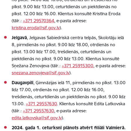
plkst. 9.00 līdz 13.00, ceturtdienās un piektdienās no
plkst. 12.00 līdz 16.00. Klientus konsultē Kristīna Eroda
(tālr.:
+371 29570364
, e-pasta adrese:
kristina.eroda@sif.gov.lv
).
Jelgavā
, Jelgavas Sabiedriskā centra telpās, Skolotāju ielā
8, pirmdienās no plkst. 9.00 līdz 18.00, otrdienās no
plkst. 13.00 līdz 17.00, trešdienās, ceturtdienās un
piektdienās no plkst. 9.00 līdz 13.00. Klientus konsultē
Sņežana Zenovjeva (tālr.:
+371 25915300
, e-pasta adrese:
snezana.zenovjeva@sif.gov.lv
).
Daugavpilī
, Ģimnāzijas ielā 11, pirmdienās no plkst. 13.00
līdz 17.00, otrdienās no plkst. 12.00 līdz 16.00,
trešdienās, ceturtdienās un piektdienās no plkst. 9.00 līdz
13.00.
+371 29557630
. Klientus konsultē Edita Latkovska
(tālr.:
+371 29557630
, e-pasta adrese:
edita.latkovska@sif.gov.lv
).
2024. gada 1. ceturksnī plānots atvērt filiāli Valmierā.