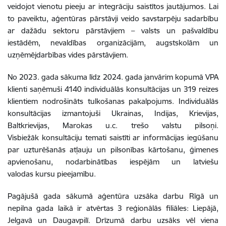
veidojot vienotu pieeju ar integrāciju saistītos jautājumos. Lai
to paveiktu, aģentūras pārstāvji veido savstarpēju sadarbību
ar dažādu sektoru pārstāvjiem – valsts un pašvaldību
iestādēm, nevaldības organizācijām, augstskolām un
uzņēmējdarbības vides pārstāvjiem.
No 2023. gada sākuma līdz 2024. gada janvārim kopumā VPA
klienti saņēmuši 4140 individuālās konsultācijas un
319 reizes
klientiem nodrošināts tulkošanas pakalpojums. Individuālās
konsultācijas izmantojuši Ukrainas, Indijas, Krievijas,
Baltkrievijas, Marokas u.c. trešo valstu pilsoņi.
Visbiežāk konsultāciju temati saistīti ar informācijas iegūšanu
par uzturēšanās atļauju un pilsonības kārtošanu, ģimenes
apvienošanu, nodarbinātības iespējām un latviešu
valodas kursu pieejamību.
Pagājušā gada sākumā aģentūra uzsāka darbu Rīgā un
nepilna gada laikā ir atvērtas 3 reģionālās filiāles: Liepājā,
Jelgavā un Daugavpilī. Drīzumā darbu uzsāks vēl viena