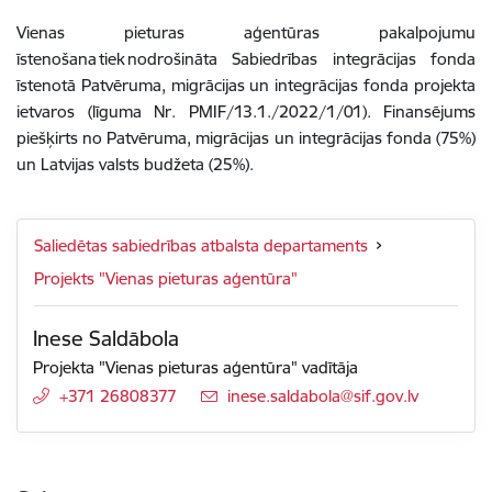
Vienas pieturas aģentūras pakalpojumu
īstenošana tiek nodrošināta Sabiedrības integrācijas fonda
īstenotā Patvēruma, migrācijas un integrācijas fonda projekta
ietvaros (līguma Nr. PMIF/13.1./2022/1/01). Finansējums
piešķirts no Patvēruma, migrācijas un integrācijas fonda (75%)
un Latvijas valsts budžeta (25%).
Saliedētas sabiedrības atbalsta departaments
Projekts "Vienas pieturas aģentūra"
Inese Saldābola
Projekta "Vienas pieturas aģentūra" vadītāja
+371 26808377
E-pasts:
inese.saldabola@sif.gov.lv