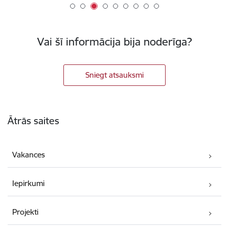
Vai šī informācija bija noderīga?
Sniegt atsauksmi
Kājene
Ātrās saites
Vakances
Iepirkumi
Projekti