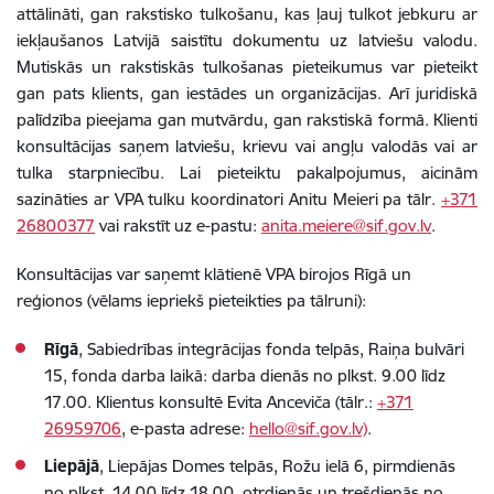
attālināti, gan rakstisko tulkošanu, kas ļauj tulkot jebkuru ar
iekļaušanos Latvijā saistītu dokumentu uz latviešu valodu.
Mutiskās un rakstiskās tulkošanas pieteikumus var pieteikt
gan pats klients, gan iestādes un organizācijas. Arī juridiskā
palīdzība pieejama gan mutvārdu, gan rakstiskā formā. Klienti
konsultācijas saņem latviešu, krievu vai angļu valodās vai ar
tulka starpniecību. Lai pieteiktu pakalpojumus, aicinām
sazināties ar VPA tulku koordinatori Anitu Meieri pa tālr.
+371
26800377
vai rakstīt uz e-pastu:
anita.meiere@sif.gov.lv
.
Konsultācijas var saņemt klātienē VPA birojos Rīgā un
reģionos (vēlams iepriekš pieteikties pa tālruni):
Rīgā
, Sabiedrības integrācijas fonda telpās, Raiņa bulvāri
15, fonda darba laikā: darba dienās no plkst. 9.00 līdz
17.00. Klientus konsultē Evita Anceviča (tālr.:
+371
26959706
, e-pasta adrese:
hello@sif.gov.lv)
.
Liepājā
, Liepājas Domes telpās, Rožu ielā 6, pirmdienās
no plkst. 14.00 līdz 18.00, otrdienās un trešdienās no