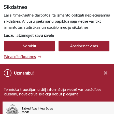
Pāriet uz lapas saturu
Sīkdatnes
Spied
lai meklētu
Enter
Lai šī tīmekļvietne darbotos, tā izmanto obligāti nepieciešamās
sīkdatnes. Ar Jūsu piekrišanu papildus šajā vietnē var tikt
izmantotas statistikas un sociālo mediju sīkdatnes.
Lūdzu, atzīmējiet savu izvēli:
Noraidīt
Apstiprināt visas
Pārvaldīt sīkdatnes
Uzmanību!
Tehnisku traucējumu dēļ informācija vietnē var parādīties
kļūdaini, novēloti vai īslaicīgi nebūt pieejama.