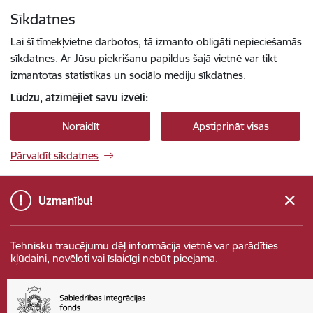
Pāriet uz lapas saturu
Sīkdatnes
Spied
lai meklētu
Enter
Lai šī tīmekļvietne darbotos, tā izmanto obligāti nepieciešamās
sīkdatnes. Ar Jūsu piekrišanu papildus šajā vietnē var tikt
izmantotas statistikas un sociālo mediju sīkdatnes.
Lūdzu, atzīmējiet savu izvēli:
Noraidīt
Apstiprināt visas
Pārvaldīt sīkdatnes
Uzmanību!
Tehnisku traucējumu dēļ informācija vietnē var parādīties
kļūdaini, novēloti vai īslaicīgi nebūt pieejama.