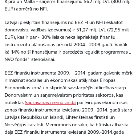
Kipra un Malta – saņems finansējumu 562 milj. LVL (800 milj.
EUR) apmērā no NFI.
Latvijai piešķirtais finansējums no EEZ FI un NFI (ieskaitot
donorvalstu vadības izdevumus) ir 51,27 milj. LVL (72,95 milj.
EUR), kas ir par ~ 30% lielāks nekā iepriekšējā finanšu
instrumentu plānošanas periodā 2004.- 2009.gadā. Vairāk
kā 14% no šī finansējuma ir paredzēts ieguldīt programmas „
NVO fonds” īstenošanai.
EEZ finanšu instrumenta 2009. – 2014. gadam galvenie mērķi
ir mazināt sociālās un ekonomiskās atšķirības Eiropas
Ekonomikas zonā un stiprināt savstarpējās attiecības starp
Donorvalstīm un saņēmējvalstīm prioritātes sektoros, kas
noteiktas
Saprašanās memorandā
par Eiropas ekonomikas
zonas finanšu instrumenta ieviešanu 2009.–2014. gadā starp
Latvijas Republiku un Islandi, Lihtenšteinas firstisti un
Norvēģijas karalisti. Memorands nosaka, ka būtiska atbalsta
daļa EEZ finanšu instrumenta ieviešanā 2009.-2014.gada