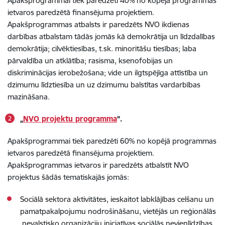
Apakšprogrammai tiek paredzēti 40% no kopējā programmas
ietvaros paredzētā finansējuma projektiem.
Apakšprogrammas atbalsts ir paredzēts NVO ikdienas
darbības atbalstam tādās jomās kā demokrātija un līdzdalības
demokrātija; cilvēktiesības, t.sk. minoritāšu tiesības; laba
pārvaldība un atklātība; rasisma, ksenofobijas un
diskriminācijas ierobežošana; vide un ilgtspējīga attīstība un
dzimumu līdztiesība un uz dzimumu balstītas vardarbības
mazināšana.
„
NVO projektu programma
”.
Apakšprogrammai tiek paredzēti 60% no kopējā programmas
ietvaros paredzētā finansējuma projektiem.
Apakšprogrammas ietvaros ir paredzēts atbalstīt NVO
projektus šādās tematiskajās jomās:
Sociālā sektora aktivitātes, ieskaitot labklājības celšanu un
pamatpakalpojumu nodrošināšanu, vietējās un reģionālās
nevalstisko organizāciju iniciatīvas sociālās nevienlīdzības