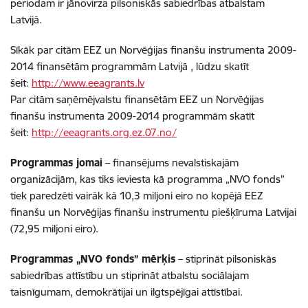
periodam ir jānovirza pilsoniskās sabiedrības atbalstam
Latvijā.
Sīkāk par citām EEZ un Norvēģijas finanšu instrumenta 2009-
2014 finansētām programmām Latvijā , lūdzu skatīt
šeit:
http://www.eeagrants.lv
Par citām saņēmējvalstu finansētām EEZ un Norvēģijas
finanšu instrumenta 2009-2014 programmām skatīt
šeit:
http://eeagrants.org.ez.07.no/
Programmas jomai
– finansējums nevalstiskajām
organizācijām, kas tiks ieviesta kā programma „NVO fonds”
tiek paredzēti vairāk kā 10,3 miljoni eiro no kopējā EEZ
finanšu un Norvēģijas finanšu instrumentu piešķīruma Latvijai
(72,95 miljoni eiro).
Programmas „NVO fonds” mērķis
– stiprināt pilsoniskās
sabiedrības attīstību un stiprināt atbalstu sociālajam
taisnīgumam, demokrātijai un ilgtspējīgai attīstībai.