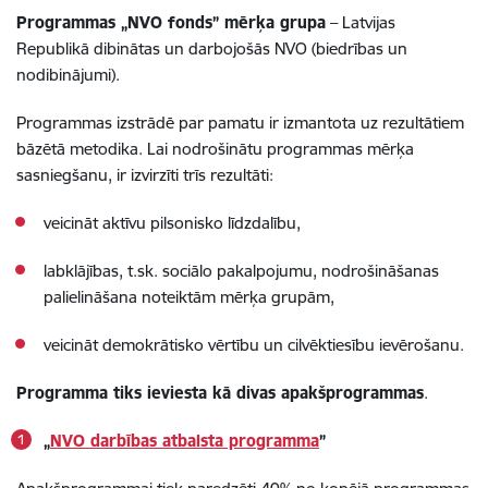
Programmas „NVO fonds” mērķa
grupa
– Latvijas
Republikā dibinātas un darbojošās NVO (biedrības un
nodibinājumi).
Programmas izstrādē par pamatu ir izmantota uz rezultātiem
bāzētā metodika. Lai nodrošinātu programmas mērķa
sasniegšanu, ir izvirzīti trīs rezultāti:
veicināt aktīvu pilsonisko līdzdalību,
labklājības, t.sk. sociālo pakalpojumu, nodrošināšanas
palielināšana noteiktām mērķa grupām,
veicināt demokrātisko vērtību un cilvēktiesību ievērošanu.
Programma tiks ieviesta kā divas apakšprogrammas
.
„
NVO darbības atbalsta programma
”