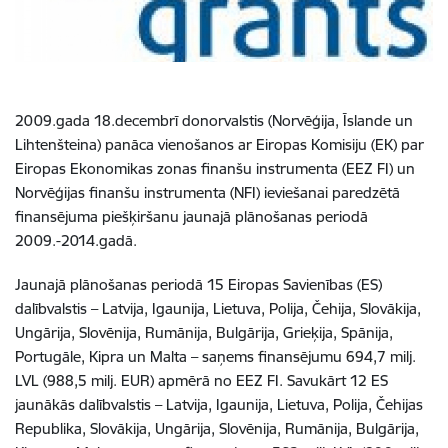
2009.gada 18.decembrī donorvalstis (Norvēģija, Īslande un
Lihtenšteina) panāca vienošanos ar Eiropas Komisiju (EK) par
Eiropas Ekonomikas zonas finanšu instrumenta (EEZ FI) un
Norvēģijas finanšu instrumenta (NFI) ieviešanai paredzētā
finansējuma piešķiršanu jaunajā plānošanas periodā
2009.-2014.gadā.
Jaunajā plānošanas periodā 15 Eiropas Savienības (ES)
dalībvalstis – Latvija, Igaunija, Lietuva, Polija, Čehija, Slovākija,
Ungārija, Slovēnija, Rumānija, Bulgārija, Grieķija, Spānija,
Portugāle, Kipra un Malta – saņems finansējumu 694,7 milj.
LVL (988,5 milj. EUR) apmērā no EEZ FI. Savukārt 12 ES
jaunākās dalībvalstis – Latvija, Igaunija, Lietuva, Polija, Čehijas
Republika, Slovākija, Ungārija, Slovēnija, Rumānija, Bulgārija,