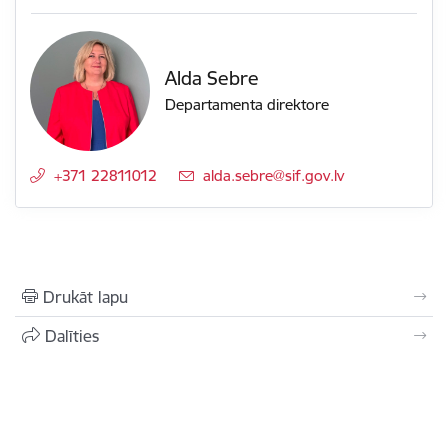
Alda Sebre
Departamenta direktore
+371 22811012
E-pasts:
alda.sebre@sif.gov.lv
Drukāt lapu
Dalīties