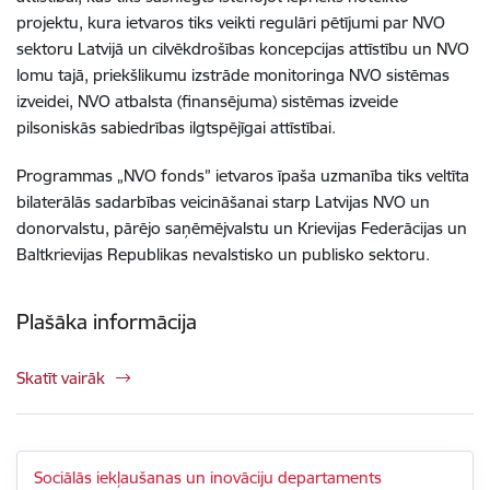
projektu, kura ietvaros tiks veikti regulāri pētījumi par NVO
sektoru Latvijā un cilvēkdrošības koncepcijas attīstību un NVO
lomu tajā, priekšlikumu izstrāde monitoringa NVO sistēmas
izveidei, NVO atbalsta (finansējuma) sistēmas izveide
pilsoniskās sabiedrības ilgtspējīgai attīstībai.
Programmas „NVO fonds” ietvaros īpaša uzmanība tiks veltīta
bilaterālās sadarbības veicināšanai starp Latvijas NVO un
donorvalstu, pārējo saņēmējvalstu un Krievijas Federācijas un
Baltkrievijas Republikas nevalstisko un publisko sektoru.
Plašāka informācija
Skatīt vairāk
Sociālās iekļaušanas un inovāciju departaments