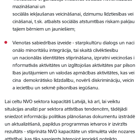
mazināšanai un
sociālās iekļaušanas veicināšanai, dzimumu līdztiesības vei
cināšanai, t.sk. atbalsts sociālās atstumtības riskam pakļau
tajiem bērniem un jauniešiem;
Vienotas sabiedrības izveide - starpkultūru dialogs un naci
onālo minoritāšu integrācija, tai skaitā cilvēktiesību
un nacionālās identitātes stiprināšana, izpratni veicinošas i
nformatīvās aktivitātes un izglītojošas aktivitātes par pilson
ības jautājumiem un valodas apmācības aktivitātes, kas vei
cina demokrātisko līdzdalību, novērš diskrimināciju, veicin
a iecietību un sekmē pilsonības iegūšanu.
Lai celtu NVO sektora kapacitāti Latvijā, kā arī, lai veiktu
situācijas analīzi par sektora attīstības tendencēm, tādējādi
sniedzot informāciju politikas plānošanas dokumentu izstrādē
un aktualizēšanā, papildus programmas ietvaros ir izvirzīts
rezultāts - stiprināta NVO kapacitāte un stimulēta vide nozares
attīstībai, kas tiks sasniegts īstenojot iepriekš noteikto