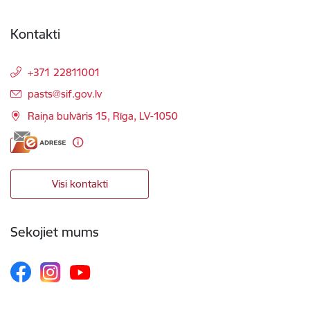
Kontakti
+371 22811001
E-pasts:
pasts@sif.gov.lv
Raiņa bulvāris 15, Rīga, LV-1050
Visi kontakti
Sekojiet mums