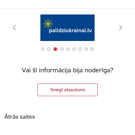
Vai šī informācija bija noderīga?
Sniegt atsauksmi
Kājene
Ātrās saites