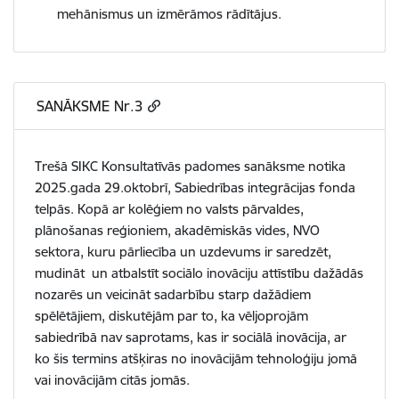
mehānismus un izmērāmos rādītājus.
SANĀKSME Nr.3
Trešā SIKC Konsultatīvās padomes sanāksme notika
2025.gada 29.oktobrī, Sabiedrības integrācijas fonda
telpās. Kopā ar kolēģiem no valsts pārvaldes,
plānošanas reģioniem, akadēmiskās vides, NVO
sektora, kuru pārliecība un uzdevums ir saredzēt,
mudināt un atbalstīt sociālo inovāciju attīstību dažādās
nozarēs un veicināt sadarbību starp dažādiem
spēlētājiem, diskutējām par to, ka vēljoprojām
sabiedrībā nav saprotams, kas ir sociālā inovācija, ar
ko šis termins atšķiras no inovācijām tehnoloģiju jomā
vai inovācijām citās jomās.