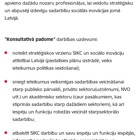
apvieno dažādu nozaru profesionāļus, lai veidotu stratēģisku
un abpusēji izdevīgu sadarbību sociālās inovācijas jomā
Latvijā.
"Konsultatīvā padome"
darbības uzdevumi:
noteikt stratēģiskos virzienu SIKC un sociālo inovāciju
attīstībai Latvijā (piedalīsies plānu izstrādē, veiks
ieteikumus politikas veidošanai);
sniegt ieteikumus veiksmīgas sadarbības veicināšanai
starp publisko pārvaldi, privāto sektoru(uzņēmumi, NVO
utt.) un akadēmisko sektoru (caur pasākumiem, kas
stiprinās sadarbību starp dažādiem sektoriem), kā arī
iespēju un funkciju robežās veicināt starpsektorālo
sadarbību;
atbalstīt SIKC darbību un savu iespēju un funkciju iespējās,