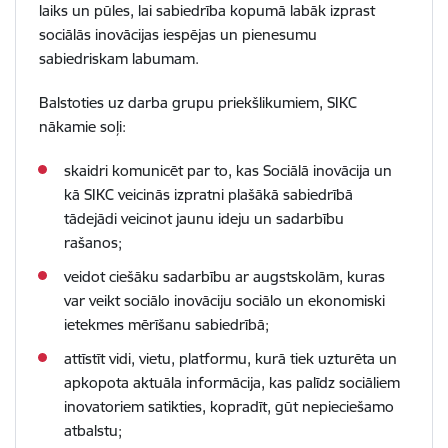
laiks un pūles, lai sabiedrība kopumā labāk izprast
sociālās inovācijas iespējas un pienesumu
sabiedriskam labumam.
Balstoties uz darba grupu priekšlikumiem, SIKC
nākamie soļi:
skaidri komunicēt par to, kas Sociālā inovācija un
kā SIKC veicinās izpratni plašākā sabiedrībā
tādejādi veicinot jaunu ideju un sadarbību
rašanos;
veidot ciešāku sadarbību ar augstskolām, kuras
var veikt sociālo inovāciju sociālo un ekonomiski
ietekmes mērīšanu sabiedrībā;
attīstīt vidi, vietu, platformu, kurā tiek uzturēta un
apkopota aktuāla informācija, kas palīdz sociāliem
inovatoriem satikties, kopradīt, gūt nepieciešamo
atbalstu;