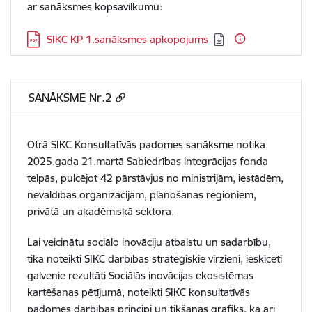
ar sanāksmes kopsavilkumu:
Lejupielādēt:
SIKC KP 1.sanāksmes apkopojums
SANĀKSME Nr.2
Otrā SIKC Konsultatīvās padomes sanāksme notika
2025.gada 21.martā Sabiedrības integrācijas fonda
telpās, pulcējot 42 pārstāvjus no ministrijām, iestādēm,
nevaldības organizācijām, plānošanas reģioniem,
privātā un akadēmiskā sektora.
Lai veicinātu sociālo inovāciju atbalstu un sadarbību,
tika noteikti SIKC darbības stratēģiskie virzieni, ieskicēti
galvenie rezultāti Sociālās inovācijas ekosistēmas
kartēšanas pētījumā, noteikti SIKC konsultatīvās
padomes darbības principi un tikšanās grafiks, kā arī