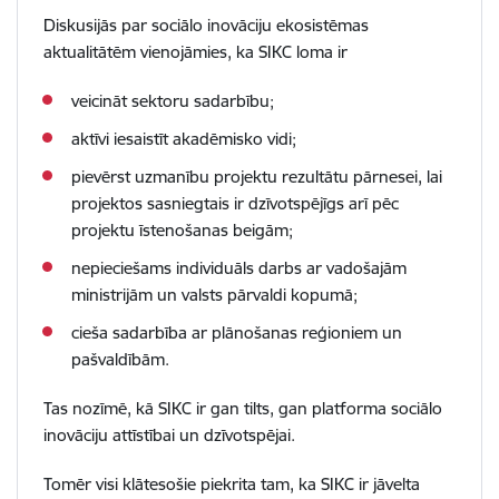
Diskusijās par sociālo inovāciju ekosistēmas
aktualitātēm vienojāmies, ka SIKC loma ir
veicināt sektoru sadarbību;
aktīvi iesaistīt akadēmisko vidi;
pievērst uzmanību projektu rezultātu pārnesei, lai
projektos sasniegtais ir dzīvotspējīgs arī pēc
projektu īstenošanas beigām;
nepieciešams individuāls darbs ar vadošajām
ministrijām un valsts pārvaldi kopumā;
cieša sadarbība ar plānošanas reģioniem un
pašvaldībām.
Tas nozīmē, kā SIKC ir gan tilts, gan platforma sociālo
inovāciju attīstībai un dzīvotspējai.
Tomēr visi klātesošie piekrita tam, ka SIKC ir jāvelta