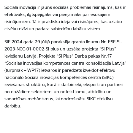
Sociālā inovācija ir jauns sociālas problēmas risinājums, kas ir
efektīvāks, ilgtspējīgāks vai pieejamāks par esošajiem
risinājumiem. Tā ir praktiska ideja vai risinājums, kas uzlabo
cilvēku dzīvi un padara sabiedrību labāku visiem.
SIF 2024.gada 29.jūlijā parakstīja granta līgumu Nr. ESF-SI-
2023-NCC-01-0002-SI plus un uzsāka projekta “SI Plus”
ieviešanu Latvijā. Projekta “SI Plus” Darba pakas Nr.17
“Sociālās inovācijas kompetences centra konsolidācija Latvijā”
(turpmāk – WP17) ietvaros ir paredzēts izveidot efektīvu
nacionālo Sociālā inovācijas kompetences centra (SIKC)
ieviešanas struktūru, kurā ir darbinieki, eksperti un partneri
no dažādiem sektoriem, un noteikt lomu, atbildību un
sadarbības mehānismus, lai nodrošinātu SIKC efektīvu
darbību.