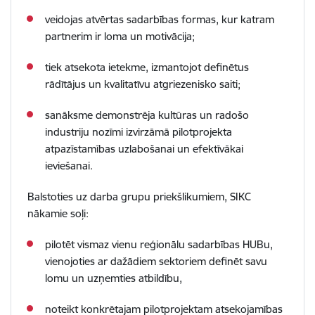
veidojas atvērtas sadarbības formas, kur katram
partnerim ir loma un motivācija;
tiek atsekota ietekme, izmantojot definētus
rādītājus un kvalitatīvu atgriezenisko saiti;
sanāksme demonstrēja kultūras un radošo
industriju nozīmi izvirzāmā pilotprojekta
atpazīstamības uzlabošanai un efektīvākai
ieviešanai.
Balstoties uz darba grupu priekšlikumiem, SIKC
nākamie soļi:
pilotēt vismaz vienu reģionālu sadarbības HUBu,
vienojoties ar dažādiem sektoriem definēt savu
lomu un uzņemties atbildību,
noteikt konkrētajam pilotprojektam atsekojamības