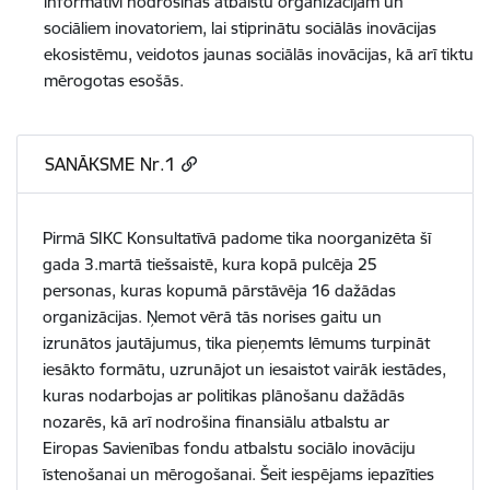
informatīvi nodrošinās atbalstu organizācijām un
sociāliem inovatoriem, lai stiprinātu sociālās inovācijas
ekosistēmu, veidotos jaunas sociālās inovācijas, kā arī tiktu
mērogotas esošās.
SANĀKSME Nr.1
Pirmā SIKC Konsultatīvā padome tika noorganizēta šī
gada 3.martā tiešsaistē, kura kopā pulcēja 25
personas, kuras kopumā pārstāvēja 16 dažādas
organizācijas. Ņemot vērā tās norises gaitu un
izrunātos jautājumus, tika pieņemts lēmums turpināt
iesākto formātu, uzrunājot un iesaistot vairāk iestādes,
kuras nodarbojas ar politikas plānošanu dažādās
nozarēs, kā arī nodrošina finansiālu atbalstu ar
Eiropas Savienības fondu atbalstu sociālo inovāciju
īstenošanai un mērogošanai. Šeit iespējams iepazīties