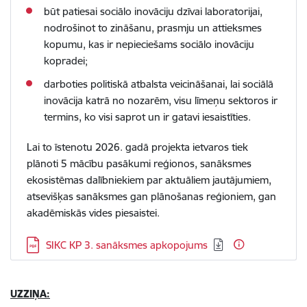
būt patiesai sociālo inovāciju dzīvai laboratorijai,
nodrošinot to zināšanu, prasmju un attieksmes
kopumu, kas ir nepieciešams sociālo inovāciju
kopradei;
darboties politiskā atbalsta veicināšanai, lai sociālā
inovācija katrā no nozarēm, visu līmeņu sektoros ir
termins, ko visi saprot un ir gatavi iesaistīties.
Lai to īstenotu 2026. gadā projekta ietvaros tiek
plānoti 5 mācību pasākumi reģionos, sanāksmes
ekosistēmas dalībniekiem par aktuāliem jautājumiem,
atsevišķas sanāksmes gan plānošanas reģioniem, gan
akadēmiskās vides piesaistei.
Lejupielādēt:
SIKC KP 3. sanāksmes apkopojums
UZZIŅA: