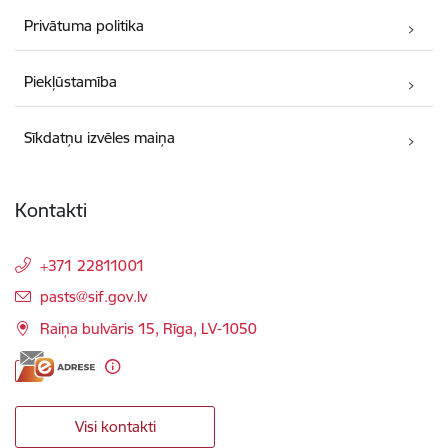
Privātuma politika
Piekļūstamība
Sīkdatņu izvēles maiņa
Kontakti
+371 22811001
E-pasts:
pasts@sif.gov.lv
Raiņa bulvāris 15, Rīga, LV-1050
Visi kontakti