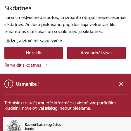
Pāriet uz lapas saturu
Sīkdatnes
Spied
lai meklētu
Enter
Lai šī tīmekļvietne darbotos, tā izmanto obligāti nepieciešamās
sīkdatnes. Ar Jūsu piekrišanu papildus šajā vietnē var tikt
izmantotas statistikas un sociālo mediju sīkdatnes.
Lūdzu, atzīmējiet savu izvēli:
Noraidīt
Apstiprināt visas
Pārvaldīt sīkdatnes
Uzmanību!
Tehnisku traucējumu dēļ informācija vietnē var parādīties
kļūdaini, novēloti vai īslaicīgi nebūt pieejama.