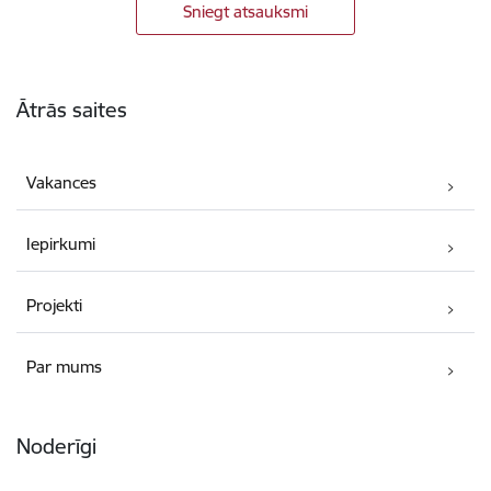
Sniegt atsauksmi
Kājene
Ātrās saites
Vakances
Iepirkumi
Projekti
Par mums
Noderīgi