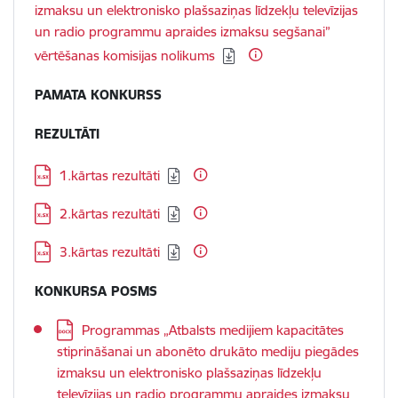
izmaksu un elektronisko plašsaziņas līdzekļu televīzijas
un radio programmu apraides izmaksu segšanai”
vērtēšanas komisijas nolikums
PAMATA KONKURSS
REZULTĀTI
Lejupielādēt:
1.kārtas rezultāti
Lejupielādēt:
2.kārtas rezultāti
Lejupielādēt:
3.kārtas rezultāti
KONKURSA POSMS
Lejupielādēt:
Programmas „Atbalsts medijiem kapacitātes
stiprināšanai un abonēto drukāto mediju piegādes
izmaksu un elektronisko plašsaziņas līdzekļu
televīzijas un radio programmu apraides izmaksu