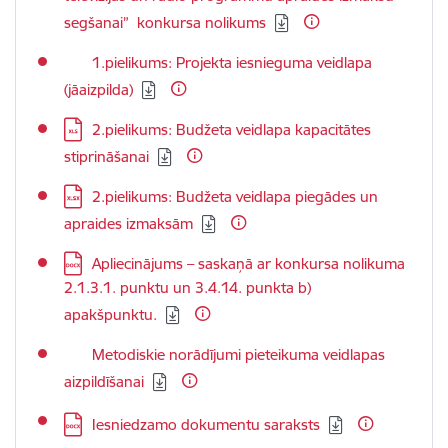
segšanai” konkursa nolikums
Lejupielādēt:
1.pielikums: Projekta iesnieguma veidlapa
(jāaizpilda)
Lejupielādēt:
2.pielikums: Budžeta veidlapa kapacitātes
stiprināšanai
Lejupielādēt:
2.pielikums: Budžeta veidlapa piegādes un
apraides izmaksām
Lejupielādēt:
Apliecinājums – saskaņā ar konkursa nolikuma
2.1.3.1. punktu un 3.4.14. punkta b)
apakšpunktu.
Lejupielādēt:
Metodiskie norādījumi pieteikuma veidlapas
aizpildīšanai
Lejupielādēt:
Iesniedzamo dokumentu saraksts