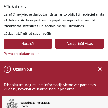
Pāriet uz lapas saturu
Sīkdatnes
Spied
lai meklētu
Enter
Lai šī tīmekļvietne darbotos, tā izmanto obligāti nepieciešamās
sīkdatnes. Ar Jūsu piekrišanu papildus šajā vietnē var tikt
izmantotas statistikas un sociālo mediju sīkdatnes.
Lūdzu, atzīmējiet savu izvēli:
Noraidīt
Apstiprināt visas
Pārvaldīt sīkdatnes
Uzmanību!
Tehnisku traucējumu dēļ informācija vietnē var parādīties
kļūdaini, novēloti vai īslaicīgi nebūt pieejama.