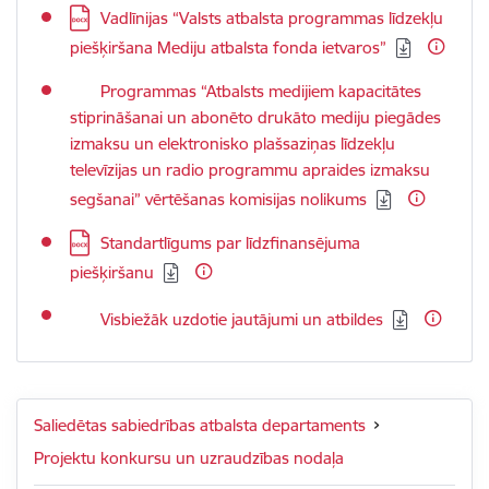
Lejupielādēt:
Vadlīnijas “Valsts atbalsta programmas līdzekļu
piešķiršana Mediju atbalsta fonda ietvaros”
Lejupielādēt:
Programmas “Atbalsts medijiem kapacitātes
stiprināšanai un abonēto drukāto mediju piegādes
izmaksu un elektronisko plašsaziņas līdzekļu
televīzijas un radio programmu apraides izmaksu
segšanai” vērtēšanas komisijas nolikums
Lejupielādēt:
Standartlīgums par līdzfinansējuma
piešķiršanu
Lejupielādēt:
Visbiežāk uzdotie jautājumi un atbildes
Saliedētas sabiedrības atbalsta departaments
Projektu konkursu un uzraudzības nodaļa