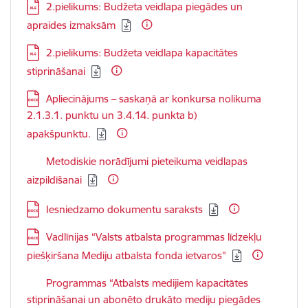
Lejupielādēt:
2.pielikums: Budžeta veidlapa piegādes un
apraides izmaksām
Lejupielādēt:
2.pielikums: Budžeta veidlapa kapacitātes
stiprināšanai
Lejupielādēt:
Apliecinājums – saskaņā ar konkursa nolikuma
2.1.3.1. punktu un 3.4.14. punkta b)
apakšpunktu.
Lejupielādēt:
Metodiskie norādījumi pieteikuma veidlapas
aizpildīšanai
Lejupielādēt:
Iesniedzamo dokumentu saraksts
Lejupielādēt:
Vadlīnijas “Valsts atbalsta programmas līdzekļu
piešķiršana Mediju atbalsta fonda ietvaros”
Lejupielādēt:
Programmas “Atbalsts medijiem kapacitātes
stiprināšanai un abonēto drukāto mediju piegādes