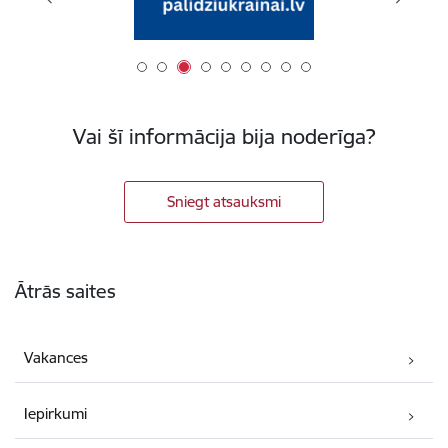
Vai šī informācija bija noderīga?
Sniegt atsauksmi
Kājene
Ātrās saites
Vakances
Iepirkumi