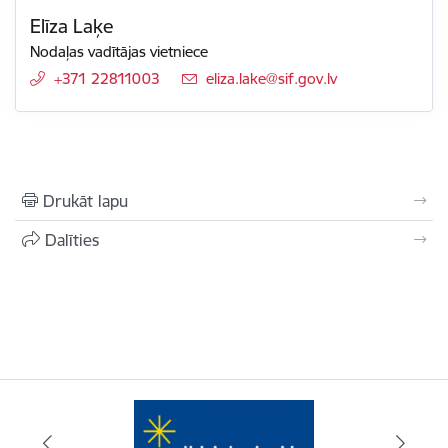
Elīza Laķe
Nodaļas vadītājas vietniece
+371 22811003
E-pasts:
eliza.lake@sif.gov.lv
Drukāt lapu
Dalīties