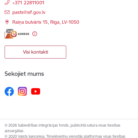
+371 22811001
E-pasts:
pasts@sif.gov.lv
Raiņa bulvāris 15, Rīga, LV-1050
Visi kontakti
Sekojiet mums
© 2026 Sabiedrības integrācijas fonds, publicētā satura visas tiesības
aizsargātas.
© 2020 Valsts kanceleja, Tīmekļvietņu vienotās platformas visas tiesības