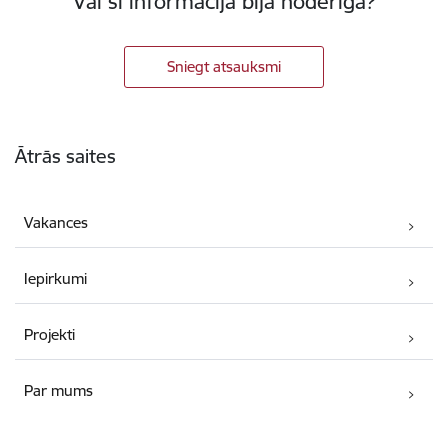
Vai šī informācija bija noderīga?
Sniegt atsauksmi
Kājene
Ātrās saites
Vakances
Iepirkumi
Projekti
Par mums