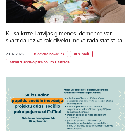
Klusā krīze Latvijas ģimenēs: demence var
skart daudz vairāk cilvēku, nekā rāda statistika
29.07.2026.
#SociālāsInovācijas
#EsFondi
Atbalsts sociālo pakalpojumu izstrādē