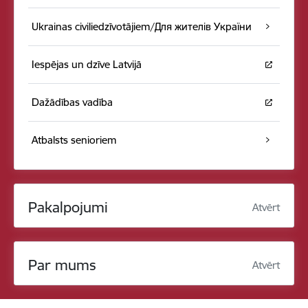
Ukrainas civiliedzīvotājiem/Для жителів України
Iespējas un dzīve Latvijā
Dažādības vadība
Atbalsts senioriem
Pakalpojumi
Atvērt
Par mums
Atvērt