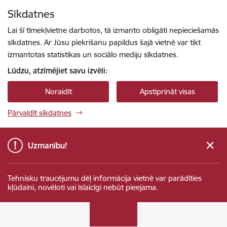
Pāriet uz lapas saturu
Sīkdatnes
Spied
lai meklētu
Enter
Lai šī tīmekļvietne darbotos, tā izmanto obligāti nepieciešamās
sīkdatnes. Ar Jūsu piekrišanu papildus šajā vietnē var tikt
izmantotas statistikas un sociālo mediju sīkdatnes.
Lūdzu, atzīmējiet savu izvēli:
Noraidīt
Apstiprināt visas
Pārvaldīt sīkdatnes
Uzmanību!
Tehnisku traucējumu dēļ informācija vietnē var parādīties
kļūdaini, novēloti vai īslaicīgi nebūt pieejama.
Sabiedrības integrācijas fonds