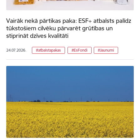
Vairāk nekā pārtikas paka: ESF+ atbalsts palīdz
tūkstošiem cilvēku pārvarēt grūtības un
stiprināt dzīves kvalitāti
24.07.2026.
#atbalstapakas
#EsFondi
#Jaunumi