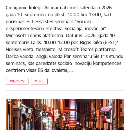
Cienījamie kolēģi! Aicinām atzīmēt kalendārā 2026.
gada 10. septembri no plkst. 10:00 līdz 13:00, kad
norisināsies tiešsaistes seminārs “Sociālā
eksperimentēšana efektīvai sociālajai inovācijai”
Microsoft Teams platformā. Datums: 2026. gada 10.
septembris Laiks: 10.00–13.00 pēc Rīgas laika (EEST)*
Norises vieta: tiešsaistē, Microsoft Teams platformā
Darba valoda: angļu valoda Par semināru Šis trīs stundu
seminārs, kas paredzēts sociālo inovāciju kompetences
centriem visās ES dalībvalstīs,…
#Jaunumi
#SIKC