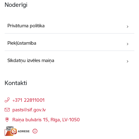
Noderīgi
Privātuma politika
Piekļūstamība
Sīkdatņu izvēles maiņa
Kontakti
+371 22811001
E-pasts:
pasts@sif.gov.lv
Raiņa bulvāris 15, Rīga, LV-1050