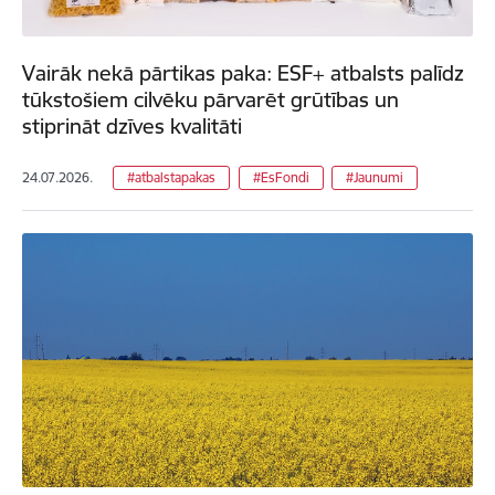
Vairāk nekā pārtikas paka: ESF+ atbalsts palīdz
tūkstošiem cilvēku pārvarēt grūtības un
stiprināt dzīves kvalitāti
24.07.2026.
#atbalstapakas
#EsFondi
#Jaunumi