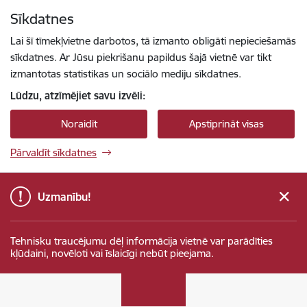
Pāriet uz lapas saturu
Sīkdatnes
Spied
lai meklētu
Enter
Lai šī tīmekļvietne darbotos, tā izmanto obligāti nepieciešamās
sīkdatnes. Ar Jūsu piekrišanu papildus šajā vietnē var tikt
izmantotas statistikas un sociālo mediju sīkdatnes.
Lūdzu, atzīmējiet savu izvēli:
Noraidīt
Apstiprināt visas
Pārvaldīt sīkdatnes
Uzmanību!
Tehnisku traucējumu dēļ informācija vietnē var parādīties
kļūdaini, novēloti vai īslaicīgi nebūt pieejama.
Sabiedrības integrācijas fonds