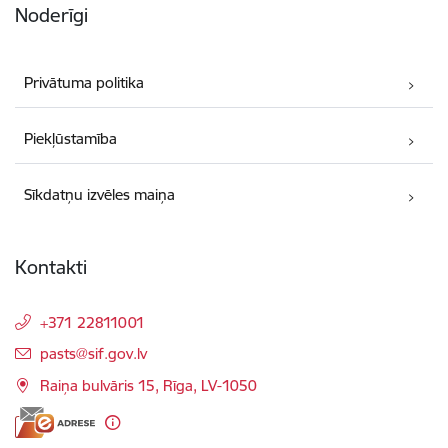
Noderīgi
Privātuma politika
Piekļūstamība
Sīkdatņu izvēles maiņa
Kontakti
+371 22811001
E-pasts:
pasts@sif.gov.lv
Raiņa bulvāris 15, Rīga, LV-1050