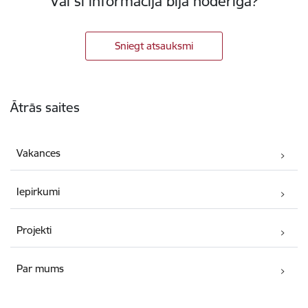
Vai šī informācija bija noderīga?
Sniegt atsauksmi
Kājene
Ātrās saites
Vakances
Iepirkumi
Projekti
Par mums