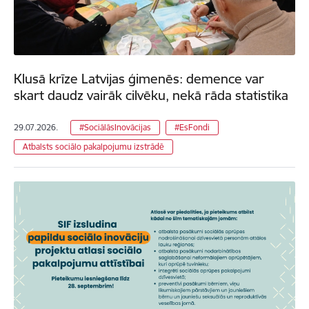
Klusā krīze Latvijas ģimenēs: demence var
skart daudz vairāk cilvēku, nekā rāda statistika
29.07.2026.
#SociālāsInovācijas
#EsFondi
Atbalsts sociālo pakalpojumu izstrādē