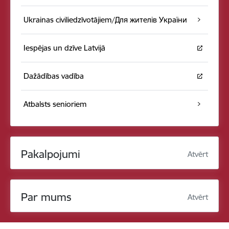
Ukrainas civiliedzīvotājiem/Для жителів України
Iespējas un dzīve Latvijā
Dažādības vadība
Atbalsts senioriem
Pakalpojumi
Atvērt
Par mums
Atvērt