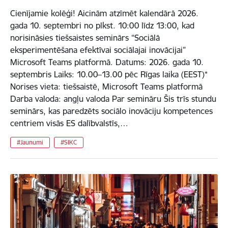
Cienījamie kolēģi! Aicinām atzīmēt kalendārā 2026.
gada 10. septembri no plkst. 10:00 līdz 13:00, kad
norisināsies tiešsaistes seminārs “Sociālā
eksperimentēšana efektīvai sociālajai inovācijai”
Microsoft Teams platformā. Datums: 2026. gada 10.
septembris Laiks: 10.00–13.00 pēc Rīgas laika (EEST)*
Norises vieta: tiešsaistē, Microsoft Teams platformā
Darba valoda: angļu valoda Par semināru Šis trīs stundu
seminārs, kas paredzēts sociālo inovāciju kompetences
centriem visās ES dalībvalstīs,…
#Jaunumi
#SIKC