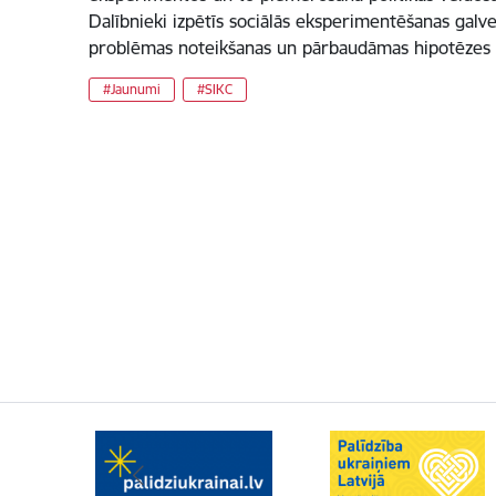
Dalībnieki izpētīs sociālās eksperimentēšanas galv
problēmas noteikšanas un pārbaudāmas hipotēzes 
#Jaunumi
#SIKC