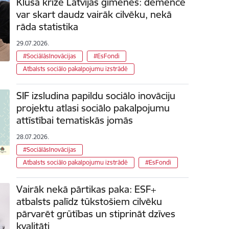
Klusā krīze Latvijas ģimenēs: demence
var skart daudz vairāk cilvēku, nekā
rāda statistika
29.07.2026.
#SociālāsInovācijas
#EsFondi
Atbalsts sociālo pakalpojumu izstrādē
SIF izsludina papildu sociālo inovāciju
projektu atlasi sociālo pakalpojumu
attīstībai tematiskās jomās
28.07.2026.
#SociālāsInovācijas
Atbalsts sociālo pakalpojumu izstrādē
#EsFondi
Vairāk nekā pārtikas paka: ESF+
atbalsts palīdz tūkstošiem cilvēku
pārvarēt grūtības un stiprināt dzīves
kvalitāti