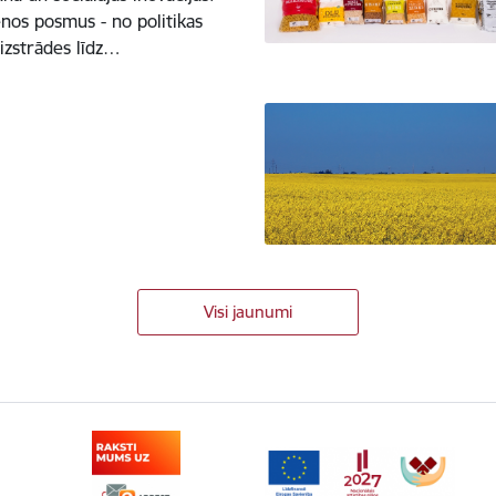
enos posmus - no politikas
izstrādes līdz…
Visi jaunumi