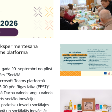
ā eksperimentēšana
eams platformā
 gada 10. septembri no plkst.
ārs “Sociālā
Microsoft Teams platformā.
.00 pēc Rīgas laika (EEST)*
mā Darba valoda: angļu valoda
ts sociālo inovāciju
 praktisku ievadu sociālajos
ā un sociālajās inovācijās.