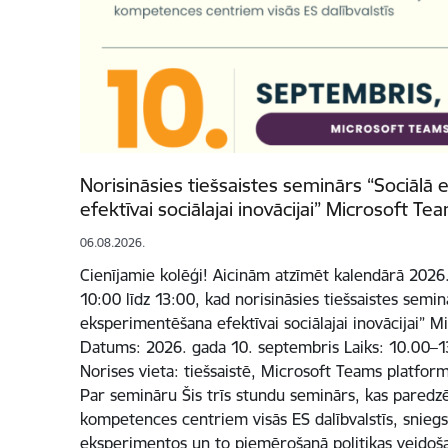
Norisināsies tiešsaistes seminārs “Sociāl
efektīvai sociālajai inovācijai” Microsoft T
06.08.2026.
Cienījamie kolēģi! Aicinām atzīmēt kalendārā 2026.
10:00 līdz 13:00, kad norisināsies tiešsaistes semin
eksperimentēšana efektīvai sociālajai inovācijai” 
Datums: 2026. gada 10. septembris Laiks: 10.00–13
Norises vieta: tiešsaistē, Microsoft Teams platfor
Par semināru Šis trīs stundu seminārs, kas paredzē
kompetences centriem visās ES dalībvalstīs, sniegs
eksperimentos un to piemērošanā politikas veidošan