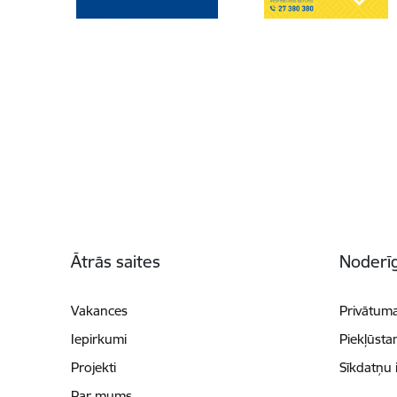
Kājene
Ātrās saites
Noderīg
Vakances
Privātuma
Iepirkumi
Piekļūsta
Projekti
Sīkdatņu 
Par mums