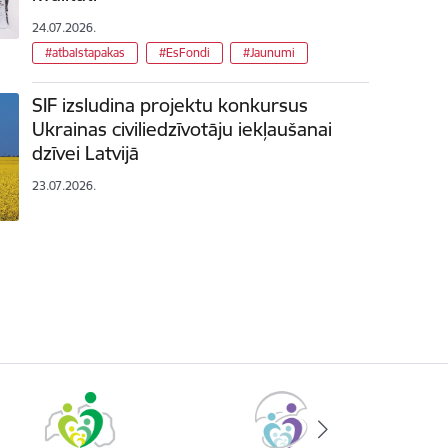
24.07.2026.
#atbalstapakas
#EsFondi
#Jaunumi
SIF izsludina projektu konkursus
Ukrainas civiliedzīvotāju iekļaušanai
dzīvei Latvijā
23.07.2026.