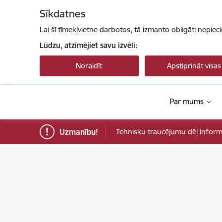
Pāriet uz lapas saturu
Sīkdatnes
Lai šī tīmekļvietne darbotos, tā izmanto obligāti nepiec
Lūdzu, atzīmējiet savu izvēli:
Noraidīt
Apstiprināt visas
Par mums
Uzmanību!
Tehnisku traucējumu dēļ informāci
Sabiedrības integrācijas fonds