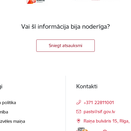
Vai šī informācija bija noderīga?
Sniegt atsauksmi
i
Kontakti
 politika
+371 22811001
E-pasts:
pasts@sif.gov.lv
mība
Raiņa bulvāris 15, Rīga
izvēles maiņa